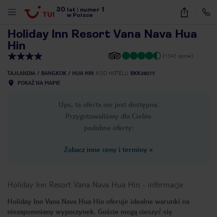
30
1
1
/
25
lat
|
numer
w Polsce
Holiday Inn Resort Vana Nava Hua
Hin
(1342 opinie)
TAJLANDIA
BANGKOK
HUA HIN
KOD HOTELU
BKK38075
POKAŻ NA MAPIE
Ups, ta oferta nie jest dostępna.
Przygotowaliśmy dla Ciebie
podobne oferty:
Zobacz inne ceny i terminy
»
Holiday Inn Resort Vana Nava Hua Hin
-
informacje
Holiday Inn Vana Nava Hua Hin oferuje idealne warunki na
nute
niezapomniany wypoczynek. Goście mogą cieszyć się