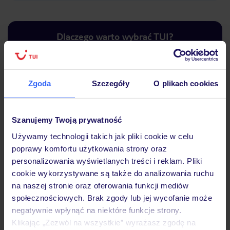
Dlaczego warto wybrać TUI?
Zgoda
Szczegóły
O plikach cookies
Lider niskich cen
Największe biuro
30 lat w P
podróży w Polsce
Szanujemy Twoją prywatność
Używamy technologii takich jak pliki cookie w celu
poprawy komfortu użytkowania strony oraz
personalizowania wyświetlanych treści i reklam. Pliki
Hotel
cookie wykorzystywane są także do analizowania ruchu
na naszej stronie oraz oferowania funkcji mediów
społecznościowych. Brak zgody lub jej wycofanie może
Pokoje
negatywnie wpłynąć na niektóre funkcje strony.
Klikając „Zezwól na wszystkie” wyrażasz zgodę na