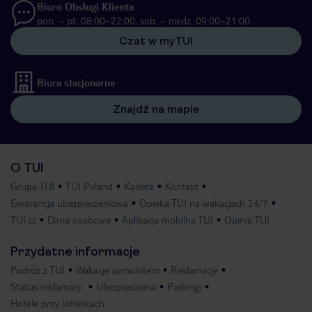
Biuro Obsługi Klienta
pon. – pt. 08:00–22:00, sob. – niedz. 09:00–21:00
Czat w myTUI
Biura stacjonarne
Znajdź na mapie
O TUI
Grupa TUI
TUI Poland
Kariera
Kontakt
Gwarancja ubezpieczeniowa
Opieka TUI na wakacjach 24/7
TUI.cz
Dane osobowe
Aplikacja mobilna TUI
Opinie TUI
Przydatne informacje
Podróż z TUI
Wakacje samolotem
Reklamacje
Status reklamacji
Ubezpieczenia
Parkingi
Hotele przy lotniskach