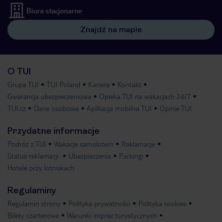
Biura stacjonarne
Znajdź na mapie
O TUI
Grupa TUI
TUI Poland
Kariera
Kontakt
Gwarancja ubezpieczeniowa
Opieka TUI na wakacjach 24/7
TUI.cz
Dane osobowe
Aplikacja mobilna TUI
Opinie TUI
Przydatne informacje
Podróż z TUI
Wakacje samolotem
Reklamacje
Status reklamacji
Ubezpieczenia
Parkingi
Hotele przy lotniskach
Regulaminy
Regulamin strony
Polityka prywatności
Polityka cookies
Bilety czarterowe
Warunki imprez turystycznych