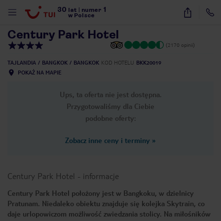
30
1
1
/
41
lat
|
numer
w Polsce
Century Park Hotel
(2170 opinii)
TAJLANDIA
BANGKOK
BANGKOK
KOD HOTELU
BKK20019
POKAŻ NA MAPIE
Ups, ta oferta nie jest dostępna.
Przygotowaliśmy dla Ciebie
podobne oferty:
Zobacz inne ceny i terminy
»
Century Park Hotel
-
informacje
Century Park Hotel położony jest w Bangkoku, w dzielnicy
Pratunam. Niedaleko obiektu znajduje się kolejka Skytrain, co
nute
daje urlopowiczom możliwość zwiedzania stolicy. Na miłośników