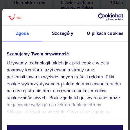
Lider niskich cen
Największe biuro
30 lat w P
podróży w Polsce
Zgoda
Szczegóły
O plikach cookies
Hotel
Szanujemy Twoją prywatność
Używamy technologii takich jak pliki cookie w celu
Opinie
poprawy komfortu użytkowania strony oraz
personalizowania wyświetlanych treści i reklam. Pliki
cookie wykorzystywane są także do analizowania ruchu
Pokoje
na naszej stronie oraz oferowania funkcji mediów
społecznościowych. Brak zgody lub jej wycofanie może
negatywnie wpłynąć na niektóre funkcje strony.
Wyżywienie
Klikając „Zezwól na wszystkie” wyrażasz zgodę na
umieszczenie wszystkich plików cookie. Możesz jednak
personalizować swój wybór wchodząc w zakładkę