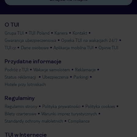
O TUI
Grupa TUI
TUI Poland
Kariera
Kontakt
Gwarancja ubezpieczeniowa
Opieka TUI na wakacjach 24/7
TUI.cz
Dane osobowe
Aplikacja mobilna TUI
Opinie TUI
Przydatne informacje
Podróż z TUI
Wakacje samolotem
Reklamacje
Status reklamacji
Ubezpieczenia
Parkingi
Hotele przy lotniskach
Regulaminy
Regulamin strony
Polityka prywatności
Polityka cookies
Bilety czarterowe
Warunki imprez turystycznych
Standardy ochrony małoletnich
Compliance
TUI w Internecie