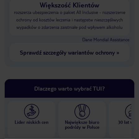
Większość Klientów
rozszerza ubezpieczenia o pakiet All Inclusive - rozszerzenie
ochrony od kosztów leczenia i następstw nieszczęśliwych
wypadków o zdarzenia zaistniałe pod wpływem alkoholu
Dane Mondial Assistance
Sprawdź szczegóły wariantów ochrony
»
Dlaczego warto wybrać TUI?
Lider niskich cen
Największe biuro
30 lat w P
podróży w Polsce