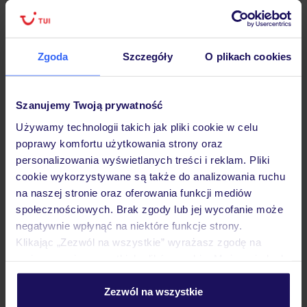
Zgoda
Szczegóły
O plikach cookies
Hotel
Szanujemy Twoją prywatność
Opinie
Używamy technologii takich jak pliki cookie w celu
poprawy komfortu użytkowania strony oraz
personalizowania wyświetlanych treści i reklam. Pliki
Pokoje
cookie wykorzystywane są także do analizowania ruchu
na naszej stronie oraz oferowania funkcji mediów
społecznościowych. Brak zgody lub jej wycofanie może
Wyżywienie
negatywnie wpłynąć na niektóre funkcje strony.
Klikając „Zezwól na wszystkie” wyrażasz zgodę na
umieszczenie wszystkich plików cookie. Możesz jednak
Atrakcje
personalizować swój wybór wchodząc w zakładkę
„Szczegóły”
Zezwól na wszystkie