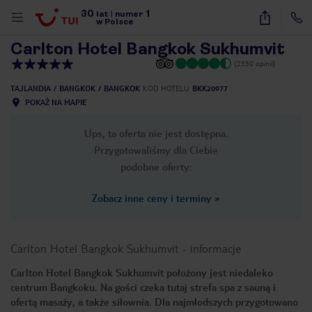
30
1
1
/
57
lat
|
numer
w Polsce
Carlton Hotel Bangkok Sukhumvit
(2550 opinii)
TAJLANDIA
BANGKOK
BANGKOK
KOD HOTELU
BKK20977
POKAŻ NA MAPIE
Ups, ta oferta nie jest dostępna.
Przygotowaliśmy dla Ciebie
podobne oferty:
Zobacz inne ceny i terminy
»
Carlton Hotel Bangkok Sukhumvit
-
informacje
Carlton Hotel Bangkok Sukhumvit położony jest niedaleko
centrum Bangkoku. Na gości czeka tutaj strefa spa z sauną i
nute
ofertą masaży, a także siłownia. Dla najmłodszych przygotowano