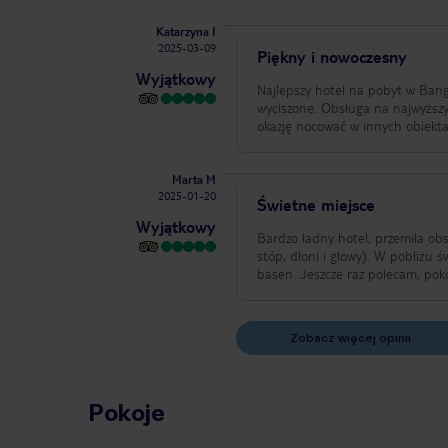
Katarzyna I
2025-03-09
Piękny i nowoczesny
Wyjątkowy
Najlepszy hotel na pobyt w Bang
wyciszone. Obsługa na najwyższy
okazję nocować w innych obiekta
Marta M
2025-01-20
Świetne miejsce
Wyjątkowy
Bardzo ładny hotel, przemiła ob
stóp, dłoni i głowy). W pobliżu świetna śniadaniownia. Śniadania r
basen. Jeszcze raz polecam, 
Zobacz więcej opinii
Pokoje