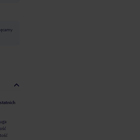
chęcamy
statnich
uga
ość
tość