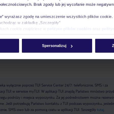
masaże
sauna
strefa spa
połecznościowych. Brak zgody lub jej wycofanie może negatywni
 14:00
Wymeldowanie do: 12:00
Sala konferencyjna
Garaż
Sejf w
ie” wyrażasz zgodę na umieszczenie wszystkich plików cookie
nda
Liczba sal konferencyjnych: 1
recepcja
room service
taras
wchodząc w zakładkę „Szczegóły”
 dzieci, basen odkryty, parasole przy basenie, leżaki przy basenie
ikach cookie znajdziesz w
polityce plików cookies
oraz
polity
d, Visa
Spersonalizuj
Z
a wyłącznie poprzez TUI Service Center 24/7: telefonicznie, SMS i za
acji TUI w serwisie myTUI. W aplikacji TUI znajdą Państwo mnóstwo przy
biegu podróży i miejsca wypoczynku. Za jej pośrednictwem można rezerw
wne. Jeśli potrzebują Państwo kontaktu z TUI podczas wypoczynku, jeste
icznie, SMS-owo lub za pomocą czatu w aplikacji TUI. Szczegóły
tutaj
.