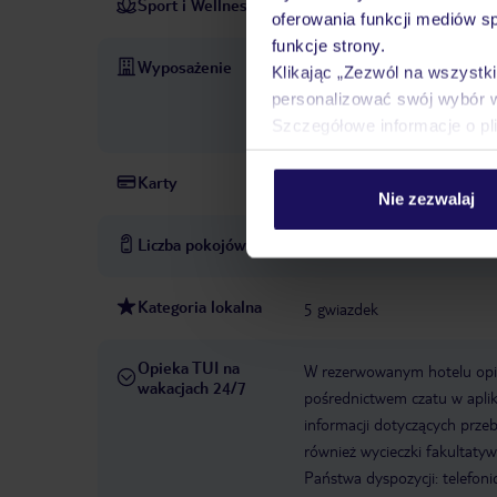
Sport i Wellness
aerobik
siłownia
PŁATNE
oferowania funkcji mediów s
funkcje strony.
Wyposażenie
Parking
Zameldowanie od:
Klikając „Zezwól na wszystk
hotelu
WiFi w hotelu
Wi
personalizować swój wybór 
słoneczny
baseny:basen dla
Szczegółowe informacje o pl
Karty
American Express, Mastercar
Nie zezwalaj
Liczba pokojów
338
Kategoria lokalna
5 gwiazdek
Opieka TUI na
W rezerwowanym hotelu opiek
wakacjach 24/7
pośrednictwem czatu w aplik
informacji dotyczących prze
również wycieczki fakultaty
Państwa dyspozycji: telefon