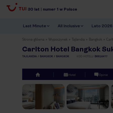
30
lat
|
numer
1
w Polsce
Last Minute
All Inclusive
Lato 2026
Strona główna
Wypoczynek
Tajlandia
Bangkok
Carl
Carlton Hotel Bangkok Su
TAJLANDIA
BANGKOK
BANGKOK
KOD HOTELU
BKK20977
Hotel
Opinie
top
Previous slide