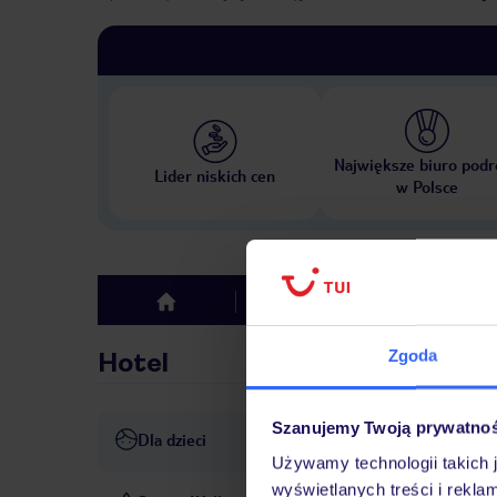
Największe biuro podr
Lider niskich cen
w Polsce
Hotel
Opinie
top
Zgoda
Hotel
Szanujemy Twoją prywatno
Dla dzieci
basen dla dzieci
opieka nad
Używamy technologii takich 
wyświetlanych treści i rekla