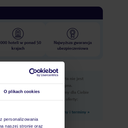
 000 hoteli w ponad 50
Najwyższa gwarancja
krajach
ubezpieczeniowa
e
Ups, ta oferta nie jest
macje
dostępna.
O plikach cookies
Przygotowaliśmy dla Ciebie
podobne oferty:
Zobacz inne ceny i terminy
»
az personalizowania
na naszej stronie oraz