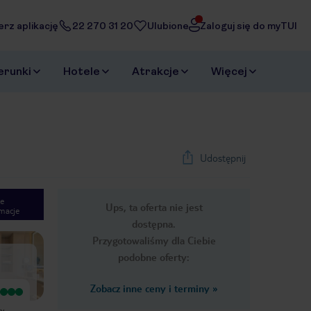
erz aplikację
22 270 31 20
Ulubione
Zaloguj się do myTUI
erunki
Hotele
Atrakcje
Więcej
Udostępnij
e
Ups, ta oferta nie jest
macje
1
/
57
dostępna.
Next slide
Przygotowaliśmy dla Ciebie
podobne oferty:
Zobacz inne ceny i terminy
»
Wyjątkowy
Wyjątkowy
Bardzo ładny hotel, przemiła obsługa
Najlepszy hotel na pobyt w
y,
od samego wejścia. W okolicy sporo
Bangkoku. Niesamowicie czysty,