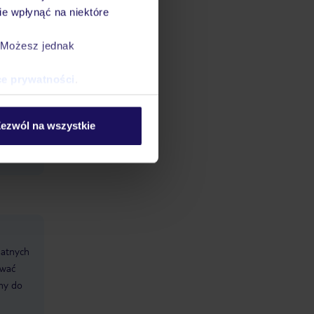
e wpłynąć na niektóre
. Możesz jednak
ce prywatności
.
ezwól na wszystkie
datnych
ować
śmy do