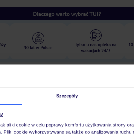
Dlaczego warto wybrać TUI?
óży
Tylko u nas opieka na
10
30 lat w Polsce
wakacjach 24/7
Ważn
Pokoje
Wyżywienie
Atrakcje
infor
Szczegóły
ść
 dziećmi: za opłatą
klub dla dzieci
plac zabaw
pokój zabaw
jak pliki cookie w celu poprawy komfortu użytkowania strony or
m. Pliki cookie wykorzystywane są także do analizowania ruchu 