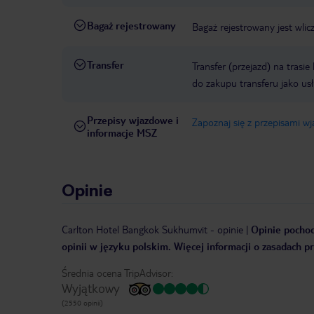
Bagaż rejestrowany
Bagaż rejestrowany jest wli
Transfer
Transfer (przejazd) na trasi
do zakupu transferu jako us
Przepisy wjazdowe i
Zapoznaj się z przepisami w
informacje MSZ
Opinie
Carlton Hotel Bangkok Sukhumvit
-
opinie
|
Opinie pochod
opinii w języku polskim. Więcej informacji o zasadach p
Średnia ocena TripAdvisor:
Wyjątkowy
(2550 opinii)