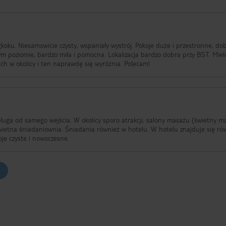
koku. Niesamowicie czysty, wspaniały wystrój. Pokoje duże i przestronne, do
m poziomie, bardzo miła i pomocna. Lokalizacja bardzo dobra przy BST. Miel
ch w okolicy i ten naprawdę się wyróżnia. Polecam!
sługa od samego wejścia. W okolicy sporo atrakcji, salony masażu (świetny m
ównież w hotelu. W hotelu znajduje się również
pokoje czyste i nowoczesne.