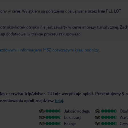
czony w cenę. Wyjątkiem są połączenia obsługiwane przez linię PLL LOT
e lotnisko-hotel-lotnisko nie jest zawarty w cenie imprezy turystycznej. Za
ługi dodatkowej w trakcie procesu zakupowego.
jazdowymi i informacjami MSZ dotyczącymi kraju podróży
.
zą z serwisu TripAdvisor. TUI nie weryfikuje opinii. Prezentujemy 5 o
rezentowania opinii znajdziesz
tutaj
.
Jakość noclegu
Obsł
Lokalizacja
Wart
Pokoje
Czys