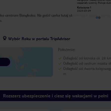
atrakcji, salony masażu (świetny
wspaniały wystrój. Pokoje duże
masaż stóp, dłoni i głowy). W pobliżu
przestronne, dobrze wyciszon
Marta M
Katarzyna I
świetna śniadaniownia. Śniadania
Obsługa na najwyższym pozio
2025-01-20
2025-03-09
również w hotelu. W hotelu znajduje
bardzo miła i pomocna. Lokaliz
o centrum Bangkoku. Na gości czeka tutaj strefa spa z sauną i ofertą
się również basen. Jeszcze raz
bardzo dobra przy BST. Mieli
polecam, pokoje czyste i
okazję nocować w innych obi
b.
nowoczesne.
w okolicy i ten naprawdę się
wyróżnia. Polecam!
Wybór Roku w portalu TripAdvisor
Położenie:
Odległość od lotniska ok. 28 k
Odległość od centrum miasta o
Odległość od dworca kolejoweg
m
Rozszerz ubezpieczenie i ciesz się wakacjami w pełni