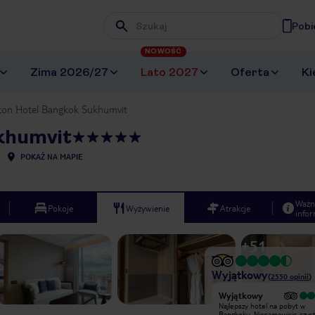
Pobi
Wpisz frazę, której szukasz
NOWOŚĆ
Zima 2026/27
Lato 2027
Oferta
Ki
ton Hotel Bangkok Sukhumvit
khumvit
POKAŻ NA MAPIE
Ważn
Pokoje
Wyżywienie
Atrakcje
infor
+
51
Wyjątkowy
(
2550
opinii
)
Wyjątkowy
Wyjątkowy
Bardzo ładny hotel, przemiła obsługa
Najlepszy hotel na pobyt w
od samego wejścia. W okolicy sporo
Bangkoku. Niesamowicie czyst