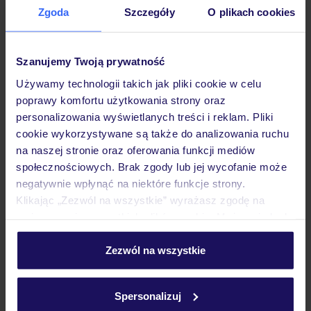
Zgoda
Szczegóły
O plikach cookies
Hotel
Szanujemy Twoją prywatność
Pokoje
Używamy technologii takich jak pliki cookie w celu
poprawy komfortu użytkowania strony oraz
personalizowania wyświetlanych treści i reklam. Pliki
Wyżywienie
cookie wykorzystywane są także do analizowania ruchu
na naszej stronie oraz oferowania funkcji mediów
społecznościowych. Brak zgody lub jej wycofanie może
Atrakcje
negatywnie wpłynąć na niektóre funkcje strony.
Klikając „Zezwól na wszystkie” wyrażasz zgodę na
umieszczenie wszystkich plików cookie. Możesz jednak
Ważne informacje
personalizować swój wybór wchodząc w zakładkę
„Szczegóły”
Zezwól na wszystkie
Szczegółowe informacje o plikach cookie znajdziesz
w
polityce plików cookies
oraz
polityce prywatności
.
Często zadawane pytania
Spersonalizuj