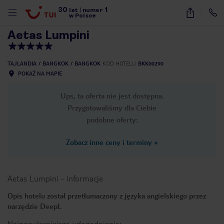
30
1
1
/
59
lat
|
numer
w Polsce
Aetas Lumpini
TAJLANDIA
BANGKOK
BANGKOK
KOD HOTELU
BKK00290
POKAŻ NA MAPIE
Ups, ta oferta nie jest dostępna.
Przygotowaliśmy dla Ciebie
podobne oferty:
Zobacz inne ceny i terminy
»
Aetas Lumpini
-
informacje
Opis hotelu został przetłumaczony z języka angielskiego przez
narzędzie DeepL
nute
Najpopularniejsze udogodnienia: