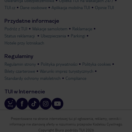
Gwarancja ubezpieczeniowa
Opieka TUI na wakacjach 24/7
TUI.cz
Dane osobowe
Aplikacja mobilna TUI
Opinie TUI
Przydatne informacje
Podróż z TUI
Wakacje samolotem
Reklamacje
Status reklamacji
Ubezpieczenia
Parkingi
Hotele przy lotniskach
Regulaminy
Regulamin strony
Polityka prywatności
Polityka cookies
Bilety czarterowe
Warunki imprez turystycznych
Standardy ochrony małoletnich
Compliance
TUI w Internecie
Prezentowane na stronie internetowej tui.pl ogłoszenia, reklamy, cenniki i
informacje nie stanowią oferty w rozumieniu przepisów Kodeksu Cywilnego.
Copyright Biuro podróży TUI 2026