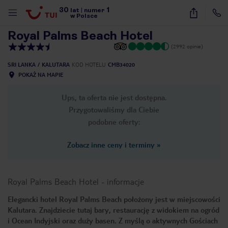
30
1
1
/
23
lat
|
numer
w Polsce
Royal Palms Beach Hotel
(2992 opinie)
SRI LANKA
KALUTARA
KOD HOTELU
CMB34020
POKAŻ NA MAPIE
Ups, ta oferta nie jest dostępna.
Przygotowaliśmy dla Ciebie
podobne oferty:
Zobacz inne ceny i terminy
»
Royal Palms Beach Hotel
-
informacje
Elegancki hotel Royal Palms Beach położony jest w miejscowości
Kalutara. Znajdziecie tutaj bary, restaurację z widokiem na ogród
nute
i Ocean Indyjski oraz duży basen. Z myślą o aktywnych Gościach