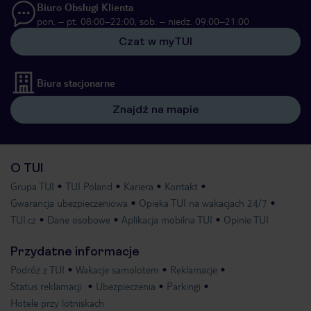
Biuro Obsługi Klienta
pon. – pt. 08:00–22:00, sob. – niedz. 09:00–21:00
Czat w myTUI
Biura stacjonarne
Znajdź na mapie
O TUI
Grupa TUI
TUI Poland
Kariera
Kontakt
Gwarancja ubezpieczeniowa
Opieka TUI na wakacjach 24/7
TUI.cz
Dane osobowe
Aplikacja mobilna TUI
Opinie TUI
Przydatne informacje
Podróż z TUI
Wakacje samolotem
Reklamacje
Status reklamacji
Ubezpieczenia
Parkingi
Hotele przy lotniskach