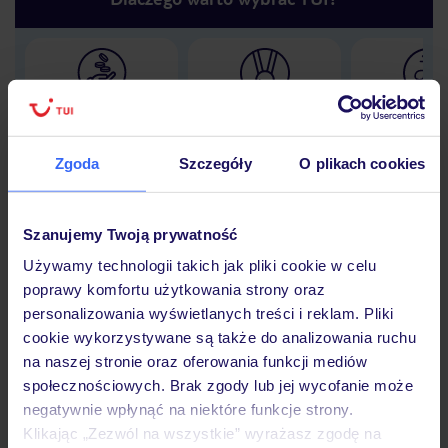
Lider niskich cen
Największe biuro
30 lat w P
podróży w Polsce
Zgoda
Szczegóły
O plikach cookies
Szanujemy Twoją prywatność
Hotel
Używamy technologii takich jak pliki cookie w celu
poprawy komfortu użytkowania strony oraz
personalizowania wyświetlanych treści i reklam. Pliki
Opinie
cookie wykorzystywane są także do analizowania ruchu
na naszej stronie oraz oferowania funkcji mediów
społecznościowych. Brak zgody lub jej wycofanie może
Pokoje
negatywnie wpłynąć na niektóre funkcje strony.
Klikając „Zezwól na wszystkie” wyrażasz zgodę na