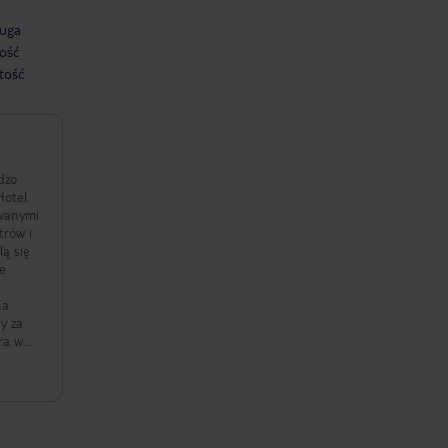
uga
ość
tość
dzo
Hotel
owanymi
trów i
lą się
ie
na
y za
ra w
i,
ak i
hy.
i
nia.