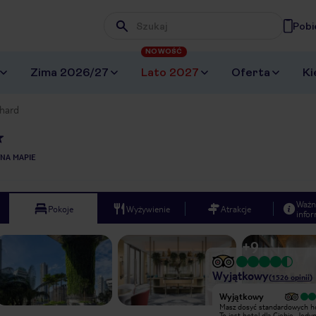
Pobi
Wpisz frazę, której szukasz
NOWOŚĆ
Zima 2026/27
Lato 2027
Oferta
Ki
chard
NA MAPIE
Ważn
Pokoje
Wyżywienie
Atrakcje
infor
+
9
Wyjątkowy
(
1526
opinii
)
Wyjątkowy
Wyjątkowy
Masz dosyć standardowych hoteli?
Masz dosyć standardowych ho
To jest hotel dla Ciebie. Jedyny w
To jest hotel dla Ciebie. Jedy