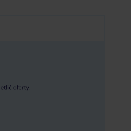
bo
tj. nie podchodzą z pytaniem bo
żna też
kawa jest później szybko (można też
sobie zrobić samemu w ekspresie,
pszą).
ale jest barrista, który robi lepszą).
lekko
Woda w basenie mogłaby być lekko
, ale
cieplejsza, dla mnie była dobra, ale
żona narzekała.
tlić oferty.