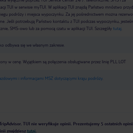
acji TUI w serwisie myTUI. W aplikacji TUI znajdą Państwo mnóstwo przy
biegu podróży i miejsca wypoczynku. Za jej pośrednictwem można rezerw
wne. Jeśli potrzebują Państwo kontaktu z TUI podczas wypoczynku, jeste
icznie, SMS-owo lub za pomocą czatu w aplikacji TUI. Szczegóły
tutaj
.
nisko odbywa się we własnym zakresie.
czony w cenę. Wyjątkiem są połączenia obsługiwane przez linię PLL LOT
jazdowymi i informacjami MSZ dotyczącymi kraju podróży
.
ripAdvisor. TUI nie weryfikuje opinii. Prezentujemy 5 ostatnich opini
nii znajdziesz
tutaj
.