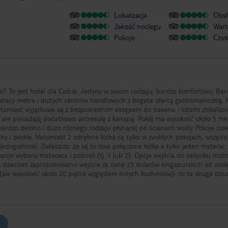
Lokalizacja
Obsł
Jakość noclegu
Wart
Pokoje
Czys
? To jest hotel dla Ciebie. Jedyny w swoim rodzaju, bardzo komfortowy. Bar
stacji metra i dużych centrów handlowych z bogata ofertą gastronomiczną. 
Natomiast wyjątkowe są z bezpośrednim wstępem do basenu i lożami zlokaliz
e ale posiadają dodatkowo antresolę z kanapą. Pokój ma wysokość około 5 me
bardzo zielono i dużo różnego rodzaju płynącej po ścianach wody. Pokoje dzie
 i zwykłe. Natomiast 2 odrębne łóżka są tylko w zwykłych pokojach, wszędz
 niedogodność. Zwłaszcza, że są to dwa połączone łóżka a tylko jeden materac.
pcje wyboru materaca i pościeli (tj. 1 lub 2). Opcje wejścia do saloniku moż
m dzieciom zaproponowano wejście za cenę 25 dolarów singapurskich od osob
ze (ale wysokość około 20 piętra względem innych budynków)- to ta druga dziu
 jak i na zewnątrz. W saloniku jest od 14 do 16 serwowane przekąski (kanapk
 do 20 alkohole i kilka dań obiadowych. Wybór jest spory a zarówno alkohole j
, że salonik pracuje tylko w tych godzinach. Hotel jest przepiękny, nowy i cic
remium mają w standardzie barek z napojami bezalkoholowymi - alkoholowe 
ybutor filtrowanej wody w pokoju - kranik. Hotel serwuje bardzo dobre śniada