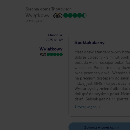
Średnia ocena TripAdvisor:
Wyjątkowy
(1526 opinii)
Marcin W
2025-01-09
Spektakularny
Wyjątkowy
Masz dosyć standardowych hoteli
dobrze położony - 5 minut obok 
posiada wiele rodzajów pokoi. 
w basenie. Pokoje te nie są duż
okna przez cały pokój. Wszędzie 
na premium dostępem do saloniku
indziej jest KING - to jest duża
Wystarczyłoby zmienić albo dać o
dokupić do zwykłych pokoi. Moi
dzień. Salonik jest na 11 piętr
budynku i jest zarówno wewnątrz
Czytaj więcej
»
ciasta, owoce) i napoje, a od 18
jedzie bardzo dobre. Szkoda tylko
Obsługa bardzo dobra. Pokoje p
przekąski płatne. Jest też dystr
Zobacz więcej opinii