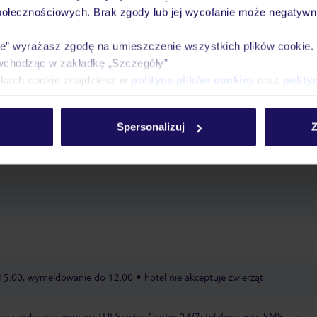
połecznościowych. Brak zgody lub jej wycofanie może negatywni
ie” wyrażasz zgodę na umieszczenie wszystkich plików cookie
gory Spa“: 11:00 - 21:00
masaże
wchodząc w zakładkę „Szczegóły”
ikach cookie znajdziesz w
polityce plików cookies
oraz
polity
ód
Wi-Fi: w całym hotelu, w cenie
pralnia: za opłatą
usługi
ności od dostępności, niestrzeżony, w cenie
klimatyzowane sale konferen
Spersonalizuj
Z
Express, Diners Club
 15:00, wymeldowanie do 12:00
hotel nie akceptuje zwierząt
a wyłącznie poprzez TUI Service Center 24/7: telefonicznie, SMS i za