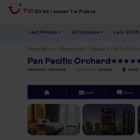
30
lat
|
numer
1
w Polsce
Last Minute
All Inclusive
Lato 2026
Strona główna
Wypoczynek
Singapur
Pan Pacific Or
Pan Pacific Orchard
SINGAPUR
SINGAPUR
KOD HOTELU
SIN40203
POKAŻ 
Hotel
Opinie
top
Previous slide