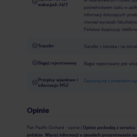
wakacjach 24/7
pośrednictwem czatu w aplik
informacji dotyczących prze
również wycieczki fakultaty
Państwa dyspozycji: telefon
Transfer
Transfer z lotniska i na lot
Bagaż rejestrowany
Bagaż rejestrowany jest wli
Przepisy wjazdowe i
Zapoznaj się z przepisami w
informacje MSZ
Opinie
Pan Pacific Orchard
-
opinie
|
Opinie pochodzą z serwisu T
polskim. Więcej informacji o zasadach prezentowania opi