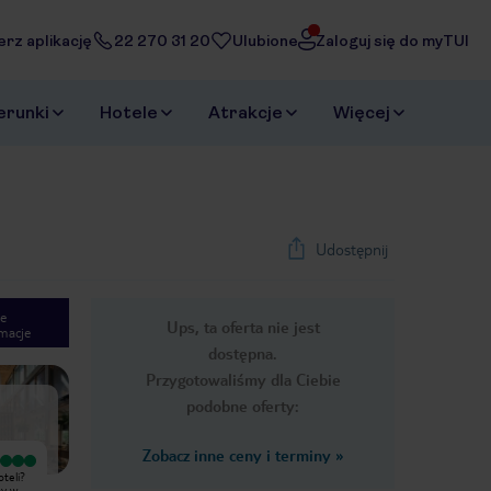
erz aplikację
22 270 31 20
Ulubione
Zaloguj się do myTUI
erunki
Hotele
Atrakcje
Więcej
Udostępnij
e
Ups, ta oferta nie jest
macje
1
/
15
dostępna.
Next slide
Przygotowaliśmy dla Ciebie
podobne oferty:
Zobacz inne ceny i terminy
»
Wyjątkowy
teli?
Masz dosyć standardowych hoteli?
ny w
To jest hotel dla Ciebie. Jedyny w