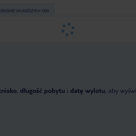
tj. nie podchodzą z pytaniem bo
tj. nie podchodzą z pytaniem 
kawa jest później szybko (można też
kawa jest później szybko (mo
sobie zrobić samemu w ekspresie,
sobie zrobić samemu w ekspresie,
LENDARZ NAJNIŻSZYCH CEN
ale jest barrista, który robi lepszą).
ale jest barrista, który robi le
Woda w basenie mogłaby być lekko
Woda w basenie mogłaby być 
cieplejsza, dla mnie była dobra, ale
cieplejsza, dla mnie była dobra
żona narzekała.
żona narzekała.
tnisko
,
długość pobytu
i
datę wylotu
, aby wyświe