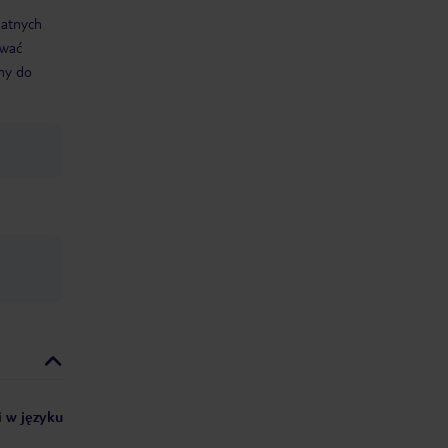
datnych
ować
śmy do
i w języku