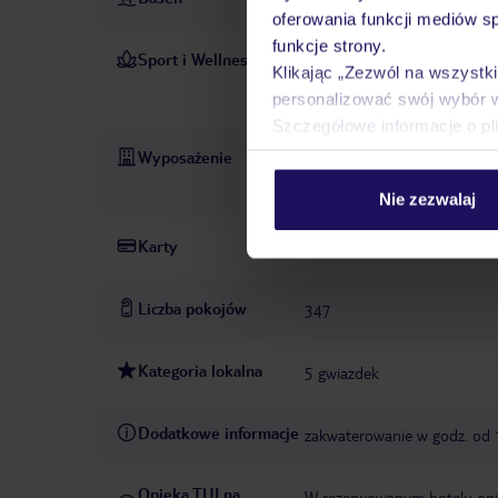
oferowania funkcji mediów s
funkcje strony.
Sport i Wellness
siłownia: 24 h
W CENIE
Klikając „Zezwól na wszystk
strefa spa „St. Gre
personalizować swój wybór 
PŁATNE
Szczegółowe informacje o pl
Wyposażenie
recepcja: 24h
winda
ogr
konsjerża
parking: w zależ
Nie zezwalaj
Karty
Visa, MasterCard, American 
Liczba pokojów
347
Kategoria lokalna
5 gwiazdek
Dodatkowe informacje
zakwaterowanie w godz. od
Opieka TUI na
W rezerwowanym hotelu opiek