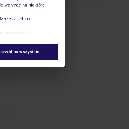
e wpłynąć na niektóre
. Możesz jednak
ce prywatności
.
cyjne: 3
ezwól na wszystkie