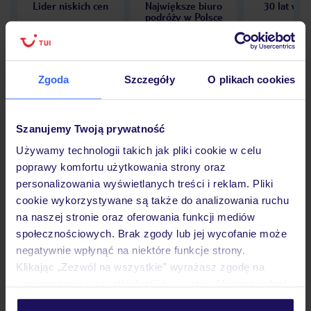
Lider niskich cen
Największe biuro
30 lat w P
podróży w Polsce
Zgoda
Szczegóły
O plikach cookies
Hotel
Szanujemy Twoją prywatność
Używamy technologii takich jak pliki cookie w celu
Opinie
poprawy komfortu użytkowania strony oraz
personalizowania wyświetlanych treści i reklam. Pliki
cookie wykorzystywane są także do analizowania ruchu
Pokoje
na naszej stronie oraz oferowania funkcji mediów
społecznościowych. Brak zgody lub jej wycofanie może
negatywnie wpłynąć na niektóre funkcje strony.
Wyżywienie
Klikając „Zezwól na wszystkie” wyrażasz zgodę na
umieszczenie wszystkich plików cookie. Możesz jednak
personalizować swój wybór wchodząc w zakładkę