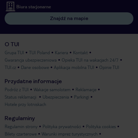
Biura stacjonarne
Znajdź na mapie
O TUI
Grupa TUI
TUI Poland
Kariera
Kontakt
Gwarancja ubezpieczeniowa
Opieka TUI na wakacjach 24/7
TUI.cz
Dane osobowe
Aplikacja mobilna TUI
Opinie TUI
Przydatne informacje
Podróż z TUI
Wakacje samolotem
Reklamacje
Status reklamacji
Ubezpieczenia
Parkingi
Hotele przy lotniskach
Regulaminy
Regulamin strony
Polityka prywatności
Polityka cookies
Bilety czarterowe
Warunki imprez turystycznych