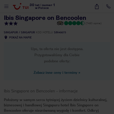
30
1
1
/
17
lat
|
numer
w Polsce
Ibis Singapore on Bencoolen
(7483 opinie)
SINGAPUR
SINGAPUR
KOD HOTELU
SIN40075
POKAŻ NA MAPIE
Ups, ta oferta nie jest dostępna.
Przygotowaliśmy dla Ciebie
podobne oferty:
Zobacz inne ceny i terminy
»
Ibis Singapore on Bencoolen
-
informacje
Położony w samym sercu tętniącej życiem dzielnicy kulturalnej,
biznesowej i handlowej Singapuru hotel Ibis Singapore on
nute
Bencoolen oferuje niezrównaną wygodę i komfort. Odkryj