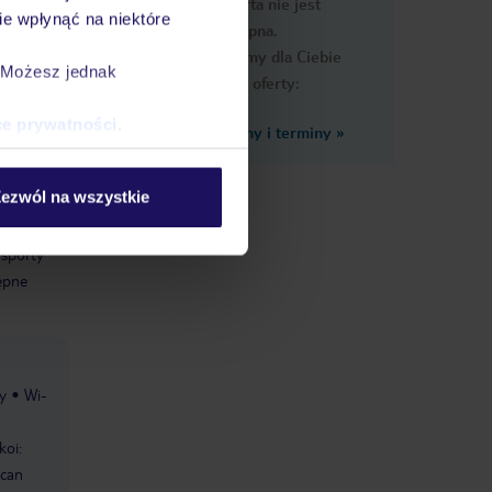
Ups, ta oferta nie jest
macje
e wpłynąć na niektóre
dostępna.
Przygotowaliśmy dla Ciebie
. Możesz jednak
podobne oferty:
ce prywatności
.
Zobacz inne ceny i terminy
»
ezwól na wszystkie
ogą
tu
 sporty
ępne
y
Wi-
koi:
ican