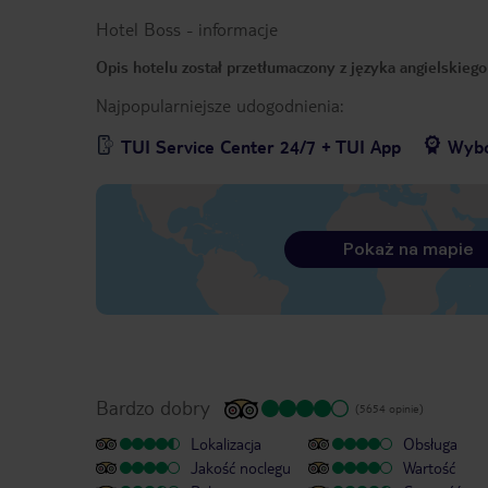
Hotel Boss
-
informacje
Opis hotelu został przetłumaczony z języka angielskieg
Najpopularniejsze udogodnienia:
TUI Service Center 24/7 + TUI App
Wybó
Pokaż na mapie
Bardzo dobry
(5654 opinie)
Lokalizacja
Obsługa
Jakość noclegu
Wartość