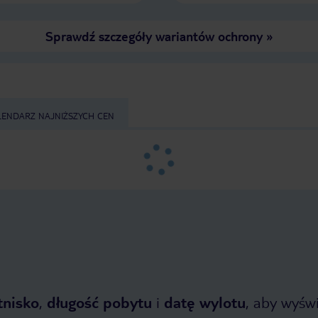
Sprawdź szczegóły wariantów ochrony
»
LENDARZ NAJNIŻSZYCH CEN
tnisko
,
długość pobytu
i
datę wylotu
, aby wyświe