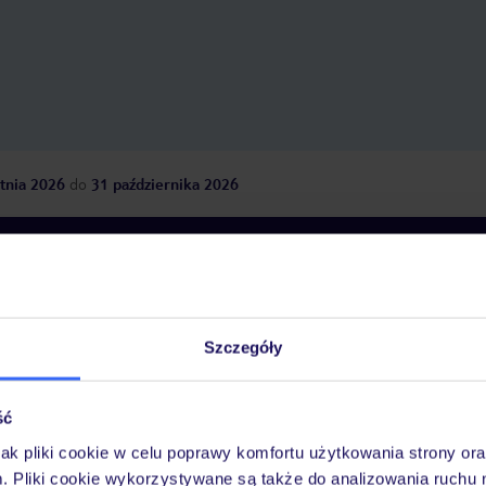
tnia 2026
do
31 października 2026
Dlaczego warto wybrać TUI?
Szczegóły
óży
Tylko u nas opieka na
10
30 lat w Polsce
wakacjach 24/7
ść
jak pliki cookie w celu poprawy komfortu użytkowania strony or
m. Pliki cookie wykorzystywane są także do analizowania ruchu 
Ważn