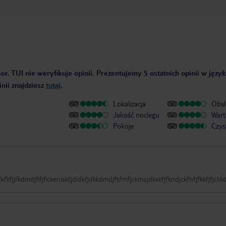
or. TUI nie weryfikuje opinii. Prezentujemy 5 ostatnich opinii w języ
nii znajdziesz
tutaj
.
Lokalizacja
Obsł
Jakość noclegu
Wart
Pokoje
Czys
kfjjfkdmdjfifjfickeniskfjdidkfjdkkdmdjfkfmfjckmajdkxkfjfkndjckfnfjfkkfjfjckkdjdo