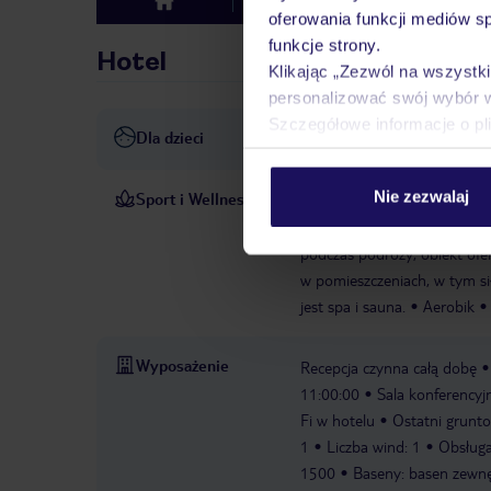
Hotel
Opinie
top
oferowania funkcji mediów s
funkcje strony.
Hotel
Klikając „Zezwól na wszystk
personalizować swój wybór 
Szczegółowe informacje o pl
Dla dzieci
Plac zabaw
Nie zezwalaj
Sport i Wellness
Odkryty basen jest idealny
zrelaksować się na tarasie s
podczas podróży, obiekt ofe
w pomieszczeniach, w tym si
jest spa i sauna.
Aerobik
Wyposażenie
Recepcja czynna całą dobę
11:00:00
Sala konferencyj
Fi w hotelu
Ostatni grunt
1
Liczba wind: 1
Obsług
1500
Baseny: basen zewnęt