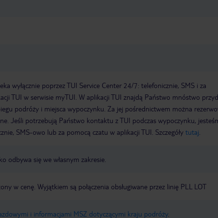
a wyłącznie poprzez TUI Service Center 24/7: telefonicznie, SMS i za
acji TUI w serwisie myTUI. W aplikacji TUI znajdą Państwo mnóstwo przy
biegu podróży i miejsca wypoczynku. Za jej pośrednictwem można rezerw
wne. Jeśli potrzebują Państwo kontaktu z TUI podczas wypoczynku, jeste
icznie, SMS-owo lub za pomocą czatu w aplikacji TUI. Szczegóły
tutaj
.
nisko odbywa się we własnym zakresie.
czony w cenę. Wyjątkiem są połączenia obsługiwane przez linię PLL LOT
jazdowymi i informacjami MSZ dotyczącymi kraju podróży
.