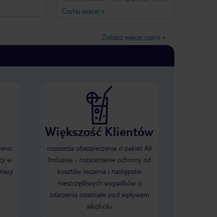
rskie małych
Pokoje malutkie lecz bardzo czysto.
Czytaj więcej
»
e, ale dla
nic specjalnego w wystroju. Jedzenie
jące. W pokoju
dobre, ale nie powala. Niedaleko
picia oraz
dobre i tanie lokalne restauracje.
Zobacz więcej opinii
»
ty. Sprzątnie
Dobre miejsce do wypadów po
 słabo
Singapurze.
słychać
a korytarzu.
kojach oraz na
szystko było by
sienia, ale
st śniadanie.
do tego
tnej jakości.
nosi się nie
Większość Klientów
omuś zależy na
dzie
ienci
rozszerza ubezpieczenia o pakiet All
jednak jak jest
ji w
Inclusive - rozszerzenie ochrony od
ych hoteli.
nacji
kosztów leczenia i następstw
nieszczęśliwych wypadków o
zdarzenia zaistniałe pod wpływem
alkoholu