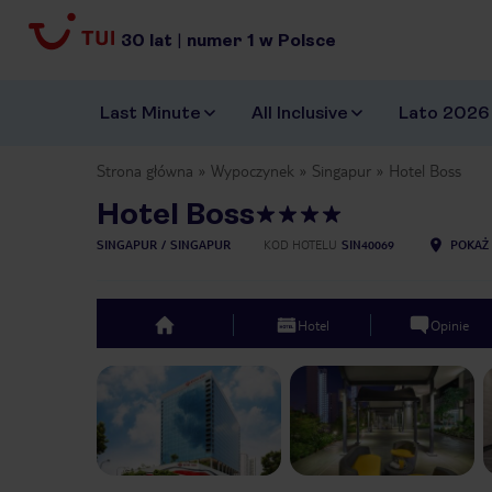
30
lat
|
numer
1
w Polsce
Last Minute
All Inclusive
Lato 2026
Strona główna
Wypoczynek
Singapur
Hotel Boss
Hotel Boss
SINGAPUR
SINGAPUR
KOD HOTELU
SIN40069
POKAŻ 
Hotel
Opinie
top
Previous slide