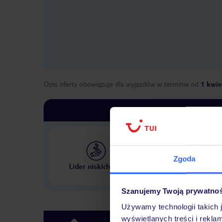
Opis oferty obowiązuje dla wyjazdów w terminie
od
1 kwie
Zgoda
Największe biuro podr
Lider niskich cen
w Polsce
Szanujemy Twoją prywatno
Używamy technologii takich 
wyświetlanych treści i rekla