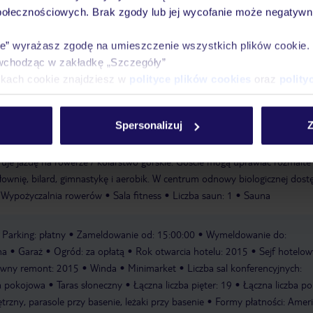
Pokoje
Wyżywienie
Atrakcje
infor
połecznościowych. Brak zgody lub jej wycofanie może negatywni
ie” wyrażasz zgodę na umieszczenie wszystkich plików cookie
wchodząc w zakładkę „Szczegóły”
ikach cookie znajdziesz w
polityce plików cookies
oraz
polity
Spersonalizuj
Z
 do aktywnego wypoczynku lub regularnych treningów wodnych. Goście m
łonecznym z leżakami i parasolami. Dla tych, którzy nie chcą przegapić spor
ruje jazdę na rowerze / kolarstwo górskie. Goście mogą uprawiać rozmaite
łownię, bilard, gimnastykę i aerobik. W centrum odnowy biologicznej dost
Wypożyczalnia rowerów
Sala fitness
Liczba saun: 1
Sauna
Parking: płatny
Zameldowanie od: 15:00:00
Wymeldowanie do:
na
Garaż
Ogród: za opłatą
Rok otwarcia hotelu: 2015
Sejf hotelow
owny remont: 2015
Winda
Minimarket
Liczba sal konferencyjnych:
a pokojowa
Taras słoneczny
Łączna liczba pięter: 19
Łączna liczba po
rzny, parasole przy basenie, leżaki przy basenie
Formy płatności: Amer