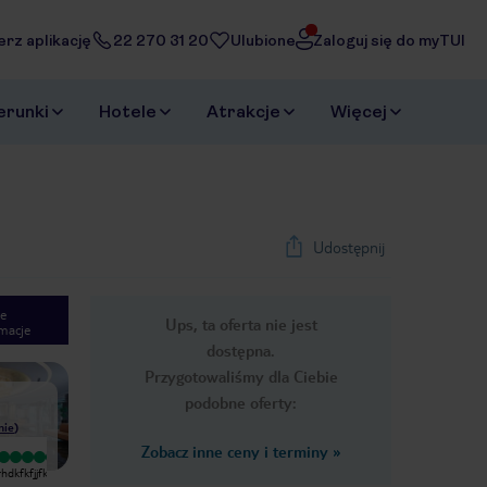
erz aplikację
22 270 31 20
Ulubione
Zaloguj się do myTUI
erunki
Hotele
Atrakcje
Więcej
Udostępnij
e
Ups, ta oferta nie jest
macje
1
/
29
dostępna.
Next slide
Przygotowaliśmy dla Ciebie
podobne oferty:
nie
)
Zobacz inne ceny i terminy
»
Bardzo dobry
Nie spodziewałem się fajerwerków
dkfkfjjfkdmdjfifjfickeniskfjdidkfjdkkdmdjfkfmfjckmajdkxkfjfkndjckfnfjfkkfjfjckkdjdockcjckkxkdkckckjdj
Spędziliśmy dwie noce, ale przy
po tym hotelu, ale też nie
wysokich cenach w Singapurze