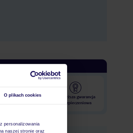
O plikach cookies
 000 hoteli w ponad 50
Najwyższa gwarancja
krajach
ubezpieczeniowa
az personalizowania
na naszej stronie oraz
e