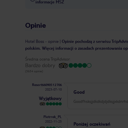
informacje MSZ
Opinie
Hotel Boss
-
opinie
|
Opinie pochodzą z serwisu TripAdvis
polskim. Więcej informacji o zasadach prezentowania opi
Średnia ocena TripAdvisor:
Bardzo dobry
(5654 opinie)
Resort66090512706
2023-07-10
Good
Wyjątkowy
Goodfhsksjjdkdkdjdjdksjjxkdnrhdkf
Piotrrek_PL
2022-11-25
Poniżej oczekiwań