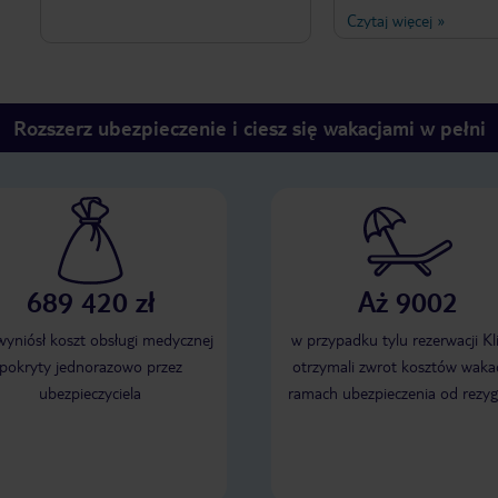
jak na warunki singapu
Czytaj więcej
»
pieniędzy. Pokoje są mał
jednej osoby wystarcza
jest bezpłatna woda do 
zestaw do kawy i herba
jest co 2 dni. Pokoje są
Rozszerz ubezpieczenie i ciesz się wakacjami w pełni
wyciszone, szczególnie 
wszystko co się dzieje n
Jakość sprzątania w po
zewnątrz przeciętna. W
to jeszcze jakoś do znie
najsłabszym punktem je
Wybór nie jest duży a 
jedzenie poniżej przecię
W restauracji i hotelu u
689 420 zł
Aż 9002
ładny zapach. Jeżeli k
dobrej lokalizacji, to bę
 wyniósł koszt obsługi medycznej
w przypadku tylu rezerwacji Kl
zadowolony. Proponuję 
pokryty jednorazowo przez
otrzymali zwrot kosztów wakac
możliwość poszukać inn
ubezpieczyciela
ramach ubezpieczenia od rezyg