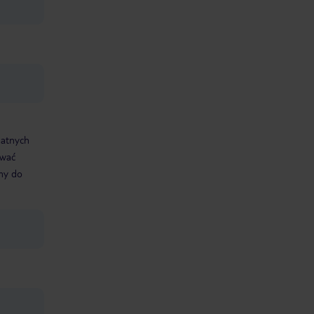
datnych
ować
śmy do