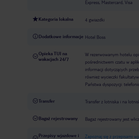
Express, Mastercard, Visa
Kategoria lokalna
4 gwiazdki
Dodatkowe informacje
Hotel Boss
Opieka TUI na
W rezerwowanym hotelu opiek
wakacjach 24/7
pośrednictwem czatu w aplik
informacji dotyczących prze
również wycieczki fakultaty
Państwa dyspozycji: telefon
Transfer
Transfer z lotniska i na lot
Bagaż rejestrowany
Bagaż rejestrowany jest wli
Przepisy wjazdowe i
Zapoznaj się z przepisami w