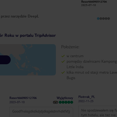
Resort66090512706
na śniadaniu, pokoje czyste, obsługa
2023-07-10
miła i kompetentna. Bardzo dobra
janrad11
lokalizacja, blisko stacja metra, dobra
2019-05-28
komunikacja z całym miastem.
o przez narzędzie DeepL
r Roku w portalu TripAdvisor
Położenie:
w centrum
pomiędzy dzielnicami Kampong
Little India
kilka minut od stacji metra Lave
Bugis
Piotrrek_PL
Wyjątkowy
Resort66090512706
2022-11-25
2023-07-10
Nie spodziewałem się f
Goodfhsksjjdkdkdjdjdksjjxkdnrhdkfkfjjfkdmdjfifjfickeniskfjdidkfjdkkdmdj
tym hotelu, ale też nie 