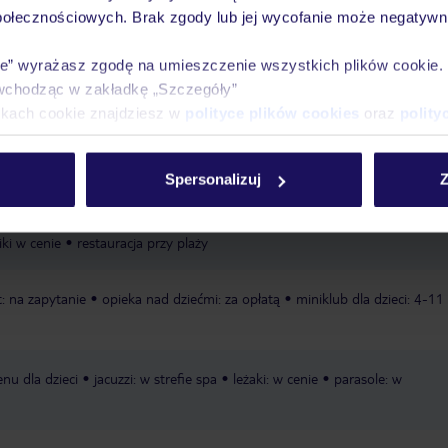
połecznościowych. Brak zgody lub jej wycofanie może negatywni
ie” wyrażasz zgodę na umieszczenie wszystkich plików cookie
Ważn
wchodząc w zakładkę „Szczegóły”
Pokoje
Wyżywienie
Atrakcje
infor
ikach cookie znajdziesz w
polityce plików cookies
oraz
polity
Spersonalizuj
Z
ubliczna
piaszczysta
łagodnie opadająca
hotel oddzielony od plaży
iki w cenie
restauracja przy plaży
t: na zapytanie
opieka nad dziećmi: za opłatą
miniklub dla dzieci: 4-11
nu dla dzieci
jacuzzi: w strefie spa
leżaki: w cenie
parasole: w