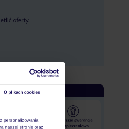
tlić oferty.
O plikach cookies
 000 hoteli w ponad 50
Najwyższa gwarancja
az personalizowania
krajach
ubezpieczeniowa
na naszej stronie oraz