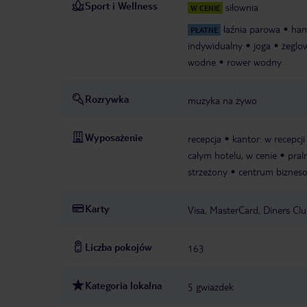
Sport i Wellness
siłownia
W CENIE
łaźnia parowa
ha
PŁATNE
indywidualny
joga
żeglo
wodne
rower wodny
Rozrywka
muzyka na żywo
Wyposażenie
recepcja
kantor: w recepcji
całym hotelu, w cenie
pral
strzeżony
centrum biznes
Karty
Visa, MasterCard, Diners Cl
Liczba pokojów
163
Kategoria lokalna
5 gwiazdek