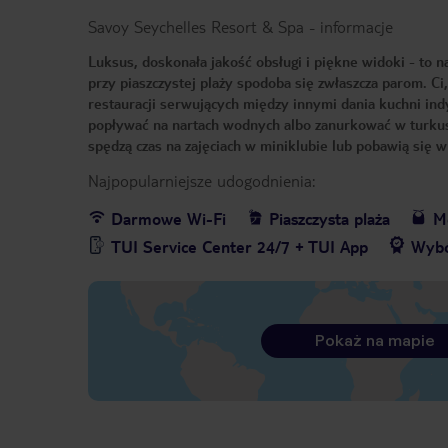
Savoy Seychelles Resort & Spa
-
informacje
Luksus, doskonała jakość obsługi i piękne widoki - to 
przy piaszczystej plaży spodoba się zwłaszcza parom. C
restauracji serwujących między innymi dania kuchni in
popływać na nartach wodnych albo zanurkować w turkuso
spędzą czas na zajęciach w miniklubie lub pobawią się 
Najpopularniejsze udogodnienia:
Darmowe Wi-Fi
Piaszczysta plaża
Me
TUI Service Center 24/7 + TUI App
Wybó
Pokaż na mapie