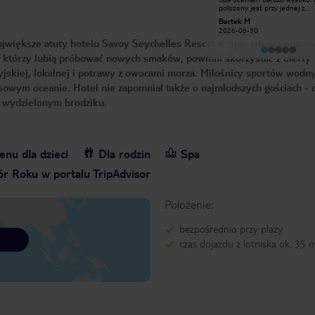
swietna obslug. Wszystko super.
położony jest przy jednej z
Cudne miejsce. Piekna plaza z
najpiękniejszych plaż na Mahé
ICEGIRL75
Bartek M
zachodami slonca. Pyszne jedzenie,
Beau Vallon, co sprawia, że je
2021-07-16
2026-06-30
kilka restauracji. Ochrona pilnuje
świetną bazą zarówno do
największe atuty hotelu Savoy Seychelles Resort & Spa. Obiekt położo
wejscia z plazy. Spedzilismy pobyt w
wypoczynku, jak i zwiedzania w
Junior Suite.
i, którzy lubią próbować nowych smaków, powinni skorzystać z oferty
dyjskiej, lokalnej i potrawy z owocami morza. Miłośnicy sportów wod
wym oceanie. Hotel nie zapomniał także o najmłodszych gościach - d
w wydzielonym brodziku.
nu dla dzieci
Dla rodzin
Spa
r Roku w portalu TripAdvisor
Położenie:
bezpośrednio przy plaży
czas dojazdu z lotniska ok. 35 