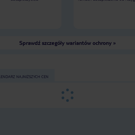
wybierać gości, ale mo
sposób, w jaki się ich tr
Savoy robi to doskonale. Bawiłem 
tak dobrze, że na pewn
Gorąco polecam to mie
luksusowy wypoczynek!
gwiazdek! ⭐️❤️
Sprawdź szczegóły wariantów ochrony
»
LENDARZ NAJNIŻSZYCH CEN