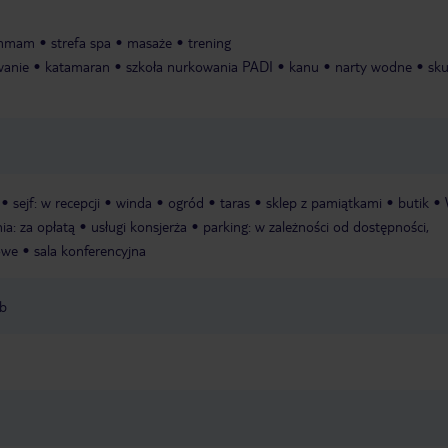
mmam
strefa spa
masaże
trening
wanie
katamaran
szkoła nurkowania PADI
kanu
narty wodne
sku
sejf: w recepcji
winda
ogród
taras
sklep z pamiątkami
butik
nia: za opłatą
usługi konsjerża
parking: w zależności od dostępności,
owe
sala konferencyjna
ub