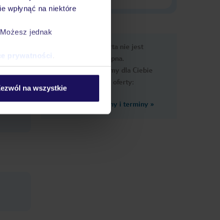
e wpłynąć na niektóre
. Możesz jednak
e
Ups, ta oferta nie jest
macje
ce prywatności
.
dostępna.
Przygotowaliśmy dla Ciebie
podobne oferty:
ezwól na wszystkie
Zobacz inne ceny i terminy
»