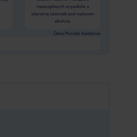
żna wybrać
nieszczęśliwych wypadków o
aktuje, a
zdarzenia zaistniałe pod wpływem
się
alkoholu
o wrócę!
jsce na
 Zostawiam 5
Dane Mondial Assistance