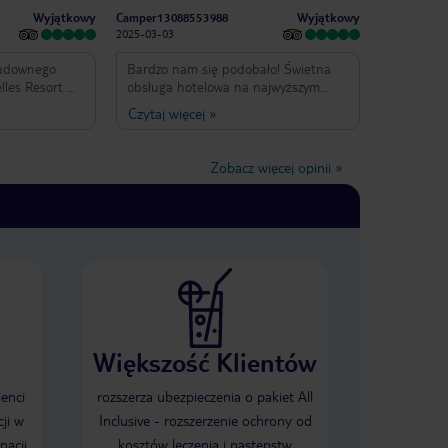
Wyjątkowy
Wyjątkowy
Camper13088553988
2025-03-03
cudownego
Bardzo nam się podobało! Świetna
lles Resort &
obsługa hotelowa na najwyższym
dowolona z
poziomie – uprzejma, pomocna i
Czytaj więcej
»
ko było
zawsze uśmiechnięta. Doskonała
d pysznego i
lokalizacja, pyszne jedzenie, piękna
 po ogólną
plaża i duży basen. Czysto,
Zobacz więcej opinii
»
komfortowo, idealnie na relaks.
le chciałabym
Polecamy!
ać Andriemu z
uracji. Andri
jonalny i
mojego
 obsługa Noemi
a, że ​​moje
e było
o właśnie tacy
Większość Klientów
e to miejsce
ych gości z
ienci
rozszerza ubezpieczenia o pakiet All
ieuprzejmi, ale
ji w
Inclusive - rozszerzenie ochrony od
w żadnym
nacji
kosztów leczenia i następstw
 nie można