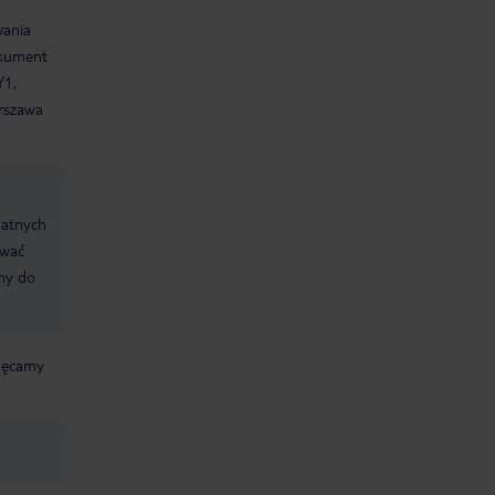
wania
dokument
Y1,
arszawa
datnych
ować
śmy do
chęcamy