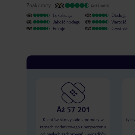
Znakomity
(2496 opinii)
Lokalizacja
Obsługa
Jakość noclegu
Wartość
Pokoje
Czystość
Aż 57 201
Klientów skorzystało z pomocy w
tyle
ramach dodatkowego ubezpieczenia
od nagłych zachorowań i wypadków