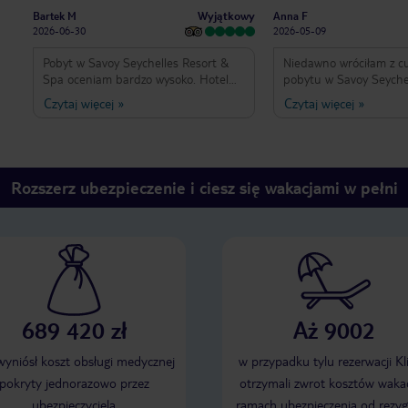
Wyjątkowy
Bartek M
Anna F
2026-06-30
2026-05-09
Pobyt w Savoy Seychelles Resort &
Niedawno wróciłam z 
Spa oceniam bardzo wysoko. Hotel
pobytu w Savoy Seyche
położony jest przy jednej z
Spa i jestem bardzo za
Czytaj więcej
»
Czytaj więcej
»
najpiękniejszych plaż na Mahé - Beau
mojego wyboru. Wszyst
Vallon, co sprawia, że jest świetną
absolutnie idealne – o
bazą zarówno do wypoczynku, jak i
różnorodnego jedzenia
zwiedzania wyspy.
atmosferę ośrodka. Obsługa jest na
najwyższym poziomie, a
Rozszerz ubezpieczenie i ciesz się wakacjami w pełni
szczególnie podziękow
recepcji i Noemi z resta
był niesamowicie profes
pomocny od momentu 
przybycia, a doskonała
podczas posiłków sprawił
doświadczenie kulinarn
naprawdę przyjemne. T
689 420 zł
Aż 9002
pracownicy sprawiają, ż
jest wyjątkowe! Jedynym minusem
było zachowanie niektór
 wyniósł koszt obsługi medycznej
w przypadku tylu rezerwacji Kl
Rosji, którzy byli dość n
pokryty jednorazowo przez
otrzymali zwrot kosztów wakac
oczywiście nie jest to 
ubezpieczyciela
ramach ubezpieczenia od rezyg
wypadku wina hotelu –