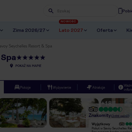
Pobi
Wpisz frazę, której szukasz
NOWOŚĆ
Zima 2026/27
Lato 2027
Oferta
Ki
avoy Seychelles Resort & Spa
 Spa
5
POKAŻ NA MAPIE
Ważn
Pokoje
Wyżywienie
Atrakcje
infor
+
18
Znakomity
(
2496
opinii
)
Wyjątkowy
Wyjątkowy
Cudowny hotel. Polecam! wysoki
Pobyt w Savoy Seychelles Re
standard w pokojach, piekny basen,
Spa oceniam bardzo wysoko. 