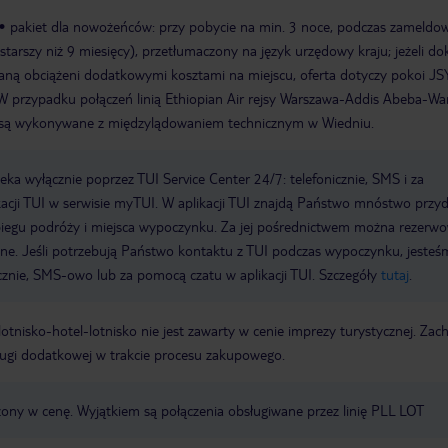
pakiet dla nowożeńców: przy pobycie na min. 3 noce, podczas zameldo
 starszy niż 9 miesięcy), przetłumaczony na język urzędowy kraju; jeżeli 
aną obciążeni dodatkowymi kosztami na miejscu, oferta dotyczy pokoi JS
W przypadku połączeń linią Ethiopian Air rejsy Warszawa-Addis Abeba-W
są wykonywane z międzylądowaniem technicznym w Wiedniu.
a wyłącznie poprzez TUI Service Center 24/7: telefonicznie, SMS i za
acji TUI w serwisie myTUI. W aplikacji TUI znajdą Państwo mnóstwo przy
biegu podróży i miejsca wypoczynku. Za jej pośrednictwem można rezerw
wne. Jeśli potrzebują Państwo kontaktu z TUI podczas wypoczynku, jeste
icznie, SMS-owo lub za pomocą czatu w aplikacji TUI. Szczegóły
tutaj
.
e lotnisko-hotel-lotnisko nie jest zawarty w cenie imprezy turystycznej. Za
ługi dodatkowej w trakcie procesu zakupowego.
czony w cenę. Wyjątkiem są połączenia obsługiwane przez linię PLL LOT