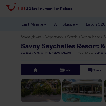
30
lat
|
numer
1
w Polsce
Last Minute
All Inclusive
Lato 2026
Strona główna
Wypoczynek
Seszele
Wyspa Mahe
S
Savoy Seychelles Resort &
SESZELE
WYSPA MAHE
BEAU VALLON
KOD HOTELU
SEZ1001
Hotel
Opinie
top
Previous slide