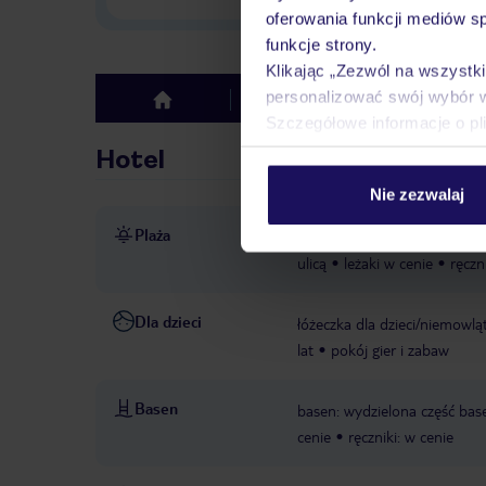
oferowania funkcji mediów s
funkcje strony.
Klikając „Zezwól na wszystk
personalizować swój wybór 
Hotel
Opinie
top
Szczegółowe informacje o pl
Hotel
Nie zezwalaj
Plaża
bezpośrednio przy plaży
p
ulicą
leżaki w cenie
ręczn
Dla dzieci
łóżeczka dla dzieci/niemowlą
lat
pokój gier i zabaw
Basen
basen: wydzielona część base
cenie
ręczniki: w cenie