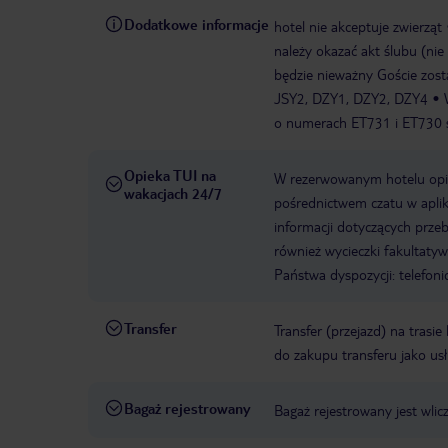
Dodatkowe informacje
hotel nie akceptuje zwierząt
należy okazać akt ślubu (nie
będzie nieważny Goście zost
JSY2, DZY1, DZY2, DZY4
o numerach ET731 i ET730 
Opieka TUI na
W rezerwowanym hotelu opiek
wakacjach 24/7
pośrednictwem czatu w aplik
informacji dotyczących prze
również wycieczki fakultaty
Państwa dyspozycji: telefon
Transfer
Transfer (przejazd) na trasi
do zakupu transferu jako us
Bagaż rejestrowany
Bagaż rejestrowany jest wli