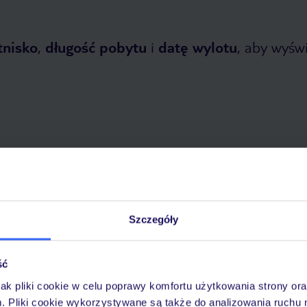
tnisko
,
długość pobytu
i
datę wylotu
, aby wyświe
 2026
do
31 października 2026
Dlaczego warto wybrać TUI?
Szczegóły
ść
óży
Tylko u nas opieka na
10
jak pliki cookie w celu poprawy komfortu użytkowania strony or
30 lat w Polsce
wakacjach 24/7
m. Pliki cookie wykorzystywane są także do analizowania ruchu 