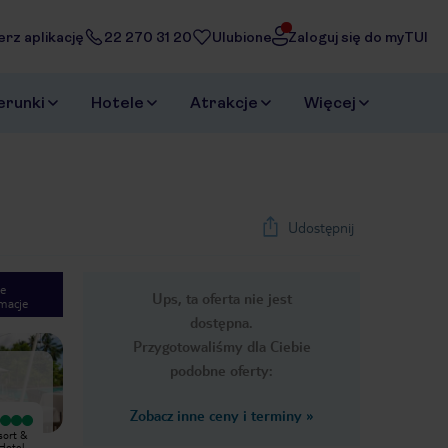
erz aplikację
22 270 31 20
Ulubione
Zaloguj się do myTUI
erunki
Hotele
Atrakcje
Więcej
Udostępnij
e
Ups, ta oferta nie jest
macje
1
/
24
dostępna.
Next slide
Przygotowaliśmy dla Ciebie
podobne oferty:
Zobacz inne ceny i terminy
»
Wyjątkowy
Wyjątkowy
sort &
Niedawno wróciłam z cudownego
Bardzo nam się podobało! Świetna
Hotel
pobytu w Savoy Seychelles Resort
obsługa hotelowa na najwyższym