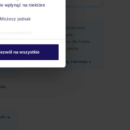
e wpłynąć na niektóre
. Możesz jednak
e
Ups, ta oferta nie jest
macje
ce prywatności
.
dostępna.
Przygotowaliśmy dla Ciebie
podobne oferty:
ezwól na wszystkie
Zobacz inne ceny i terminy
»
kie
niki: w