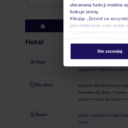
oferowania funkcji mediów s
funkcje strony.
Klikając „Zezwól na wszystk
personalizować swój wybór 
Hotel
Opinie
top
Szczegółowe informacje o pl
Hotel
Nie zezwalaj
Plaża
bezpośrednio przy plaży
p
kąpielowe
ręczniki w cenie
Dla dzieci
łóżeczka dla dzieci/niemowląt
krzesełka dla dzieci
zestaw 
zabaw
menu dla dzieci
m
Basen
basen: wydzielona część base
cenie