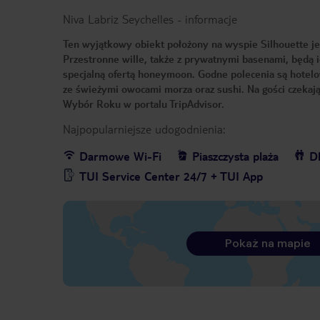
Niva Labriz Seychelles
-
informacje
Ten wyjątkowy obiekt położony na wyspie Silhouette je
Przestronne wille, także z prywatnymi basenami, będą i
specjalną ofertą honeymoon. Godne polecenia są hotelow
ze świeżymi owocami morza oraz sushi. Na gości czekają
Wybór Roku w portalu TripAdvisor.
Najpopularniejsze udogodnienia:
Darmowe Wi-Fi
Piaszczysta plaża
Dl
TUI Service Center 24/7 + TUI App
Pokaż na mapie