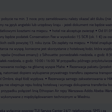
 pobycie na min. 3 noce; przy zameldowaniu należy okazać akt ślubu (nie 
ny na język angielski lub urzędowy kraju - jeżeli dokument nie będzie waż
datkowymi kosztami na miejscu.
hotel nie akceptuje zwierząt
Od 01.0
any będzie podatek Conservation Fee w wysokości 15 SCR (ok. 1 €) za os
kich osób powyżej 13. roku życia. Do zapłaty na miejscu.
Hotel znajduje
tarcia na wyspę, konieczne jest skorzystanie z hotelowej łodzi, która wypł
ejsów (możliwe zmiany): z Silhouette: poniedziałek-niedziela, o godz. 8:30
iałek-niedziela, o godz. 10:00 i 16:00. W przypadku późnego przylotu/wcz
erwowanie noclegu na głównej wyspie Mahe.
Rezerwacja pakietu (przelot
wą, natomiast dopiero wykupienie prywatnego transferu zapewnia transpor
el Ombre, skąd łódź wypływa.
Rezerwacja samego zakwaterowania w Hil
Spa nie obejmuje rejsu łodzią hotelową i wymaga dokupienia transferów ło
 przypadku połączeń linią Ethiopian Air rejsy Warszawa-Addis Abeba-War
 wykonywane z międzylądowaniem technicznym w Wiedniu.
a wyłącznie poprzez TUI Service Center 24/7: telefonicznie, SMS i za