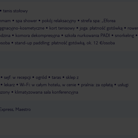
tenis stołowy
mmam
spa shower
pokój relaksacyjny
strefa spa: „Eforea
elęgnacyjno-kosmetyczne
kort tenisowy
joga: płatność gotówką
rower
odzina
komora dekompresyjna
szkoła nurkowania PADI
snorkeling
osoba
stand-up paddling: płatność gotówką, ok. 12 €/osoba
sejf: w recepcji
ogród
taras
sklep z
lekarz
Wi-Fi: w całym hotelu, w cenie
pralnia: za opłatą
usługi
aszony
klimatyzowana sala konferencyjna
Express, Maestro