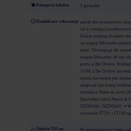
Kategoria lokalna
5 gwiazdek
Dodatkowe informacje
pakiet dla nowożeńców: przy
niż 6 miesięcy) przetłumaczo
Goście zostaną obciążeni do
na wyspie Silhouette pobier
dzień. Obowiązuje dla wszyst
wyspie Silhouette. W celu do
portu w Bel Ombre. Rozkład r
15:00; z Bel Ombre: poniedz
wylotu konieczne jest zarez
obejmuje rejs łodzią hotelo
lotniska w Mahe do portu B
Seychelles Labriz Resort & 
SEZXSU06 i SEZXSU07.
W
numerach ET731 i ET730 są
Opieka TUI na
W rezerwowanym hotelu opiek