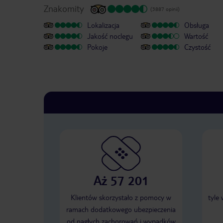
Znakomity
(3887 opinii)
Lokalizacja
Obsługa
Jakość noclegu
Wartość
Pokoje
Czystość
Aż 57 201
Klientów skorzystało z pomocy w
tyle
ramach dodatkowego ubezpieczenia
od nagłych zachorowań i wypadków