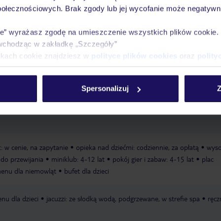
połecznościowych. Brak zgody lub jej wycofanie może negatywni
ie” wyrażasz zgodę na umieszczenie wszystkich plików cookie
Ważn
wchodząc w zakładkę „Szczegóły”
Pokoje
Wyżywienie
Atrakcje
infor
ikach cookie znajdziesz w
polityce plików cookies
oraz
polity
Spersonalizuj
Z
ubliczna
piaszczysta
łagodnie opadająca
zalecane obuwie
: w cenie, na zapytanie
opieka nad dziećmi: codziennie, za opłatą
wyso
do przewijania
miniklub: 4-12 lat
pokój gier i zabaw: 4-15 lat
plac
enu dla niemowląt
bufet dla dzieci
nu dla dzieci
jacuzzi: ze słodką wodą, podgrzewane, w strefie spa
ręcz