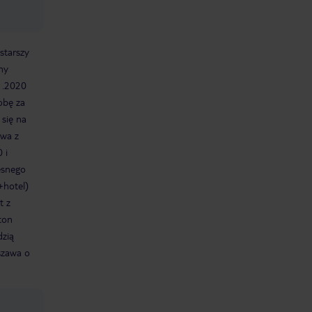
starszy
ny
1.2020
obę za
 się na
ywa z
 i
esnego
+hotel)
t z
ton
dzią
szawa o