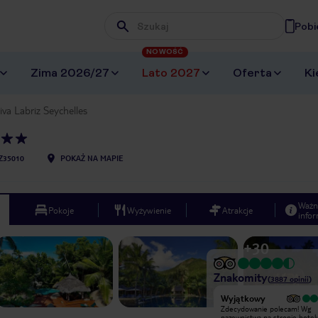
Pobi
Wpisz frazę, której szukasz
NOWOŚĆ
Zima 2026/27
Lato 2027
Oferta
Ki
iva Labriz Seychelles
Z35010
POKAŻ NA MAPIE
Ważn
Pokoje
Wyżywienie
Atrakcje
infor
+
30
Znakomity
(
3887
opinii
)
Bardzo dobry
Wyjątkowy
Podczas podróży doświadczyliśmy
Zdecydowanie polecam! Wg
większości udogodnień oferowanych
nazewnictwa na stronie hotelu