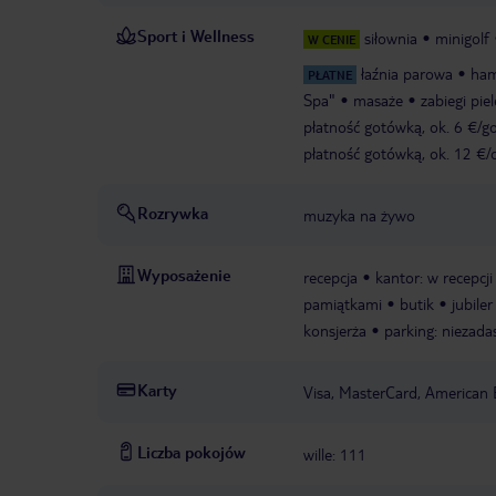
Sport i Wellness
siłownia
minigolf
W CENIE
łaźnia parowa
ha
PŁATNE
Spa"
masaże
zabiegi pi
płatność gotówką, ok. 6 €/g
płatność gotówką, ok. 12 €/
Rozrywka
muzyka na żywo
Wyposażenie
recepcja
kantor: w recepcji
pamiątkami
butik
jubiler
konsjerża
parking: niezad
Karty
Visa, MasterCard, American 
Liczba pokojów
wille: 111