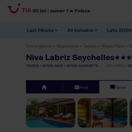
30
lat
|
numer
1
w Polsce
Last Minute
All Inclusive
Lato 2026
Strona główna
Wypoczynek
Seszele
Wyspa Mahe
N
Niva Labriz Seychelles
SESZELE
WYSPA MAHE
WYSPA SILHOUETTE
KOD HOTELU
SE
Hotel
Opinie
top
Previous slide