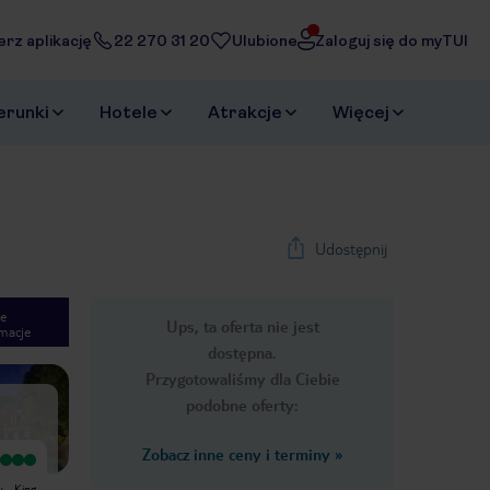
erz aplikację
22 270 31 20
Ulubione
Zaloguj się do myTUI
erunki
Hotele
Atrakcje
Więcej
Udostępnij
e
Ups, ta oferta nie jest
macje
1
/
36
dostępna.
Next slide
Przygotowaliśmy dla Ciebie
podobne oferty:
Zobacz inne ceny i terminy
»
Wyjątkowy
Wyjątkowy
Nie wiem jak to robi dyrekcja hotelu ,
Właśnie przed tygodniem wróciliśmy
 - King
ale absolutnie wszyscy pracownicy
z żoną z wakacji w "Hilton Seychelles