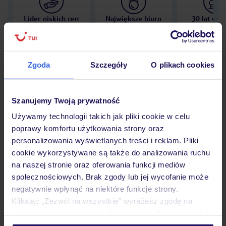
Lider niskich cen
Największe biuro
30 lat w P
podróży w Polsce
Zgoda
Szczegóły
O plikach cookies
Hotel
Szanujemy Twoją prywatność
Używamy technologii takich jak pliki cookie w celu
poprawy komfortu użytkowania strony oraz
Opinie
personalizowania wyświetlanych treści i reklam. Pliki
cookie wykorzystywane są także do analizowania ruchu
na naszej stronie oraz oferowania funkcji mediów
Pokoje
społecznościowych. Brak zgody lub jej wycofanie może
negatywnie wpłynąć na niektóre funkcje strony.
Klikając „Zezwól na wszystkie” wyrażasz zgodę na
Wyżywienie
umieszczenie wszystkich plików cookie. Możesz jednak
personalizować swój wybór wchodząc w zakładkę