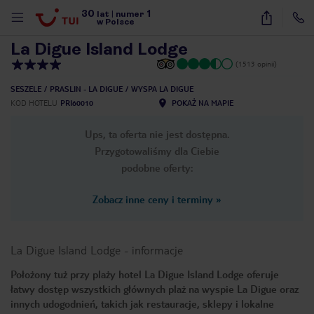
30
1
1
/
23
lat
|
numer
w Polsce
La Digue Island Lodge
(1513 opinii)
SESZELE
PRASLIN - LA DIGUE
WYSPA LA DIGUE
KOD HOTELU
PRI60010
POKAŻ NA MAPIE
Ups, ta oferta nie jest dostępna.
Przygotowaliśmy dla Ciebie
podobne oferty:
Zobacz inne ceny i terminy
»
La Digue Island Lodge
-
informacje
Położony tuż przy plaży hotel La Digue Island Lodge oferuje
łatwy dostęp wszystkich głównych plaż na wyspie La Digue oraz
nute
innych udogodnień, takich jak restauracje, sklepy i lokalne