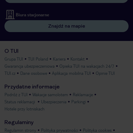
Biura stacjonarne
Znajdź na mapie
O TUI
Grupa TUI
TUI Poland
Kariera
Kontakt
Gwarancja ubezpieczeniowa
Opieka TUI na wakacjach 24/7
TUI.cz
Dane osobowe
Aplikacja mobilna TUI
Opinie TUI
Przydatne informacje
Podróż z TUI
Wakacje samolotem
Reklamacje
Status reklamacji
Ubezpieczenia
Parkingi
Hotele przy lotniskach
Regulaminy
Regulamin strony
Polityka prywatności
Polityka cookies