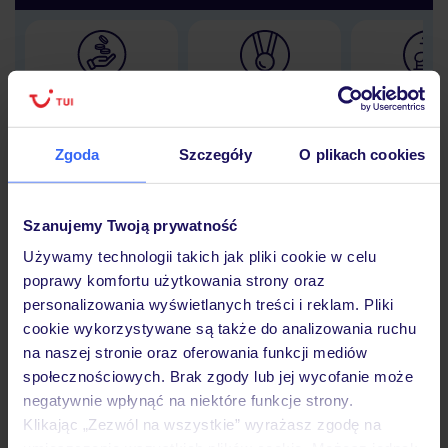
Lider niskich cen
Największe biuro
30 lat w P
podróży w Polsce
Zgoda
Szczegóły
O plikach cookies
Szanujemy Twoją prywatność
Hotel
Używamy technologii takich jak pliki cookie w celu
poprawy komfortu użytkowania strony oraz
personalizowania wyświetlanych treści i reklam. Pliki
Opinie
cookie wykorzystywane są także do analizowania ruchu
na naszej stronie oraz oferowania funkcji mediów
społecznościowych. Brak zgody lub jej wycofanie może
Pokoje
negatywnie wpłynąć na niektóre funkcje strony.
Klikając „Zezwól na wszystkie” wyrażasz zgodę na