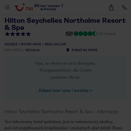
30
1
1
/
14
lat
|
numer
w Polsce
Hilton Seychelles Northolme Resort
& Spa
(2310 opinii)
SESZELE
WYSPA MAHE
BEAU VALLON
KOD HOTELU
SEZ10018
POKAŻ NA MAPIE
Ups, ta oferta nie jest dostępna.
Przygotowaliśmy dla Ciebie
podobne oferty:
Zobacz inne ceny i terminy
»
Hilton Seychelles Northolme Resort & Spa
-
informacje
Ten luksusowy hotel położony jest w malowniczej okolicy,
nute
pośród wyjątkowych krajobrazów i zacisznych plaż zatoki Beau