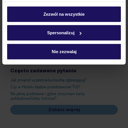
umieszczenie wszystkich plików cookie. Możesz jednak
Wyżywienie
personalizować swój wybór wchodząc w zakładkę
„Szczegóły”
Zezwól na wszystkie
Szczegółowe informacje o plikach cookie znajdziesz
Atrakcje
w
polityce plików cookies
oraz
polityce prywatności
.
Spersonalizuj
Ważne informacje
Nie zezwalaj
Często zadawane pytania
Jak zmienić uczestników/osobę zgłaszającą?
Czy w Hotelu będzie przedstawiciel TUI?
Na jakiej podstawie i gdzie otrzymam karty
pokładowe/bilety lotnicze?
Zobacz więcej