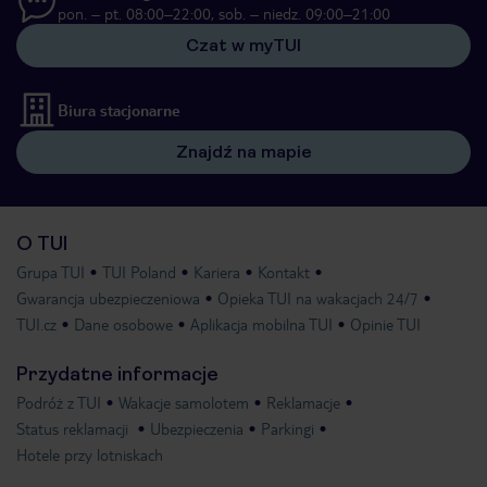
pon. – pt. 08:00–22:00, sob. – niedz. 09:00–21:00
Czat w myTUI
Biura stacjonarne
Znajdź na mapie
O TUI
Grupa TUI
TUI Poland
Kariera
Kontakt
Gwarancja ubezpieczeniowa
Opieka TUI na wakacjach 24/7
TUI.cz
Dane osobowe
Aplikacja mobilna TUI
Opinie TUI
Przydatne informacje
Podróż z TUI
Wakacje samolotem
Reklamacje
Status reklamacji
Ubezpieczenia
Parkingi
Hotele przy lotniskach