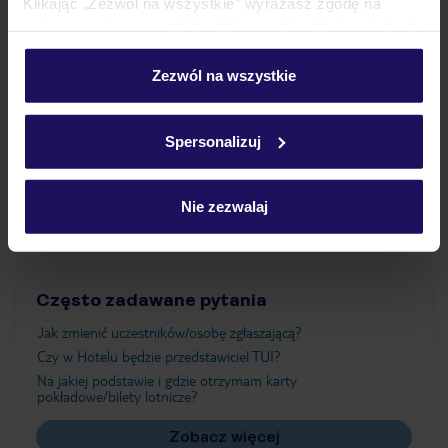
Klikając „Zezwól na wszystkie” wyrażasz zgodę na
umieszczenie wszystkich plików cookie. Możesz jednak
personalizować swój wybór wchodząc w zakładkę
Wyżywienie
„Szczegóły”
Zezwól na wszystkie
Szczegółowe informacje o plikach cookie znajdziesz
w
polityce plików cookies
oraz
polityce prywatności
.
Atrakcje
Spersonalizuj
Nie zezwalaj
Ważne informacje
Często zadawane pytania
Jak zmienić uczestników/osobę zgłaszającą?
Czy w Hotelu będzie przedstawiciel TUI?
Na jakiej podstawie i gdzie otrzymam karty
pokładowe/bilety lotnicze?
Zobacz więcej