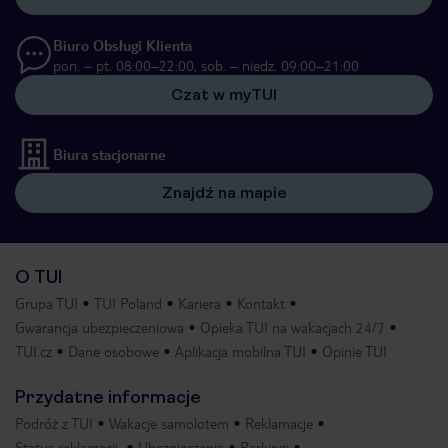
Biuro Obsługi Klienta
pon. – pt. 08:00–22:00, sob. – niedz. 09:00–21:00
Czat w myTUI
Biura stacjonarne
Znajdź na mapie
O TUI
Grupa TUI
TUI Poland
Kariera
Kontakt
Gwarancja ubezpieczeniowa
Opieka TUI na wakacjach 24/7
TUI.cz
Dane osobowe
Aplikacja mobilna TUI
Opinie TUI
Przydatne informacje
Podróż z TUI
Wakacje samolotem
Reklamacje
Status reklamacji
Ubezpieczenia
Parkingi