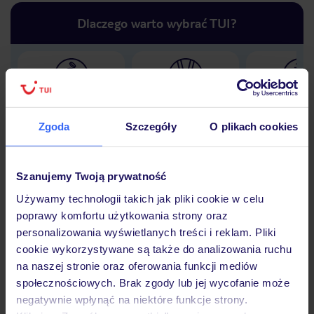
Dlaczego warto wybrać TUI?
Lider niskich cen
Największe biuro
30 lat w P
podróży w Polsce
Zgoda
Szczegóły
O plikach cookies
Szanujemy Twoją prywatność
Używamy technologii takich jak pliki cookie w celu
Hotel
poprawy komfortu użytkowania strony oraz
personalizowania wyświetlanych treści i reklam. Pliki
cookie wykorzystywane są także do analizowania ruchu
Opinie
na naszej stronie oraz oferowania funkcji mediów
społecznościowych. Brak zgody lub jej wycofanie może
negatywnie wpłynąć na niektóre funkcje strony.
Pokoje