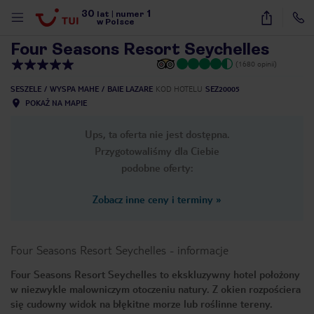
30
1
1
/
50
lat
|
numer
w Polsce
Four Seasons Resort Seychelles
(1680 opinii)
SESZELE
WYSPA MAHE
BAIE LAZARE
KOD HOTELU
SEZ20005
POKAŻ NA MAPIE
Ups, ta oferta nie jest dostępna.
Przygotowaliśmy dla Ciebie
podobne oferty:
Zobacz inne ceny i terminy
»
Four Seasons Resort Seychelles
-
informacje
Four Seasons Resort Seychelles to ekskluzywny hotel położony
w niezwykle malowniczym otoczeniu natury. Z okien rozpościera
nute
się cudowny widok na błękitne morze lub roślinne tereny.