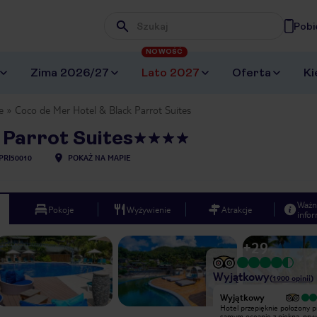
Pobi
Wpisz frazę, której szukasz
NOWOŚĆ
Zima 2026/27
Lato 2027
Oferta
Ki
e
Coco de Mer Hotel & Black Parrot Suites
 Parrot Suites
PRI50010
POKAŻ NA MAPIE
Ważn
Pokoje
Wyżywienie
Atrakcje
infor
+
29
Wyjątkowy
(
1900
opinii
)
Wyjątkowy
Wyjątkowy
Przepyszne jedzenie, bardzo miła
Hotel przepięknie położony p
obsługa. Polecam szczególnie na
samym oceanie z piękną, pry