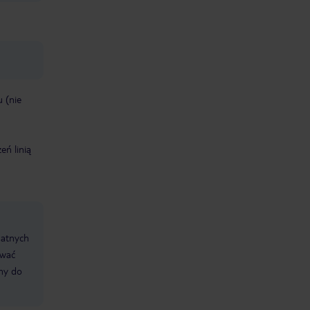
 (nie
eń linią
datnych
ować
śmy do