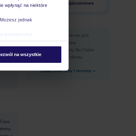
krajach
ubezpieczeniowa
e wpłynąć na niektóre
. Możesz jednak
e
ce prywatności
.
Ups, ta oferta nie jest
macje
dostępna.
Przygotowaliśmy dla Ciebie
ezwól na wszystkie
podobne oferty:
Zobacz inne ceny i terminy
»
„Coco
ętrzny,
maki: w