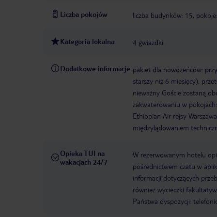
Liczba pokojów
liczba budynków: 15, pokoje
Kategoria lokalna
4 gwiazdki
Dodatkowe informacje
pakiet dla nowożeńców: prz
starszy niż 6 miesięcy), prz
nieważny Goście zostaną obc
zakwaterowaniu w pokojach
Ethiopian Air rejsy Warsz
międzylądowaniem technicz
Opieka TUI na
W rezerwowanym hotelu opiek
wakacjach 24/7
pośrednictwem czatu w aplik
informacji dotyczących prze
również wycieczki fakultaty
Państwa dyspozycji: telefon