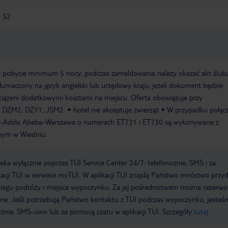
: 52
y pobycie minimum 5 nocy; podczas zameldowania należy okazać akt ślubu
etłumaczony na język angielski lub urzędowy kraju; jeżeli dokument będzie
iążeni dodatkowymi kosztami na miejscu. Oferta obowiązuje przy
: DZM2, DZY1, JSM2.
hotel nie akceptuje zwierząt
W przypadku połącz
awa-Addis Abeba-Warszawa o numerach ET731 i ET730 są wykonywane z
nym w Wiedniu.
a wyłącznie poprzez TUI Service Center 24/7: telefonicznie, SMS i za
acji TUI w serwisie myTUI. W aplikacji TUI znajdą Państwo mnóstwo przy
biegu podróży i miejsca wypoczynku. Za jej pośrednictwem można rezerw
wne. Jeśli potrzebują Państwo kontaktu z TUI podczas wypoczynku, jeste
icznie, SMS-owo lub za pomocą czatu w aplikacji TUI. Szczegóły
tutaj
.