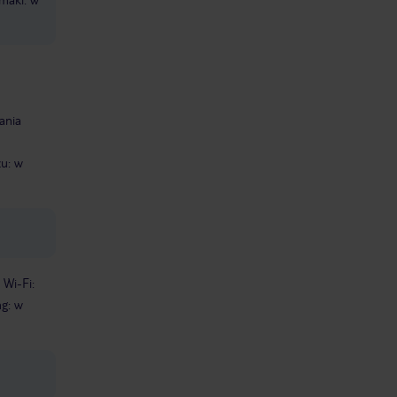
ania
u: w
Wi-Fi:
ng: w