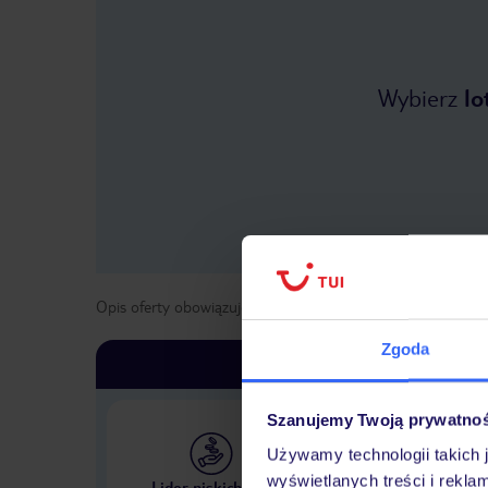
Wybierz
lo
Opis oferty obowiązuje dla wyjazdów w terminie
od
1 list
Zgoda
Szanujemy Twoją prywatno
Używamy technologii takich 
Największe biuro podr
wyświetlanych treści i rekla
Lider niskich cen