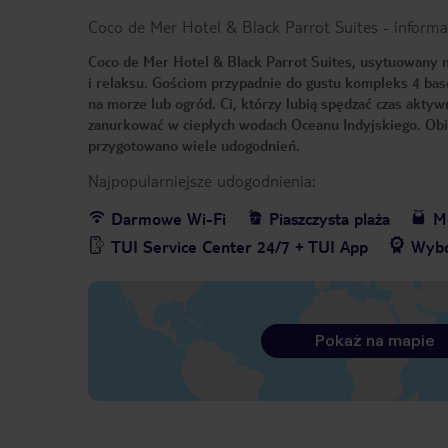
Coco de Mer Hotel & Black Parrot Suites
-
informa
Coco de Mer Hotel & Black Parrot Suites, usytuowany na
i relaksu. Gościom przypadnie do gustu kompleks 4 bas
na morze lub ogród. Ci, którzy lubią spędzać czas aktywn
zanurkować w ciepłych wodach Oceanu Indyjskiego. Obiek
przygotowano wiele udogodnień.
Najpopularniejsze udogodnienia:
Darmowe Wi-Fi
Piaszczysta plaża
Me
TUI Service Center 24/7 + TUI App
Wybó
Pokaż na mapie