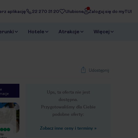
erz aplikację
22 270 31 20
Ulubione
Zaloguj się do myTUI
erunki
Hotele
Atrakcje
Więcej
Udostępnij
e
Ups, ta oferta nie jest
macje
1
/
35
dostępna.
Next slide
Przygotowaliśmy dla Ciebie
podobne oferty:
Zobacz inne ceny i terminy
»
Wyjątkowy
Wyjątkowy
rzy
Kameralny hotel w bardzo spokojnej
Hotel pomimo usytuowania na
watną
okolicy. Przemiła obsługa, czyste
uboczu zasługuje na najlepsze opinie