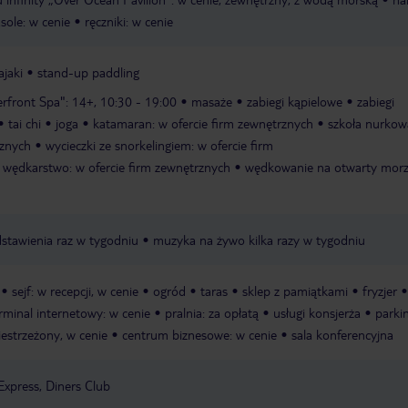
sole: w cenie
ręczniki: w cenie
ajaki
stand-up paddling
erfront Spa": 14+, 10:30 - 19:00
masaże
zabiegi kąpielowe
zabiegi
tai chi
joga
katamaran: w ofercie firm zewnętrznych
szkoła nurkow
rznych
wycieczki ze snorkelingiem: w ofercie firm
wędkarstwo: w ofercie firm zewnętrznych
wędkowanie na otwarty morz
stawienia raz w tygodniu
muzyka na żywo kilka razy w tygodniu
sejf: w recepcji, w cenie
ogród
taras
sklep z pamiątkami
fryzjer
rminal internetowy: w cenie
pralnia: za opłatą
usługi konsjerża
parki
iestrzeżony, w cenie
centrum biznesowe: w cenie
sala konferencyjna
Express, Diners Club