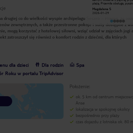
wyjazdy we dwoje, hotel nie ma
plażą. Przemiła obsługa, pyszn
cje
atrakcji dla dzieci. Szczególnie
kuchnia. Hotel położony w ot
Monika S
Magdalena S
sympatyczne sa pokoje z widokiem
lasu, codziennie budzi śpiew 
2016-10-18
2026-01-29
na wode i małym tarasem.
:) Restauracja przy barze bardzo
 drugiej co do wielkości wyspie archipelagu Seszeli – Praslin, to oaz
Codziennie organizowany shuttle
dobrze zapatrzona, obsługa b
dowożacy gosci na plaze na polnocy
miła i pomocna, zwłaszcza Pan
enów zewnętrznych, a także przestronne pokoje i suity dostępne z w
wyspy. Byliśmy tam dwukrotnie i
który wykazuje się ogromną
chętnie wrócimy!
serdecznością i pomocą we
ie, mogą korzystać z hotelowej siłowni, wziąć udział w zajęciach jogi 
wszystkim :) dzięki ludziom tu
pracującym pobyt w tym hote
t zatroszczył się również o komfort rodzin z dziećmi, dla których
wielką przyjemnością ☺️
nu dla dzieci
Dla rodzin
Spa
r Roku w portalu TripAdvisor
Położenie:
ok. 5 km od centrum miejscowo
Anse
lokalizacja w spokojnej okolicy
bezpośrednio przy plaży
czas dojazdu z lotniska ok. 80 