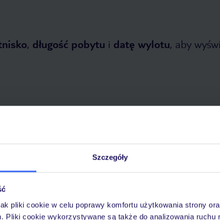
tnisko
,
długość pobytu
i
datę wylotu
, aby wyświe
opada 2026
do
30 kwietnia 2027
Szczegóły
Dlaczego warto wybrać TUI?
ść
jak pliki cookie w celu poprawy komfortu użytkowania strony or
óży
Tylko u nas opieka na
10
m. Pliki cookie wykorzystywane są także do analizowania ruchu 
30 lat w Polsce