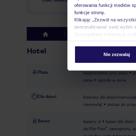
w Polsce
oferowania funkcji mediów s
funkcje strony.
Klikając „Zezwól na wszystk
personalizować swój wybór 
Szczegółowe informacje o pl
Hotel
Opinie
top
Hotel
Nie zezwalaj
Plaża
bezpośrednio przy plaży
p
cenie
ręczniki w cenie
Dla dzieci
łóżeczka dla dzieci/niemowląt
niemowląt
zestaw do przew
Basen
baseny: 4
basen dla dzieci
de Mer Pool": zewnętrzny, z
ze słodką wodą
basen typu