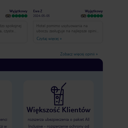
Wyjątkowy
Wyjątkowy
Ewa Z
2024-05-05
dzo spokojnej
Hotel pomimo usytuowania na
a, czyste
uboczu zasługuje na najlepsze opinie
ie. Jako że
!! Jedzenie smaczne, pokoje
Czytaj więcej
»
aczej średnia,
przestronne,czyste. Natomiast
el dla osób
obsługa hotelu jest najlepsza z
ód (nie
wszystkich przez nas obsług
Zobacz więcej opinii
»
o i tak
hotelowych.Bardzo bardzo mili,
to). Kolejną
uczynni, pomocni i uśmiechnieci.Na
 jakichkolwiek
szczególne słowa uznania zasługuje
m na 10/10.
Anura - pan z baru - który sprawia że
wakacje spędzone tutaj zostaną
niezapomniane.człowiek na medal !
Większość Klientów
ienci
rozszerza ubezpieczenia o pakiet All
ji w
Inclusive - rozszerzenie ochrony od