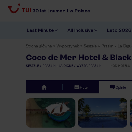
30
lat
|
numer
1
w Polsce
Last Minute
All Inclusive
Lato 2026
Strona główna
Wypoczynek
Seszele
Praslin - La Digu
Coco de Mer Hotel & Black
SESZELE
PRASLIN - LA DIGUE
WYSPA PRASLIN
KOD HOTELU
Hotel
Opinie
top
Previous slide