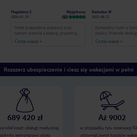
Wyjątkowy
Magdalena S
Radosław W
2026-01-29
2025-08-22
Hotel przepięknie położony przy
Kameralny hotel w bar
samym oceanie z piękną, prywatną
okolicy. Przemiła obsług
plażą. Przemiła obsługa, pyszna
pokoje i smaczne jedzen
Czytaj więcej
»
Czytaj więcej
»
kuchnia. Hotel położony w otoczeniu
plaża przy hotelu jest r
lasu, codziennie budzi śpiew ptaków
uważam, że jest to hot
:) Restauracja przy barze bardzo
wynajmujących samoch
dobrze zapatrzona, obsługa bardzo
uważam tego za wadę, b
miła i pomocna, zwłaszcza Pan Anura,
zawsze wynajmujemy au
Rozszerz ubezpieczenie i ciesz się wakacjami w pełni
który wykazuje się ogromną
zaletą jest totalny brak
serdecznością i pomocą we wszystkim
animacji. Pobyt ocenia
:) dzięki ludziom tu pracującym pobyt
w tym hotelu był wielką
przyjemnością ☺️
689 420 zł
Aż 9002
 wyniósł koszt obsługi medycznej
w przypadku tylu rezerwacji Kl
pokryty jednorazowo przez
otrzymali zwrot kosztów wakac