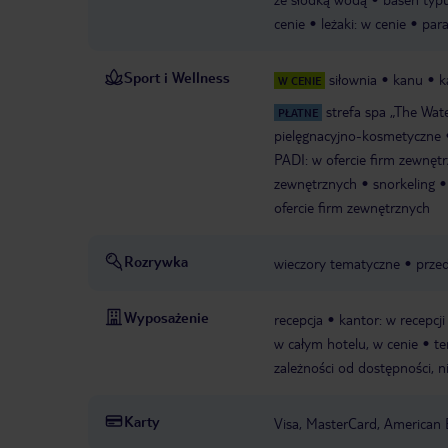
cenie
leżaki: w cenie
para
Sport i Wellness
siłownia
kanu
k
W CENIE
strefa spa „The Wat
PŁATNE
pielęgnacyjno-kosmetyczne
PADI: w ofercie firm zewnęt
zewnętrznych
snorkeling
ofercie firm zewnętrznych
Rozrywka
wieczory tematyczne
przed
Wyposażenie
recepcja
kantor: w recepcji
w całym hotelu, w cenie
te
zależności od dostępności, n
Karty
Visa, MasterCard, American 