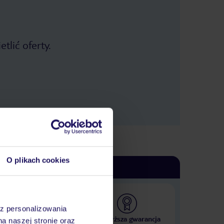
tlić oferty.
O plikach cookies
az personalizowania
 000 hoteli w ponad 50
Najwyższa gwarancja
na naszej stronie oraz