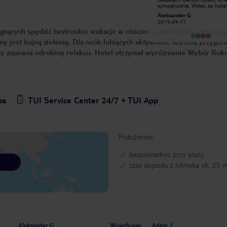
obsługa,mieliśmy pokoje tuż przy
sympatycznie. Widać, że hotel
plaży personel dbał o ich czystość
dobrze zarządzany. Plaża jedna
mazowszanka
Aleksander G
należycie jedzenie w restauracji
ładniejszych na Praslin. Najlep
2013-07-28
2019-09-17
urozmaicone, smaczne.Program
wrażenie zrobiła na mnie Ans
gnących spędzić beztroskie wakacje w otoczeniu zapierającej dech w p
animacyjny obejmował m.in rejs na
Georgette.
Anse Lazio o zachodzie słońca- tylko
ny jest bujną zielenią. Dla osób lubiących aktywność fizyczną przygo
trzeba wcześniej się zapisać, też
skorzystaliśmy z wycieczki rowerowej
aży zapewni odrobinę relaksu. Hotel otrzymał wyróżnienie Wybór Rok
po wyspie-trzeba tylko zapłacić 10
euro za wynajem roweru ale miało
się go na cały dzień.Atmosfera
sprzyjała odpoczynkowi.
pa
TUI Service Center 24/7 + TUI App
Położenie:
bezpośrednio przy plaży
czas dojazdu z lotniska ok. 25 
Wyjątkowy
Aleksander G
Adam J