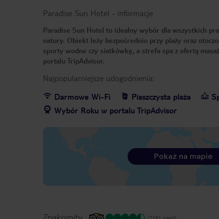
Paradise Sun Hotel
-
informacje
Paradise Sun Hotel to idealny wybór dla wszystkich pra
natury. Obiekt leży bezpośrednio przy plaży oraz otoczo
sporty wodne czy siatkówkę, a strefa spa z ofertą mas
portalu TripAdvisor.
Najpopularniejsze udogodnienia:
Darmowe Wi-Fi
Piaszczysta plaża
S
Wybór Roku w portalu TripAdvisor
Pokaż na mapie
Znakomity
(2181 opinii)