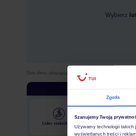
Wybierz
lo
Opis oferty obowiązuje dla wyjazdów w terminie
od
1 list
Zgoda
Szanujemy Twoją prywatno
Największe biuro podr
Lider niskich cen
w Polsce
Używamy technologii takich 
wyświetlanych treści i rekla