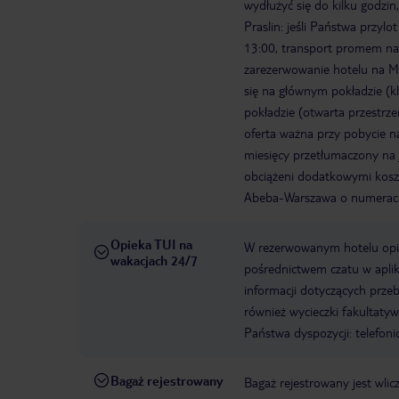
wydłużyć się do kilku godzin
Praslin: jeśli Państwa przy
13:00, transport promem na
zarezerwowanie hotelu na Ma
się na głównym pokładzie (k
pokładzie (otwarta przestrze
oferta ważna przy pobycie na
miesięcy przetłumaczony na 
obciążeni dodatkowymi kosz
Abeba-Warszawa o numerach
Opieka TUI na
W rezerwowanym hotelu opiek
wakacjach 24/7
pośrednictwem czatu w aplik
informacji dotyczących prze
również wycieczki fakultaty
Państwa dyspozycji: telefon
Bagaż rejestrowany
Bagaż rejestrowany jest wlic