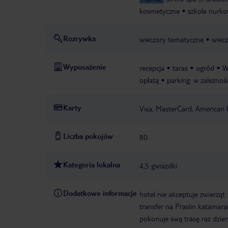
kosmetyczne
szkoła nurko
Rozrywka
wieczory tematyczne
wiec
Wyposażenie
recepcja
taras
ogród
W
opłatą
parking: w zależnoś
Karty
Visa, MasterCard, American 
Liczba pokojów
80
Kategoria lokalna
4,5 gwiazdki
Dodatkowe informacje
hotel nie akceptuje zwierząt
transfer na Praslin katamar
pokonuje swą trasę raz dzien