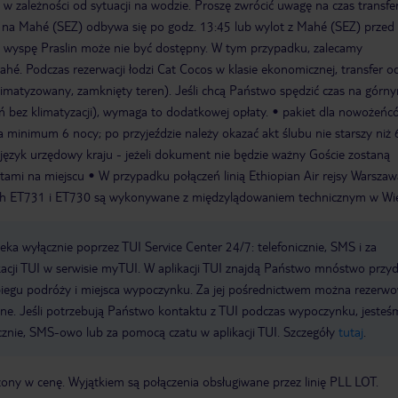
, w zależności od sytuacji na wodzie. Proszę zwrócić uwagę na czas transfe
lot na Mahé (SEZ) odbywa się po godz. 13:45 lub wylot z Mahé (SEZ) przed
 wyspę Praslin może nie być dostępny. W tym przypadku, zalecamy
hé. Podczas rezerwacji łodzi Cat Cocos w klasie ekonomicznej, transfer o
limatyzowany, zamknięty teren). Jeśli chcą Państwo spędzić czas na górn
ń bez klimatyzacji), wymaga to dodatkowej opłaty.
pakiet dla nowożeńc
 minimum 6 nocy; po przyjeździe należy okazać akt ślubu nie starszy niż 
język urzędowy kraju - jeżeli dokument nie będzie ważny Goście zostaną
tami na miejscu
W przypadku połączeń linią Ethiopian Air rejsy Warsza
 ET731 i ET730 są wykonywane z międzylądowaniem technicznym w Wie
a wyłącznie poprzez TUI Service Center 24/7: telefonicznie, SMS i za
acji TUI w serwisie myTUI. W aplikacji TUI znajdą Państwo mnóstwo przy
biegu podróży i miejsca wypoczynku. Za jej pośrednictwem można rezerw
wne. Jeśli potrzebują Państwo kontaktu z TUI podczas wypoczynku, jeste
icznie, SMS-owo lub za pomocą czatu w aplikacji TUI. Szczegóły
tutaj
.
zony w cenę. Wyjątkiem są połączenia obsługiwane przez linię PLL LOT.