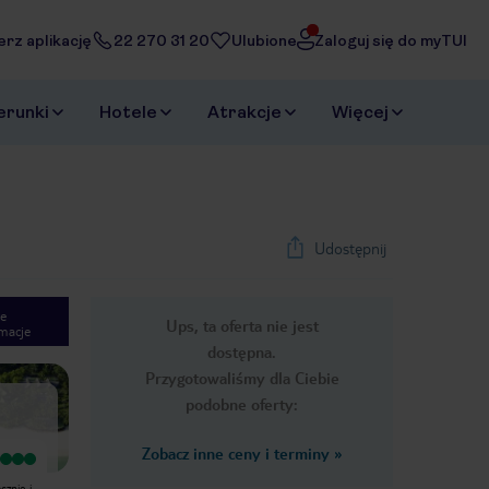
erz aplikację
22 270 31 20
Ulubione
Zaloguj się do myTUI
erunki
Hotele
Atrakcje
Więcej
Udostępnij
e
Ups, ta oferta nie jest
macje
1
/
16
dostępna.
Next slide
Przygotowaliśmy dla Ciebie
podobne oferty:
Zobacz inne ceny i terminy
»
Wyjątkowy
Wyjątkowy
Hotel w formule domków
Wspaniały hotel położony przy
cznie i
umieszczonych w pięknym ogrodzie
niesamowicie szmaragdowej plaży.