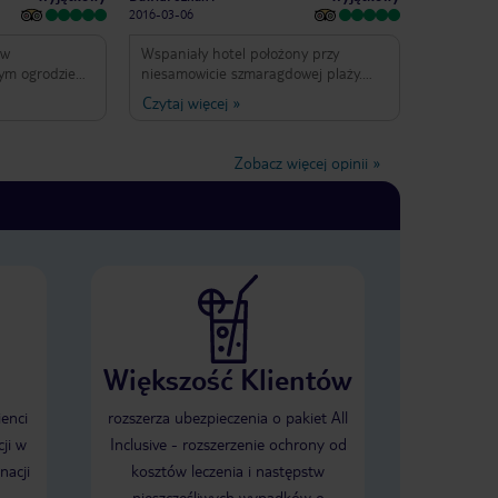
2016-03-06
ów
Wspaniały hotel położony przy
ym ogrodzie
niesamowicie szmaragdowej plaży.
 bardzo czyste
Polecam pokoje deluxe, usytułowane
Czytaj więcej
»
posażone
5 kroków od plaży :-) wychodząc z
pokoju w linii prostej około 5 kroków
ogród palmowy
do leżaka. Śniadania poprawne ale
Zobacz więcej opinii
»
chać szum
bez jakieś większej fantazji. kolacje
uper
tematyczne co 2 dni, oraz restauracja
 dostęp do
a'la carte. Cisza, spokój i śpiew
ptaków. Bezpośrednio z pod hotelu
można wynająć łódkę i popłynąć na
trakcie lunchu
La Digue,
e ( w obu
zenie )
 Śniadaniowa
 się czego
Większość Klientów
ternet ale w
orąco polecam
ienci
rozszerza ubezpieczenia o pakiet All
pokoju i
ji w
Inclusive - rozszerzenie ochrony od
nacji
kosztów leczenia i następstw
nieszczęśliwych wypadków o