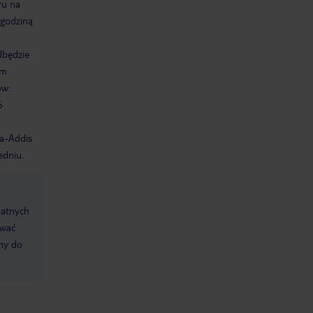
ru na
 godziną
dbędzie
ym
ów:
6
wa-Addis
dniu.
datnych
ować
śmy do