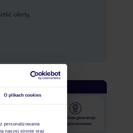
tlić oferty.
O plikach cookies
 000 hoteli w ponad 50
Najwyższa gwarancja
krajach
ubezpieczeniowa
az personalizowania
na naszej stronie oraz