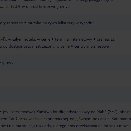
wania PADI: w ofercie firm zewnętrznych
zory taneczne
muzyka na żywo kilka razy w tygodniu
i-Fi: w całym hotelu, w cenie
terminal internetowy
pralnia: za
ci od dostępności, niestrzeżony, w cenie
centrum biznesowe
Express
jeśli zarezerwowali Państwo lot długodystansowy na Mahé (SEZ), obejm
anem Cat Cocos, w klasie ekonomicznej, na głównym pokładzie. Katamaran
nie i nie ma stałego rozkładu, dlatego czas oczekiwania na lotnisku może