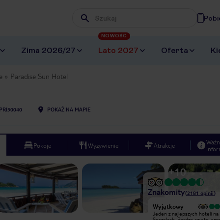
Pobi
Wpisz frazę, której szukasz
NOWOŚĆ
Zima 2026/27
Lato 2027
Oferta
Ki
e
Paradise Sun Hotel
PRI50040
POKAŻ NA MAPIE
Ważn
Pokoje
Wyżywienie
Atrakcje
infor
+
10
Znakomity
(
2181
opinii
)
Wyjątkowy
Wyjątkowy
Doskonałe usytuowanie hotelu przy
Jeden z najlepszych hoteli na
Anse Volbert.Bardzo miła
Seszelach. Bardzo czysto, sma