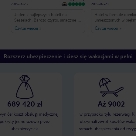
2019-09-17
2019-07-23
Jeden z najlepszych hoteli na
Hotel w formule domk
Seszelach. Bardzo czysto, smacznie i
umieszczonych w piękn
sympatycznie. Widać, że hotel jest
przy samej plaży Pokoje
Czytaj więcej
»
Czytaj więcej
»
dobrze zarządzany. Plaża jedna z
oraz bardzo dobrze wy
ładniejszych na Praslin. Najlepsze
Pokoje Suoerior Room są z widokiem
wrażenie zrobiła na mnie Anse
na ocean oraz piękny 
Georgette.
Przez otwarte okno sły
oceanu oraz śpiew ptaków S
Rozszerz ubezpieczenie i ciesz się wakacjami w pełni
obsługa na plaży stały
leżaków oraz czystych ręczników
Ocean szafirowy !!! Przy płazy
restauracja Ala Cart w 
oraz kolacje tematyczn
przypadkach pyszne jed
Obsługa bardzo miła .
bardzo dobre ( nie mam
689 420 zł
Aż 9002
przyczepić ) Może jedynym minusem
jest słabo działający in
końcu to Seszele !!! G
 wyniósł koszt obsługi medycznej
w przypadku tylu rezerwacji Kl
wszystkim pragnącym s
pokryty jednorazowo przez
otrzymali zwrot kosztów wakac
relaksu !!
ubezpieczyciela
ramach ubezpieczenia od rezyg