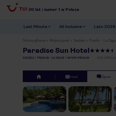
30
lat
|
numer
1
w Polsce
Last Minute
All Inclusive
Lato 2026
Strona główna
Wypoczynek
Seszele
Praslin - La Digu
Paradise Sun Hotel
SESZELE
PRASLIN - LA DIGUE
WYSPA PRASLIN
KOD HOTELU
Hotel
Opinie
top
Previous slide