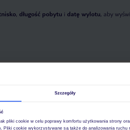
tnisko
,
długość pobytu
i
datę wylotu
, aby wyświe
opada 2026
do
30 kwietnia 2027
Dlaczego warto wybrać TUI?
Szczegóły
ść
óży
Tylko u nas opieka na
10
30 lat w Polsce
wakacjach 24/7
jak pliki cookie w celu poprawy komfortu użytkowania strony or
m. Pliki cookie wykorzystywane są także do analizowania ruchu 