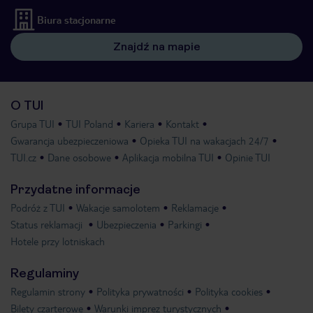
Biura stacjonarne
Znajdź na mapie
O TUI
Grupa TUI
TUI Poland
Kariera
Kontakt
Gwarancja ubezpieczeniowa
Opieka TUI na wakacjach 24/7
TUI.cz
Dane osobowe
Aplikacja mobilna TUI
Opinie TUI
Przydatne informacje
Podróż z TUI
Wakacje samolotem
Reklamacje
Status reklamacji
Ubezpieczenia
Parkingi
Hotele przy lotniskach
Regulaminy
Regulamin strony
Polityka prywatności
Polityka cookies
Bilety czarterowe
Warunki imprez turystycznych