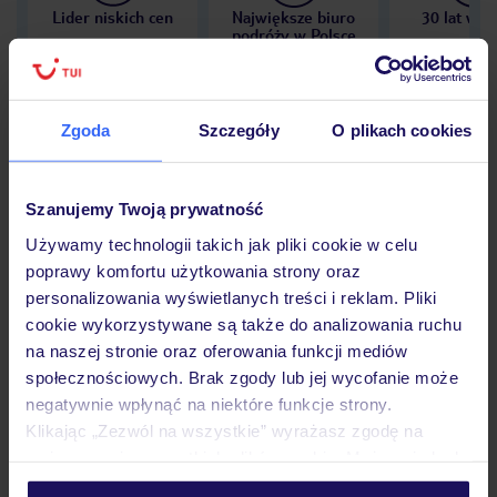
Lider niskich cen
Największe biuro
30 lat w P
podróży w Polsce
Zgoda
Szczegóły
O plikach cookies
Hotel
Szanujemy Twoją prywatność
Używamy technologii takich jak pliki cookie w celu
Opinie
poprawy komfortu użytkowania strony oraz
personalizowania wyświetlanych treści i reklam. Pliki
cookie wykorzystywane są także do analizowania ruchu
Pokoje
na naszej stronie oraz oferowania funkcji mediów
społecznościowych. Brak zgody lub jej wycofanie może
negatywnie wpłynąć na niektóre funkcje strony.
Wyżywienie
Klikając „Zezwól na wszystkie” wyrażasz zgodę na
umieszczenie wszystkich plików cookie. Możesz jednak
personalizować swój wybór wchodząc w zakładkę