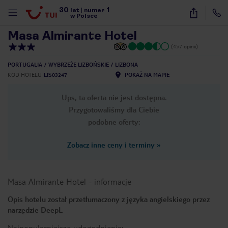
30
1
1
/
17
lat
|
numer
w Polsce
Masa Almirante Hotel
(457 opinii)
PORTUGALIA
WYBRZEŻE LIZBOŃSKIE
LIZBONA
KOD HOTELU
LIS03247
POKAŻ NA MAPIE
Ups, ta oferta nie jest dostępna.
Przygotowaliśmy dla Ciebie
podobne oferty:
Zobacz inne ceny i terminy
»
Masa Almirante Hotel
-
informacje
Opis hotelu został przetłumaczony z języka angielskiego przez
narzędzie DeepL
nute
Najpopularniejsze udogodnienia: