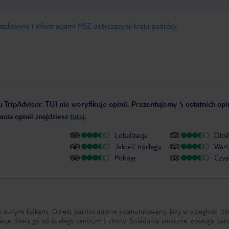
jazdowymi i informacjami MSZ dotyczącymi kraju podróży
.
 TripAdvisor. TUI nie weryfikuje opinii. Prezentujemy 5 ostatnich opi
nia opinii znajdziesz
tutaj
.
Lokalizacja
Obsł
Jakość noclegu
Wart
Pokoje
Czys
o dużymi łóżkami. Obiekt bardzo dobrze skomunikowany, leży w odległości 35
tacje dzielą go od ścisłego centrum Lizbony. Śniadania smaczne, obsługa bar