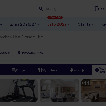
Pobi
Wpisz frazę, której szukasz
NOWOŚĆ
Zima 2026/27
Lato 2027
Oferta
Ki
ońskie
Masa Almirante Hotel
LIS03247
POKAŻ NA MAPIE
Ważn
Pokoje
Wyżywienie
Atrakcje
infor
+
11