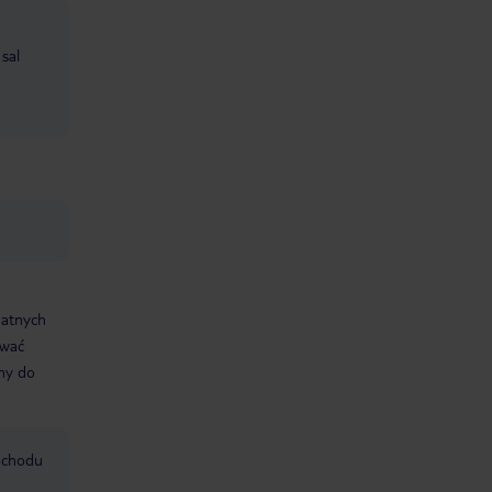
 sal
datnych
ować
śmy do
mochodu