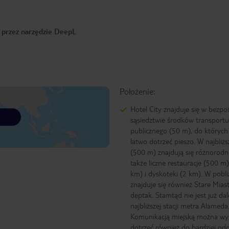
o przez narzędzie DeepL
Położenie:
Hotel City znajduje się w bezp
sąsiedztwie środków transportu
publicznego (50 m), do któryc
łatwo dotrzeć pieszo. W najbliżs
(500 m) znajdują się różnorodne
także liczne restauracje (500 m)
km) i dyskoteki (2 km). W pobli
znajduje się również Stare Miast
deptak. Stamtąd nie jest już da
najbliższej stacji metra Alameda
Komunikacją miejską można wy
dotrzeć również do bardziej od