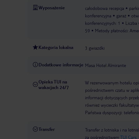
Wyposażenie
całodobowa recepcja
park
konferencyjna
garaż
otw
konferencyjnych: 1
Liczba 
59
Metody płatności: Amer
Kategoria lokalna
3 gwiazdki
Dodatkowe informacje
Masa Hotel Almirante
Opieka TUI na
W rezerwowanym hotelu opiek
wakacjach 24/7
pośrednictwem czatu w aplik
informacji dotyczących prze
również wycieczki fakultaty
Państwa dyspozycji: telefon
Transfer
Transfer z lotniska i na l
za pośrednictwem
TUI Cars.