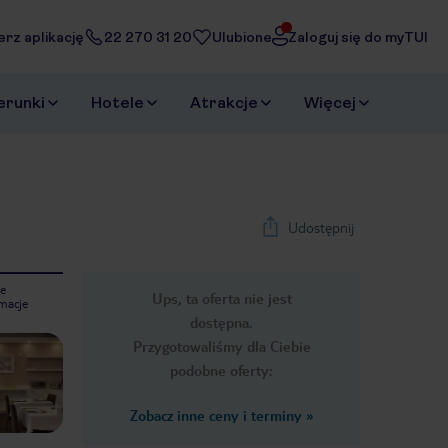
erz aplikację
22 270 31 20
Ulubione
Zaloguj się do myTUI
erunki
Hotele
Atrakcje
Więcej
Udostępnij
e
Ups, ta oferta nie jest
macje
1
/
17
dostępna.
Next slide
Przygotowaliśmy dla Ciebie
podobne oferty:
Zobacz inne ceny i terminy
»