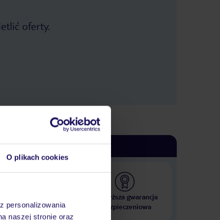
tlić oferty.
O plikach cookies
 000 hoteli w ponad 50
Najwyższa gwarancja
az personalizowania
krajach
ubezpieczeniowa
na naszej stronie oraz