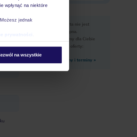
e wpłynąć na niektóre
. Możesz jednak
e
Ups, ta oferta nie jest
macje
dostępna.
ce prywatności
.
Przygotowaliśmy dla Ciebie
podobne oferty:
ezwól na wszystkie
Zobacz inne ceny i terminy
»
cia.
eku