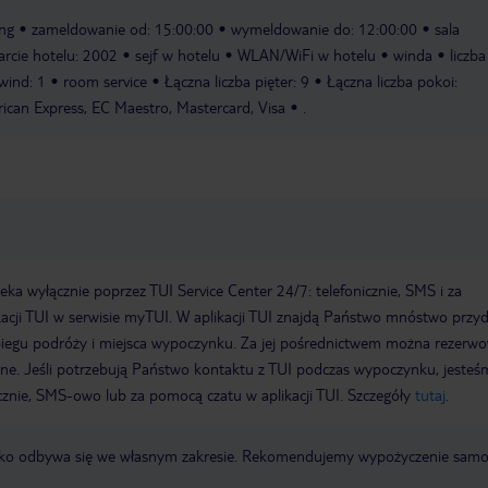
ing
zameldowanie od: 15:00:00
wymeldowanie do: 12:00:00
sala
arcie hotelu: 2002
sejf w hotelu
WLAN/WiFi w hotelu
winda
liczba
wind: 1
room service
Łączna liczba pięter: 9
Łączna liczba pokoi:
ican Express, EC Maestro, Mastercard, Visa
.
a wyłącznie poprzez TUI Service Center 24/7: telefonicznie, SMS i za
acji TUI w serwisie myTUI. W aplikacji TUI znajdą Państwo mnóstwo przy
biegu podróży i miejsca wypoczynku. Za jej pośrednictwem można rezerw
wne. Jeśli potrzebują Państwo kontaktu z TUI podczas wypoczynku, jeste
icznie, SMS-owo lub za pomocą czatu w aplikacji TUI. Szczegóły
tutaj
.
otnisko odbywa się we własnym zakresie. Rekomendujemy wypożyczenie sa