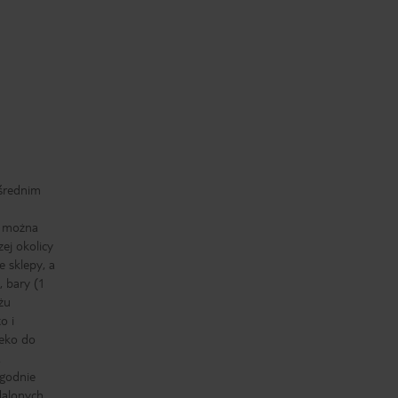
ośrednim
h można
zej okolicy
 sklepy, a
, bary (1
żu
o i
leko do
.
godnie
dalonych