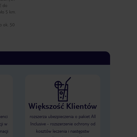
ć do
oło 5 km.
o ok. 50
Większość Klientów
ienci
rozszerza ubezpieczenia o pakiet All
ji w
Inclusive - rozszerzenie ochrony od
nacji
kosztów leczenia i następstw