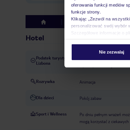
oferowania funkcji mediów s
funkcje strony.
Klikając „Zezwól na wszystk
Hotel
Opinie
top
personalizować swój wybór 
Szczegółowe informacje o pl
Hotel
Nie zezwalaj
Podatek turystyczny
Obowiązuje podatek turystyc
Lizbona
Opłata pobierana jest w rece
Rozrywka
Animacja
Dla dzieci
Pokój zabaw
Sport i Wellness
Po dniu pełnym wrażeń możn
mogą korzystać z ciekawyc