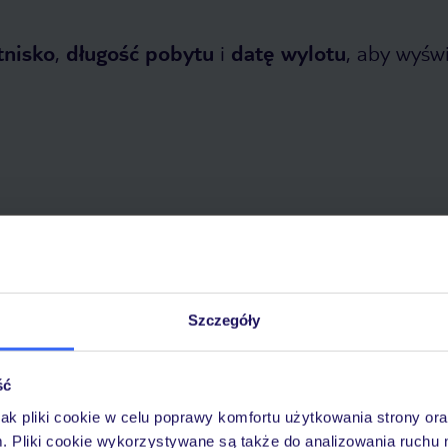
tnisko
,
długość pobytu
i
datę wylotu
, aby wyświe
tnia 2026
do
31 października 2026
Dlaczego warto wybrać TUI?
Szczegóły
ść
óży
Tylko u nas opieka na
10
30 lat w Polsce
jak pliki cookie w celu poprawy komfortu użytkowania strony or
wakacjach 24/7
m. Pliki cookie wykorzystywane są także do analizowania ruchu 