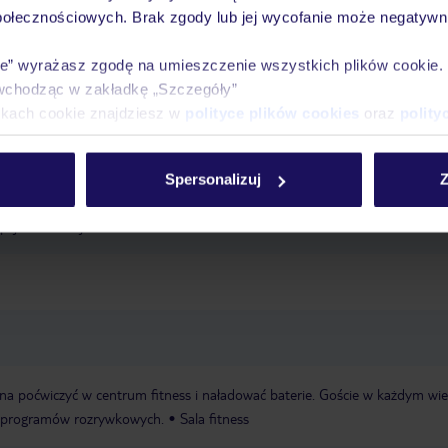
połecznościowych. Brak zgody lub jej wycofanie może negatywni
ie” wyrażasz zgodę na umieszczenie wszystkich plików cookie
Ważn
Pokoje
Wyżywienie
Atrakcje
infor
wchodząc w zakładkę „Szczegóły”
ikach cookie znajdziesz w
polityce plików cookies
oraz
polity
Spersonalizuj
Z
zny w wysokości ok. 4 EUR za dzień pobytu za osobę powyżej 13 roku ży
pcji hotelowej.
a poćwiczyć w centrum fitness i naładować baterie. Goście w każdym wi
h programów rozrywkowych.
Sala fitness