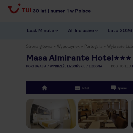
30
lat
|
numer
1
w Polsce
Last Minute
All Inclusive
Lato 2026
Strona główna
Wypoczynek
Portugalia
Wybrzeże Lizb
Masa Almirante Hotel
PORTUGALIA
WYBRZEŻE LIZBOŃSKIE
LIZBONA
KOD HOTELU
Hotel
Opinie
top
Previous slide