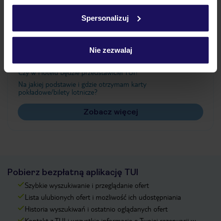
Ważne informacje
w
polityce plików cookies
oraz
polityce prywatności
.
Spersonalizuj
Często zadawane pytania
Nie zezwalaj
Jak zmienić uczestników/osobę zgłaszającą?
Czy w Hotelu będzie przedstawiciel TUI?
Na jakiej podstawie i gdzie otrzymam karty
pokładowe/bilety lotnicze?
Zobacz więcej
Pobierz bezpłatną aplikację TUI
Szybkie wyszukiwanie i przeglądanie ofert
Lista ulubionych ofert i możliwość ich udostępniania
Historia wyszukiwań i ostatnio oglądanych ofert
Kontakt z TUI i wszystkie informacje o Twojej rezerwacji w