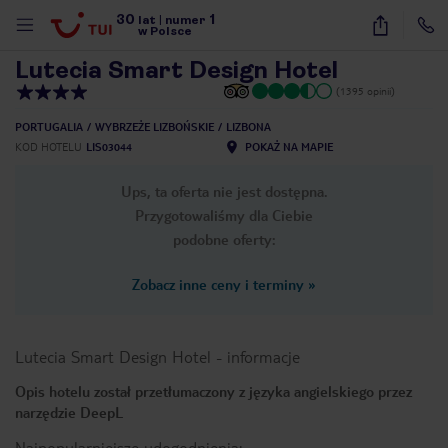
30
1
1
/
27
lat
|
numer
w Polsce
Lutecia Smart Design Hotel
(1395 opinii)
PORTUGALIA
WYBRZEŻE LIZBOŃSKIE
LIZBONA
KOD HOTELU
LIS03044
POKAŻ NA MAPIE
Ups, ta oferta nie jest dostępna.
Przygotowaliśmy dla Ciebie
podobne oferty:
Zobacz inne ceny i terminy
»
Lutecia Smart Design Hotel
-
informacje
Opis hotelu został przetłumaczony z języka angielskiego przez
narzędzie DeepL
nute
Najpopularniejsze udogodnienia: