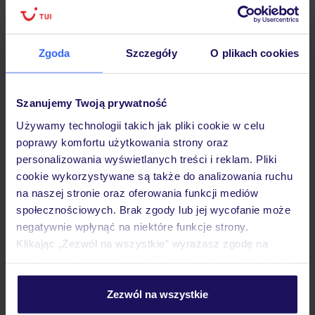
Zgoda
Szczegóły
O plikach cookies
Hotel
Szanujemy Twoją prywatność
Opinie
Używamy technologii takich jak pliki cookie w celu
poprawy komfortu użytkowania strony oraz
Pokoje
personalizowania wyświetlanych treści i reklam. Pliki
cookie wykorzystywane są także do analizowania ruchu
na naszej stronie oraz oferowania funkcji mediów
Wyżywienie
społecznościowych. Brak zgody lub jej wycofanie może
negatywnie wpłynąć na niektóre funkcje strony.
Klikając „Zezwól na wszystkie” wyrażasz zgodę na
umieszczenie wszystkich plików cookie. Możesz jednak
Atrakcje
personalizować swój wybór wchodząc w zakładkę
„Szczegóły”
Zezwól na wszystkie
Szczegółowe informacje o plikach cookie znajdziesz