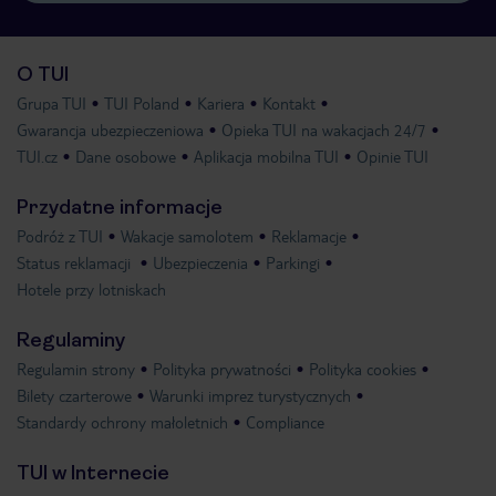
O TUI
Grupa TUI
TUI Poland
Kariera
Kontakt
Gwarancja ubezpieczeniowa
Opieka TUI na wakacjach 24/7
TUI.cz
Dane osobowe
Aplikacja mobilna TUI
Opinie TUI
Przydatne informacje
Podróż z TUI
Wakacje samolotem
Reklamacje
Status reklamacji
Ubezpieczenia
Parkingi
Hotele przy lotniskach
Regulaminy
Regulamin strony
Polityka prywatności
Polityka cookies
Bilety czarterowe
Warunki imprez turystycznych
Standardy ochrony małoletnich
Compliance
TUI w Internecie