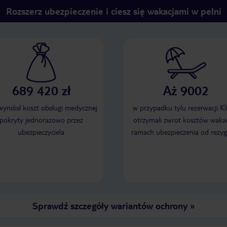
Rozszerz ubezpieczenie i ciesz się wakacjami w pełni
689 420 zł
Aż 9002
 wyniósł koszt obsługi medycznej
w przypadku tylu rezerwacji Kl
pokryty jednorazowo przez
otrzymali zwrot kosztów wakac
ubezpieczyciela
ramach ubezpieczenia od rezyg
Sprawdź szczegóły wariantów ochrony
»