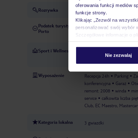
oferowania funkcji mediów s
Rozrywka
funkcje strony.
Klikając „Zezwól na wszystk
Podatek turystyczny
Obowiązuje podatek turystyc
personalizować swój wybór 
Porto
Opłata pobierana jest w rece
Szczegółowe informacje o pl
Sport i Wellness
Wanna z hydromasażem w stre
Nie zezwalaj
tenis, siłownia, spa i łaźnia t
Wyposażenie
Recepcja 24h
Parking
Za
konferencyjna
Garaż
Otw
remont: 2008
winda
min
service
całkowita liczba pię
Club, EC Maestro, Mastercar
Kategoria lokalna
3 gwiazdki