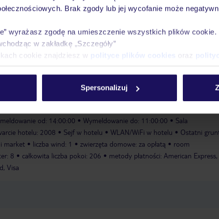
połecznościowych. Brak zgody lub jej wycofanie może negatywni
ie” wyrażasz zgodę na umieszczenie wszystkich plików cookie
zny w wysokości ok. 4 EUR za dzień pobytu za osobę powyżej 12 roku ży
wchodząc w zakładkę „Szczegóły”
pcji hotelowej.
ikach cookie znajdziesz w
polityce plików cookies
oraz
polity
fie kąpieli zapewnia przytulny relaks. Dostępne są rozmaite atrakcje, w
Spersonalizuj
Z
urecka.
sala fitness
kort tenisowy
wanna z hydromasażem
meldowanie od: 14:00:00
Wymeldowanie do: 11:00:00
Sala
arcie hotelu: 2008
Sejf w hotelu
WLAN/WiFi w hotelu
Ostatni gru
i market
liczba wind: 1
zwierzęta domowe: za opłatą
room
ter: 8
całkowita liczba pokoi: 206
metody płatności: American Express,
d, Visa