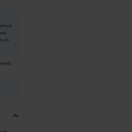
datnych
ować
śmy do
mochodu
ęzyku