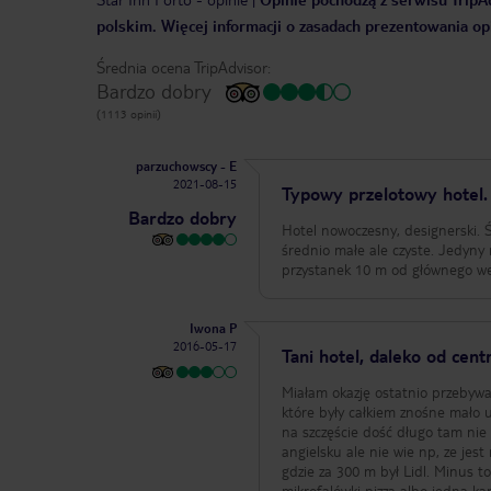
polskim. Więcej informacji o zasadach prezentowania opi
Średnia ocena TripAdvisor:
Bardzo dobry
(1113 opinii)
parzuchowscy - E
2021-08-15
Typowy przelotowy hotel.
Bardzo dobry
Hotel nowoczesny, designerski. Śn
średnio małe ale czyste. Jedyny
przystanek 10 m od głównego wej
Iwona P
2016-05-17
Tani hotel, daleko od cen
Miałam okazję ostatnio przebywa
które były całkiem znośne mało u
na szczęście dość długo tam nie
angielsku ale nie wie np, ze jes
gdzie za 300 m był Lidl. Minus t
mikrofalówki pizza albo jedna ka