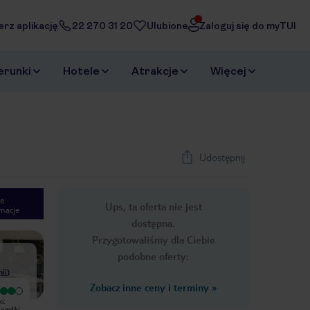
erz aplikację
22 270 31 20
Ulubione
Zaloguj się do myTUI
erunki
Hotele
Atrakcje
Więcej
Udostępnij
e
Ups, ta oferta nie jest
macje
1
/
26
dostępna.
Next slide
Przygotowaliśmy dla Ciebie
podobne oferty:
nii
)
Zobacz inne ceny i terminy
»
Bardzo dobry
Miałam okazję ostatnio przebywać w
i.
Hotel nowoczesny, designerski.
hotelu Inn Star w Porto. Ceny
galiki,
Śniadania bez dan na ciepło. Rogaliki,