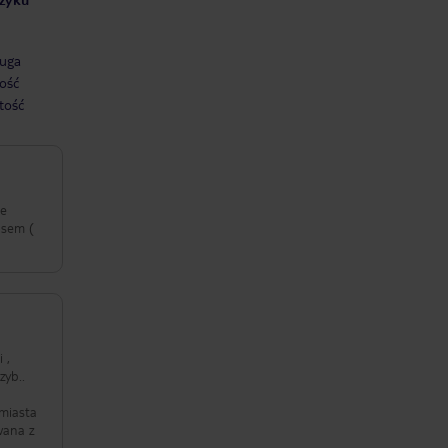
uga
ość
tość
je
usem (
 ,
zyb..
 miasta
wana z