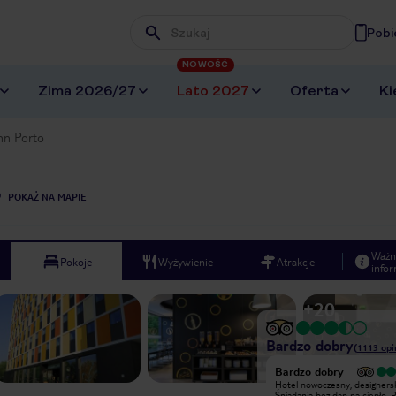
Pobi
Wpisz frazę, której szukasz
NOWOŚĆ
Zima 2026/27
Lato 2027
Oferta
Ki
Inn Porto
POKAŻ NA MAPIE
Ważn
Pokoje
Wyżywienie
Atrakcje
infor
+
20
Bardzo dobry
(
1113
opi
Bardzo dobry
Miałam okazję ostatnio przebywać w
Hotel nowoczesny, designersk
hotelu Inn Star w Porto. Ceny
Śniadania bez dan na ciepło. Ro