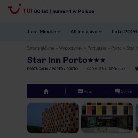
30
lat
|
numer
1
w Polsce
Last Minute
All Inclusive
Lato 2026
Strona główna
Wypoczynek
Portugalia
Porto
Star 
Star Inn Porto
PORTUGALIA
PORTO
PORTO
KOD HOTELU
OPO13027
Hotel
Opinie
top
Previous slide