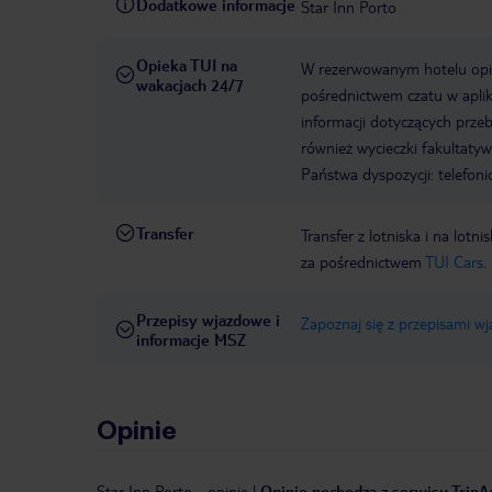
Dodatkowe informacje
Star Inn Porto
Opieka TUI na
W rezerwowanym hotelu opiek
wakacjach 24/7
pośrednictwem czatu w aplik
informacji dotyczących prze
również wycieczki fakultaty
Państwa dyspozycji: telefon
Transfer
Transfer z lotniska i na l
za pośrednictwem
TUI Cars
.
Przepisy wjazdowe i
Zapoznaj się z przepisami w
informacje MSZ
Opinie
Star Inn Porto
-
opinie
|
Opinie pochodzą z serwisu TripAd