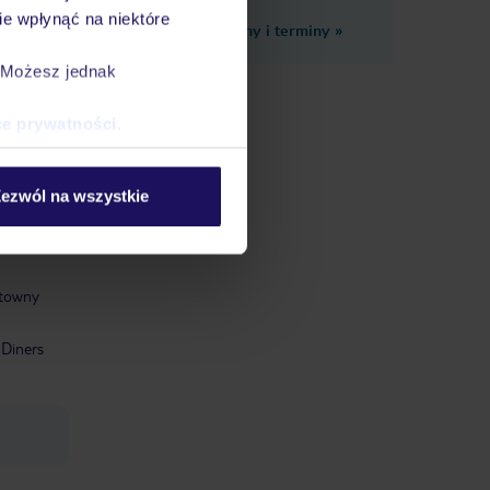
e wpłynąć na niektóre
Zobacz inne ceny i terminy
»
. Możesz jednak
cia.
ce prywatności
.
 tym
ezwól na wszystkie
ntowny
 Diners