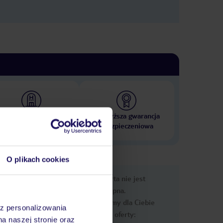
 000 hoteli w ponad 50
Najwyższa gwarancja
krajach
ubezpieczeniowa
O plikach cookies
e
Ups, ta oferta nie jest
macje
dostępna.
Przygotowaliśmy dla Ciebie
az personalizowania
podobne oferty:
na naszej stronie oraz