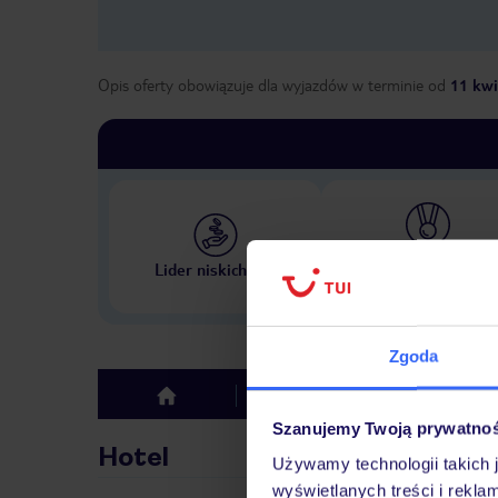
Opis oferty obowiązuje dla wyjazdów w terminie
od
11 kwi
Największe biuro podr
Lider niskich cen
w Polsce
Zgoda
Hotel
Opinie
top
Szanujemy Twoją prywatno
Hotel
Używamy technologii takich 
wyświetlanych treści i rekla