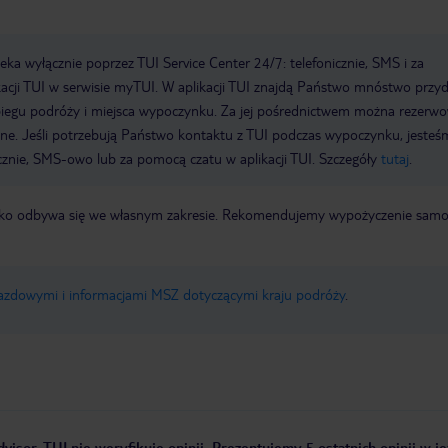
a wyłącznie poprzez TUI Service Center 24/7: telefonicznie, SMS i za
acji TUI w serwisie myTUI. W aplikacji TUI znajdą Państwo mnóstwo przy
biegu podróży i miejsca wypoczynku. Za jej pośrednictwem można rezerw
wne. Jeśli potrzebują Państwo kontaktu z TUI podczas wypoczynku, jeste
icznie, SMS-owo lub za pomocą czatu w aplikacji TUI. Szczegóły
tutaj
.
otnisko odbywa się we własnym zakresie. Rekomendujemy wypożyczenie sa
jazdowymi i informacjami MSZ dotyczącymi kraju podróży
.
visor. TUI nie weryfikuje opinii. Prezentujemy 5 ostatnich opinii w j