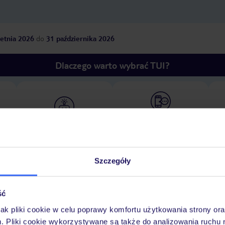
etnia 2026
do
31 października 2026
Dlaczego warto wybrać TUI?
óży
Tylko u nas opieka na
10
30 lat w Polsce
wakacjach 24/7
Szczegóły
Ważn
Pokoje
Wyżywienie
Atrakcje
infor
ść
jak pliki cookie w celu poprawy komfortu użytkowania strony or
m. Pliki cookie wykorzystywane są także do analizowania ruchu 