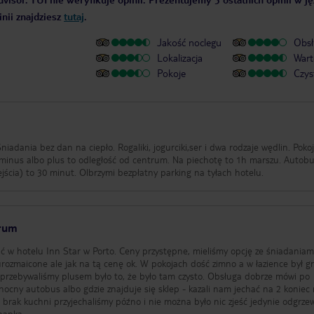
nii znajdziesz
tutaj
.
Jakość noclegu
Obsł
Lokalizacja
Wart
Pokoje
Czys
iadania bez dan na ciepło. Rogaliki, jogurciki,ser i dwa rodzaje wędlin. Poko
 minus albo plus to odległość od centrum. Na piechotę to 1h marszu. Autob
ścia) to 30 minut. Olbrzymi bezpłatny parking na tyłach hotelu.
trum
ć w hotelu Inn Star w Porto. Ceny przystępne, mieliśmy opcję ze śniadaniami
rozmaicone ale jak na tą cenę ok. W pokojach dość zimno a w łazience był gr
 przebywaliśmy plusem było to, że było tam czysto. Obsługa dobrze mówi po
t nocny autobus albo gdzie znajduje się sklep - kazali nam jechać na 2 koniec
o brak kuchni przyjechaliśmy późno i nie można było nic zjeść jedynie odgrze
napka..