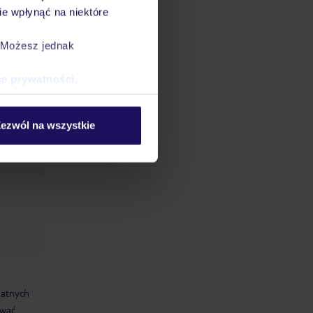
e wpłynąć na niektóre
. Możesz jednak
. Ofertę
ce prywatności
.
sala
ezwól na wszystkie
a liczba
datnych
ować