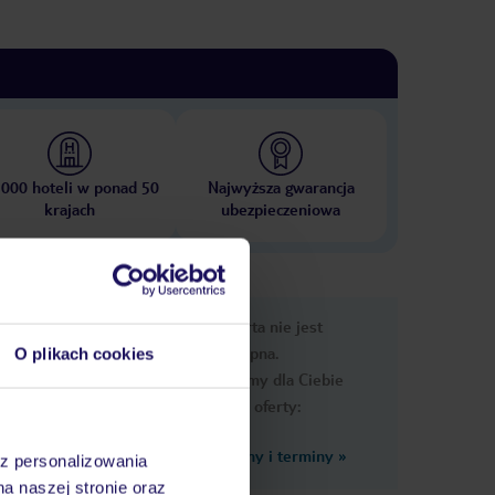
 000 hoteli w ponad 50
Najwyższa gwarancja
krajach
ubezpieczeniowa
e
Ups, ta oferta nie jest
macje
dostępna.
O plikach cookies
Przygotowaliśmy dla Ciebie
podobne oferty:
Zobacz inne ceny i terminy
»
az personalizowania
cia.
na naszej stronie oraz