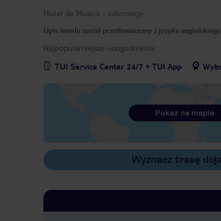
Hotel da Musica
-
informacje
Opis hotelu został przetłumaczony z języka angielskieg
Najpopularniejsze udogodnienia:
TUI Service Center 24/7 + TUI App
Wybó
Pokaż na mapie
Wyznacz trasę doj