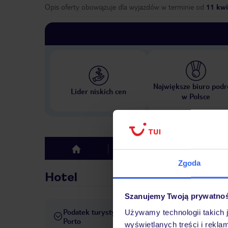
Opis oferty obowiązuje dla wyjazdów w terminie
od
11 kwi
Największe biuro podr
Lider niskich cen
w Polsce
Hotel
Opinie
top
Zgoda
Hotel
Szanujemy Twoją prywatno
Podatek turystyczny
Używamy technologii takich 
Obowiązuje podatek turystyc
Porto
wyświetlanych treści i rekla
Opłata pobierana jest w rece