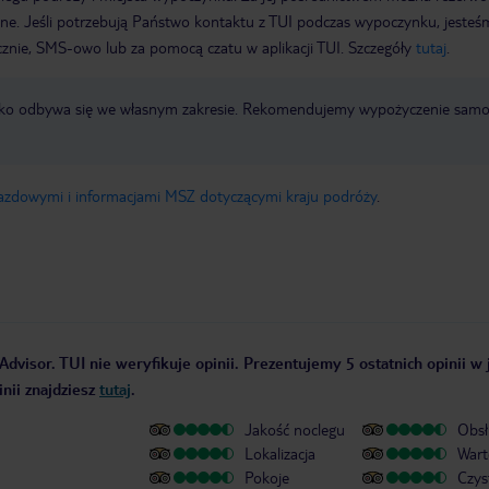
wne. Jeśli potrzebują Państwo kontaktu z TUI podczas wypoczynku, jeste
icznie, SMS-owo lub za pomocą czatu w aplikacji TUI. Szczegóły
tutaj
.
otnisko odbywa się we własnym zakresie. Rekomendujemy wypożyczenie sa
jazdowymi i informacjami MSZ dotyczącymi kraju podróży
.
Advisor. TUI nie weryfikuje opinii. Prezentujemy 5 ostatnich opinii w
nii znajdziesz
tutaj
.
Jakość noclegu
Obsł
Lokalizacja
Wart
Pokoje
Czys