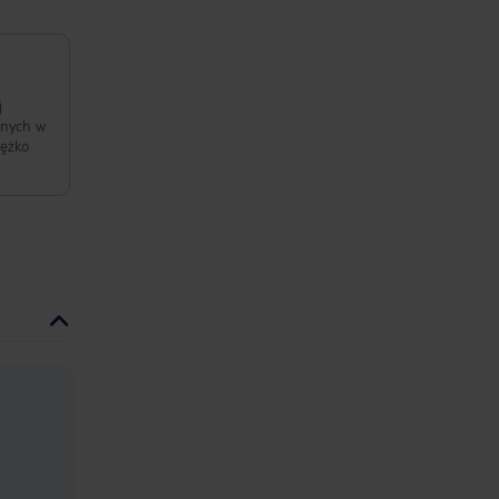
j
anych w
iężko