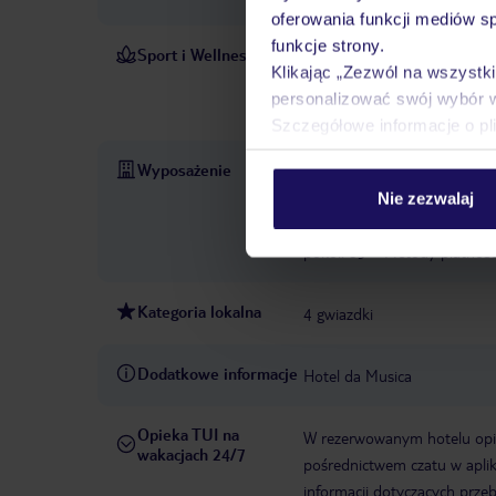
oferowania funkcji mediów s
funkcje strony.
Sport i Wellness
Aby spędzić czas wolny w el
Klikając „Zezwól na wszystk
rozrywkowej. Hotel oferuje r
personalizować swój wybór 
uzupełnia program rozrywko
Szczegółowe informacje o pl
Wyposażenie
całodobowa recepcja
parki
konferencyjna
garaż
otw
Nie zezwalaj
market
liczba sal konferen
pokoi: 85
Metody płatności
Kategoria lokalna
4 gwiazdki
Dodatkowe informacje
Hotel da Musica
Opieka TUI na
W rezerwowanym hotelu opiek
wakacjach 24/7
pośrednictwem czatu w aplik
informacji dotyczących prze