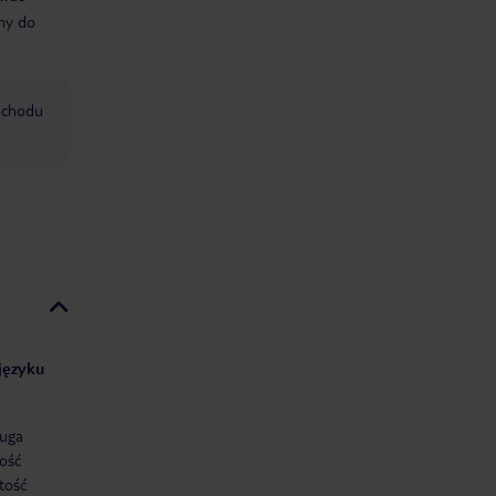
śmy do
mochodu
 języku
uga
ość
tość