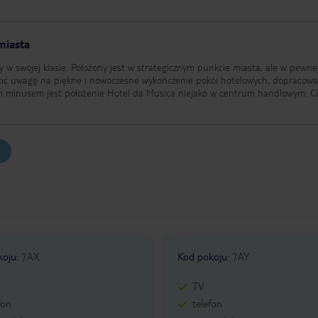
miasta
 w swojej klasie. Położony jest w strategicznym punkcie miasta, ale w pewne
ócić uwagę na piękne i nowoczesne wykończenie pokoi hotelowych, dopracow
m minusem jest położenie Hotel da Musica niejako w centrum handlowym. C
koju
:
7AX
Kod pokoju
:
7AY
TV
fon
telefon