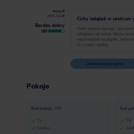
Anna B
2015-10-08
Cichy zakątek w centrum 
Bardzo dobry
Hotel spełnia wymogi i standardy
odległości od morza. Warto zwr
najmniejszym szczególe. Jedyny
tu o ciszę i spokój.
Zobacz więcej opinii
Pokoje
Kod pokoju
:
7AV
Kod po
TV
TV
telefon
tele