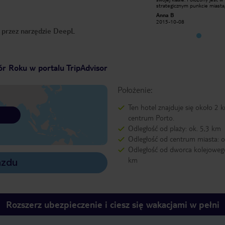
strategicznym punkcie miasta, ale w
strategicznym punkcie miasta,
pewnej odległości od morza. Warto
pewnej odległości od morza. 
Anna B
Anna B
zwrócić uwagę na piękne i
zwrócić uwagę na piękne i
2015-10-08
2015-10-08
nowoczesne wykończenie pokoi
nowoczesne wykończenie pok
o przez narzędzie DeepL
hotelowych, dopracowanych w
hotelowych, dopracowanych 
najmniejszym szczególe. Jedynym
najmniejszym szczególe. Jed
minusem jest położenie Hotel da
minusem jest położenie Hote
Musica niejako w centrum
Musica niejako w centrum
handlowym. Ciężko tu o ciszę i
handlowym. Ciężko tu o ciszę 
spokój.
spokój.
r Roku w portalu TripAdvisor
Położenie:
Ten hotel znajduje się około 2 
centrum Porto.
Odległość od plaży: ok. 5,3 km
Odległość od centrum miasta: o
Odległość od dworca kolejowego
km
azdu
Rozszerz ubezpieczenie i ciesz się wakacjami w pełni