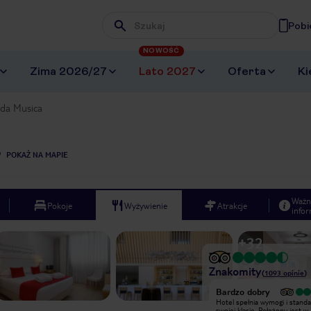
Pobi
Wpisz frazę, której szukasz
NOWOŚĆ
Zima 2026/27
Lato 2027
Oferta
Ki
 da Musica
POKAŻ NA MAPIE
Ważn
Pokoje
Wyżywienie
Atrakcje
infor
+
32
Znakomity
(
1093
opinie
)
Bardzo dobry
Bardzo dobry
Hotel spełnia wymogi i standardy w
Hotel spełnia wymogi i stand
swojej klasie. Położony jest w
swojej klasie. Położony jest w