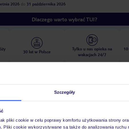
etnia 2026
do
31 października 2026
Dlaczego warto wybrać TUI?
óży
Tylko u nas opieka na
10
30 lat w Polsce
wakacjach 24/7
Ważn
Pokoje
Wyżywienie
Atrakcje
infor
Szczegóły
ść
jak pliki cookie w celu poprawy komfortu użytkowania strony or
zny w wysokości ok. 4 EUR za dzień pobytu za osobę powyżej 12 roku ży
m. Pliki cookie wykorzystywane są także do analizowania ruchu 
pcji hotelowej.