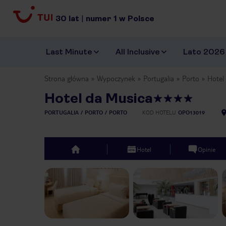
30
lat
|
numer
1
w Polsce
Last Minute
All Inclusive
Lato 2026
Strona główna
Wypoczynek
Portugalia
Porto
Hotel
Hotel da Musica
PORTUGALIA
PORTO
PORTO
KOD HOTELU
OPO13019
Hotel
Opinie
top
Previous slide