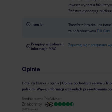
również wycieczki fakultaty
Państwa dyspozycji: telefon
Transfer
Transfer z lotniska i na l
za pośrednictwem
TUI Cars
.
Przepisy wjazdowe i
Zapoznaj się z przepisami w
informacje MSZ
Opinie
Hotel da Musica
-
opinie
|
Opinie pochodzą z serwisu Trip
polskim. Więcej informacji o zasadach prezentowania opi
Średnia ocena TripAdvisor:
Znakomity
(1093 opinie)