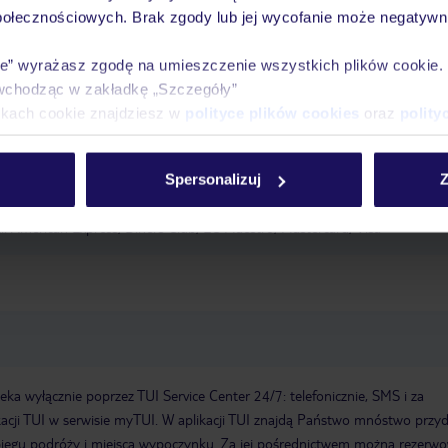
połecznościowych. Brak zgody lub jej wycofanie może negatywni
astyczny sposób, Goście mogą skorzystać z hotelowej oferty sportowej i
ie” wyrażasz zgodę na umieszczenie wszystkich plików cookie
ozmaite atrakcje, w tym jazdę na rowerze/rowerach górskich, siłownię i spa
wchodząc w zakładkę „Szczegóły”
wy i muzyka na żywo.
Wypożyczalnia rowerów
Sala fitness
ikach cookie znajdziesz w
polityce plików cookies
oraz
polity
ng: za opłatą
zameldowanie od: 14:00:00
wymeldowanie do: 12:00:00
arcie hotelu: 2013
sejf w hotelu
WLAN/WiFi w hotelu
winda
mini
Spersonalizuj
Z
cyjnych: 1
Liczba wind: 1
room service
Łączna liczba pięter: 4
Łączn
: American Express, Diners Club, EC Maestro, Mastercard, Visa
a wyłącznie poprzez TUI Service Center 24/7: telefonicznie, SMS i za
acji TUI w serwisie myTUI. W aplikacji TUI znajdą Państwo mnóstwo przy
biegu podróży i miejsca wypoczynku. Za jej pośrednictwem można rezerw