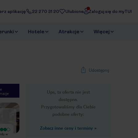
erz aplikację
22 270 31 20
Ulubione
Zaloguj się do myTUI
erunki
Hotele
Atrakcje
Więcej
Udostępnij
e
Ups, ta oferta nie jest
macje
1
/
38
dostępna.
Next slide
Przygotowaliśmy dla Ciebie
podobne oferty:
Zobacz inne ceny i terminy
»
Bardzo dobry
ardy w
Hotel spełnia wymogi i standardy w
swojej klasie. Położony jest w