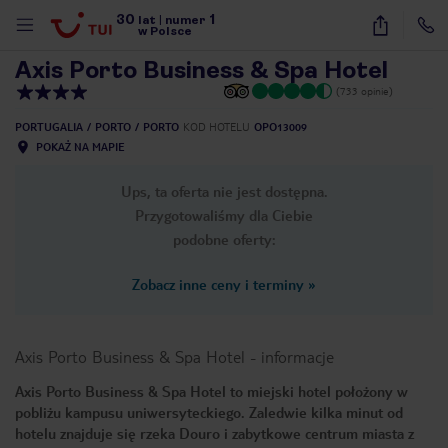
30
1
1
/
38
lat
|
numer
w Polsce
Axis Porto Business & Spa Hotel
(733 opinie)
PORTUGALIA
PORTO
PORTO
KOD HOTELU
OPO13009
POKAŻ NA MAPIE
Ups, ta oferta nie jest dostępna.
Przygotowaliśmy dla Ciebie
podobne oferty:
Zobacz inne ceny i terminy
»
Axis Porto Business & Spa Hotel
-
informacje
Axis Porto Business & Spa Hotel to miejski hotel położony w
pobliżu kampusu uniwersyteckiego. Zaledwie kilka minut od
nute
hotelu znajduje się rzeka Douro i zabytkowe centrum miasta z