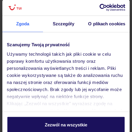
Lider niskich cen
Największe biuro
30 lat w P
podróży w Polsce
Zgoda
Szczegóły
O plikach cookies
Szanujemy Twoją prywatność
Hotel
Używamy technologii takich jak pliki cookie w celu
poprawy komfortu użytkowania strony oraz
personalizowania wyświetlanych treści i reklam. Pliki
Pokoje
cookie wykorzystywane są także do analizowania ruchu
na naszej stronie oraz oferowania funkcji mediów
społecznościowych. Brak zgody lub jej wycofanie może
Wyżywienie
negatywnie wpłynąć na niektóre funkcje strony.
Klikając „Zezwól na wszystkie” wyrażasz zgodę na
umieszczenie wszystkich plików cookie. Możesz jednak
Atrakcje
personalizować swój wybór wchodząc w zakładkę
„Szczegóły”
Zezwól na wszystkie
Szczegółowe informacje o plikach cookie znajdziesz