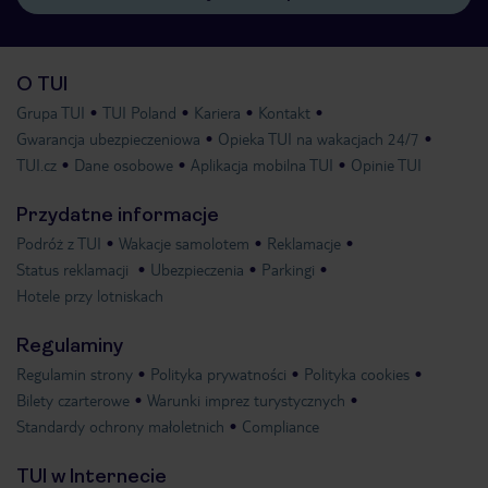
O TUI
Grupa TUI
TUI Poland
Kariera
Kontakt
Gwarancja ubezpieczeniowa
Opieka TUI na wakacjach 24/7
TUI.cz
Dane osobowe
Aplikacja mobilna TUI
Opinie TUI
Przydatne informacje
Podróż z TUI
Wakacje samolotem
Reklamacje
Status reklamacji
Ubezpieczenia
Parkingi
Hotele przy lotniskach
Regulaminy
Regulamin strony
Polityka prywatności
Polityka cookies
Bilety czarterowe
Warunki imprez turystycznych
Standardy ochrony małoletnich
Compliance
TUI w Internecie