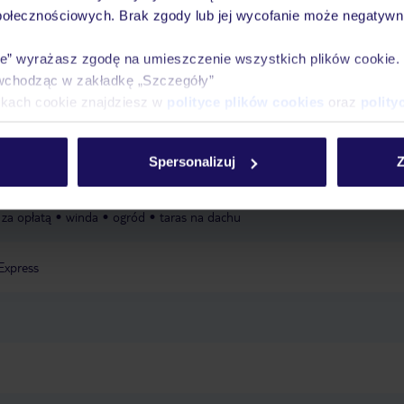
połecznościowych. Brak zgody lub jej wycofanie może negatywni
dzieci
wysokie krzesełka dla dzieci
ie” wyrażasz zgodę na umieszczenie wszystkich plików cookie
wchodząc w zakładkę „Szczegóły”
ny, wydzielona część basenu dla dzieci, na tarasie na dachu, leżaki
ikach cookie znajdziesz w
polityce plików cookies
oraz
polity
Spersonalizuj
Z
Wi-Fi: w cenie
parking: w zależności od dostępności, niestrzeżony, za op
 za opłatą
winda
ogród
taras na dachu
Express