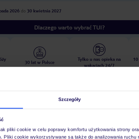
opada 2026
do
30 kwietnia 2027
Dlaczego warto wybrać TUI?
óży
Tylko u nas opieka na
10
30 lat w Polsce
wakacjach 24/7
Pokoje
Wyżywienie
Atrakcje
Ważne i
Szczegóły
ść
jak pliki cookie w celu poprawy komfortu użytkowania strony or
aży Playa del Carmen Beach
piaszczysta
hotel oddzielony od plaży ulicą
m. Pliki cookie wykorzystywane są także do analizowania ruchu 