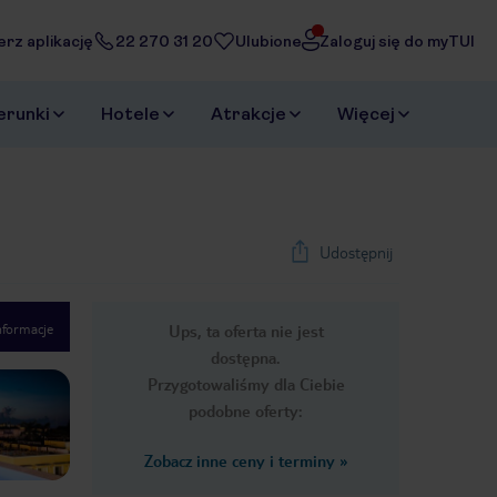
erz aplikację
22 270 31 20
Ulubione
Zaloguj się do myTUI
erunki
Hotele
Atrakcje
Więcej
Udostępnij
nformacje
Ups, ta oferta nie jest
1
/
32
dostępna.
Next slide
Przygotowaliśmy dla Ciebie
podobne oferty:
Zobacz inne ceny i terminy
»