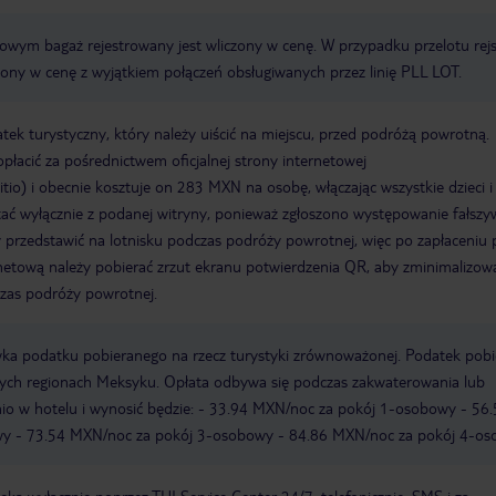
erowym bagaż rejestrowany jest wliczony w cenę. W przypadku przelotu re
czony w cenę z wyjątkiem połączeń obsługiwanych przez linię PLL LOT.
k turystyczny, który należy uiścić na miejscu, przed podróżą powrotną.
płacić za pośrednictwem oficjalnej strony internetowej
sitio) i obecnie kosztuje on 283 MXN na osobę, włączając wszystkie dzieci i
ać wyłącznie z podanej witryny, ponieważ zgłoszono występowanie fałsz
 przedstawić na lotnisku podczas podróży powrotnej, więc po zapłaceniu
netową należy pobierać zrzut ekranu potwierdzenia QR, aby zminimalizow
zas podróży powrotnej.
awka podatku pobieranego na rzecz turystyki zrównoważonej. Podatek pob
ych regionach Meksyku. Opłata odbywa się podczas zakwaterowania lub
o w hotelu i wynosić będzie: - 33.94 MXN/noc za pokój 1-osobowy - 56.
y - 73.54 MXN/noc za pokój 3-osobowy - 84.86 MXN/noc za pokój 4-os