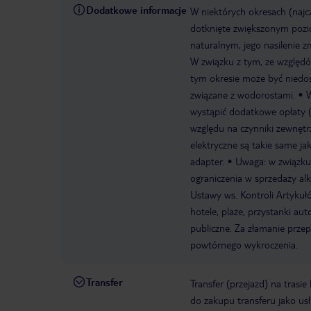
Dodatkowe informacje
W niektórych okresach (najc
dotknięte zwiększonym pozi
naturalnym, jego nasilenie 
W związku z tym, ze względó
tym okresie może być niedos
związane z wodorostami.
W
wystąpić dodatkowe opłaty (n
względu na czynniki zewnęt
elektryczne są takie same j
adapter.
Uwaga: w związku
ograniczenia w sprzedaży al
Ustawy ws. Kontroli Artykułó
hotele, plaże, przystanki a
publiczne. Za złamanie prze
powtórnego wykroczenia.
Transfer
Transfer (przejazd) na trasi
do zakupu transferu jako us