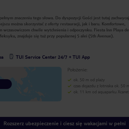
ełnym znaczeniu tego słowa. Do dyspozycji Gości jest tutaj zachwyca
jscu można skorzystać z oferty restauracji, jak i baru. Komfortowe,
m wczasowiczom chwile wytchnienia i odpoczynku. Fiesta Inn Playa d
syku, znajduje się tuż przy popularnej 5 alei (5th Avenue).
pa
TUI Service Center 24/7 + TUI App
Położenie:
ok. 50 m od plaży
czas dojazdu z lotniska ok. 50 
ok. 11 km od aquaparku Xcaret
Rozszerz ubezpieczenie i ciesz się wakacjami w pełni