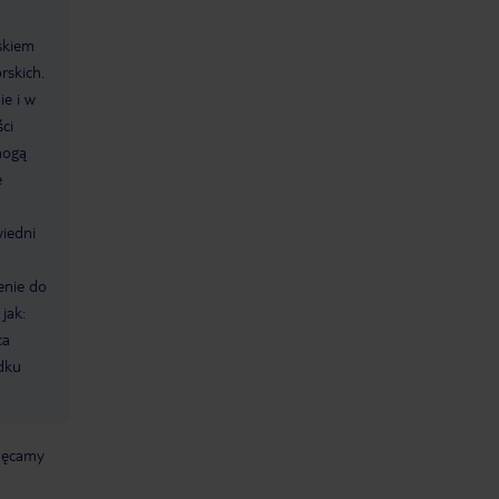
skiem
rskich.
ie i w
ci
mogą
e
iedni
enie do
jak:
ca
dku
chęcamy