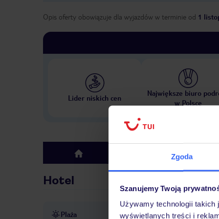
Opis oferty obowiązuje dla wyjazdów w terminie
od
1 list
Największe biuro podr
Lider niskich cen
w Polsce
Hotel
top
Zgoda
Hotel
Szanujemy Twoją prywatno
Używamy technologii takich 
Plaża
ok. 50 m od piaszczystej pl
wyświetlanych treści i rekla