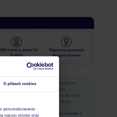
 000 hoteli w ponad 50
Najwyższa gwarancja
krajach
ubezpieczeniowa
nformacje
Ups, ta oferta nie jest
O plikach cookies
dostępna.
Przygotowaliśmy dla Ciebie
podobne oferty:
az personalizowania
Zobacz inne ceny i terminy
»
na naszej stronie oraz