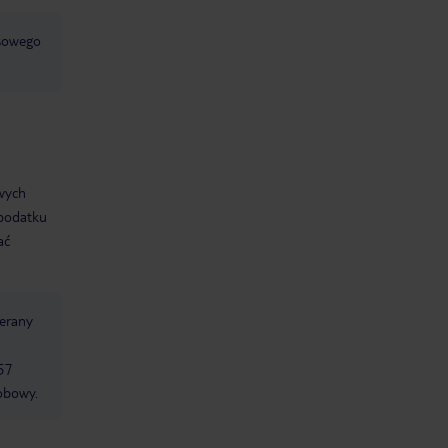
jsowego
ywych
 podatku
ać
ierany
57
obowy.