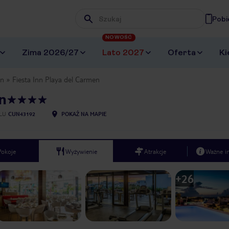
Pobi
Wpisz frazę, której szukasz
NOWOŚĆ
Zima 2026/27
Lato 2027
Oferta
Ki
an
Fiesta Inn Playa del Carmen
n
LU
CUN43192
POKAŻ NA MAPIE
Pokoje
Wyżywienie
Atrakcje
Ważne i
+
26