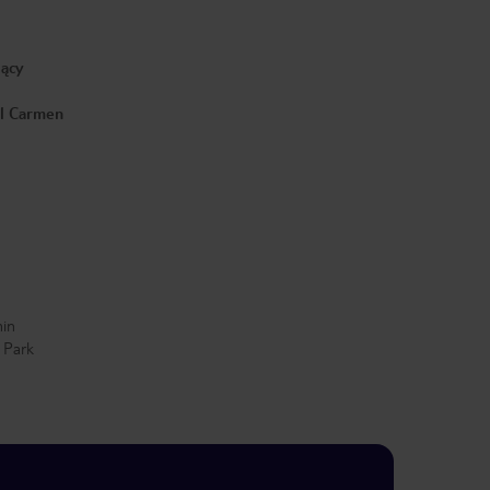
jący
el Carmen
min
 Park