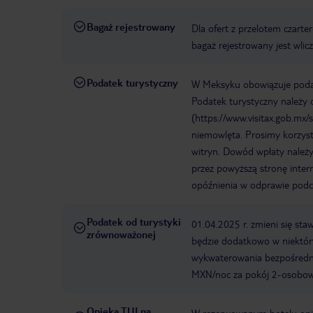
Bagaż rejestrowany
Dla ofert z przelotem czart
bagaż rejestrowany jest wli
Podatek turystyczny
W Meksyku obowiązuje podate
Podatek turystyczny należy o
(https://www.visitax.gob.mx/
niemowlęta. Prosimy korzyst
witryn. Dowód wpłaty należy
przez powyższą stronę inter
opóźnienia w odprawie podc
Podatek od turystyki
01.04.2025 r. zmieni się st
zrównoważonej
będzie dodatkowo w niektór
wykwaterowania bezpośredni
MXN/noc za pokój 2-osobow
Opieka TUI na