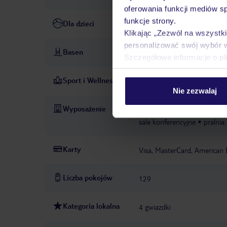
oferowania funkcji mediów s
funkcje strony.
Dla dzieci
wydzielona część basenu dla 
Klikając „Zezwól na wszystk
personalizować swój wybór 
Basen
basen: zewnętrzny, podgrzewa
Szczegółowe informacje o pl
Sport i Wellness
siłownia
PŁATNE
Nie zezwalaj
Wyposażenie
recepcja
usługi konsjerża
sale konferencyjne
pralnia:
Karty
Visa, MasterCard, American 
Liczba pokojów
129
Kategoria lokalna
4 gwiazdki