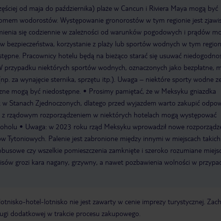
zęściej od maja do października) plaże w Cancun i Riviera Maya mogą być
omem wodorostów. Występowanie gronorostów w tym regionie jest zjawi
zmienia się codziennie w zależności od warunków pogodowych i prądów mo
w bezpieczeństwa, korzystanie z plaży lub sportów wodnych w tym region
tępne. Pracownicy hotelu będą na bieżąco starać się usuwać niedogodnoś
 przypadku niektórych sportów wodnych, oznaczonych jako bezpłatne, 
p. za wynajęcie sternika, sprzętu itp.). Uwaga – niektóre sporty wodne z
rzne mogą być niedostępne.
Prosimy pamiętać, że w Meksyku gniazdka
ak w Stanach Zjednoczonych, dlatego przed wyjazdem warto zakupić odpow
 z rządowym rozporządzeniem w niektórych hotelach mogą występować
koholu
Uwaga: w 2023 roku rząd Meksyku wprowadził nowe rozporządz
w Tytoniowych. Palenie jest zabronione między innymi w miejscach takich 
utobusowe czy wszelkie pomieszczenia zamknięte i szeroko rozumiane miejs
pisów grozi kara nagany, grzywny, a nawet pozbawienia wolności w przypa
e lotnisko-hotel-lotnisko nie jest zawarty w cenie imprezy turystycznej. Za
ługi dodatkowej w trakcie procesu zakupowego.