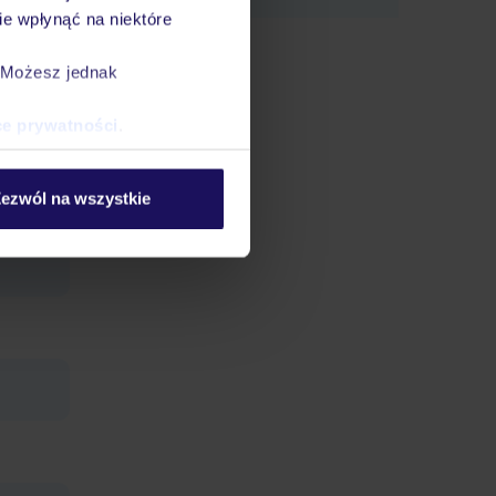
e wpłynąć na niektóre
. Możesz jednak
ce prywatności
.
ezwól na wszystkie
łatą
3