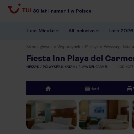
30
lat
|
numer
1
w Polsce
Last Minute
All Inclusive
Lato 2026
Strona główna
Wypoczynek
Meksyk
Półwysep Jukat
Fiesta Inn Playa del Carme
MEKSYK
PÓŁWYSEP JUKATAN
PLAYA DEL CARMEN
KOD HOTE
Hotel
top
Previous slide