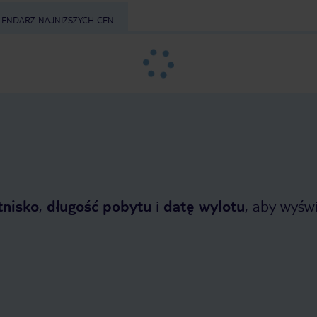
LENDARZ NAJNIŻSZYCH CEN
tnisko
,
długość pobytu
i
datę wylotu
, aby wyświe