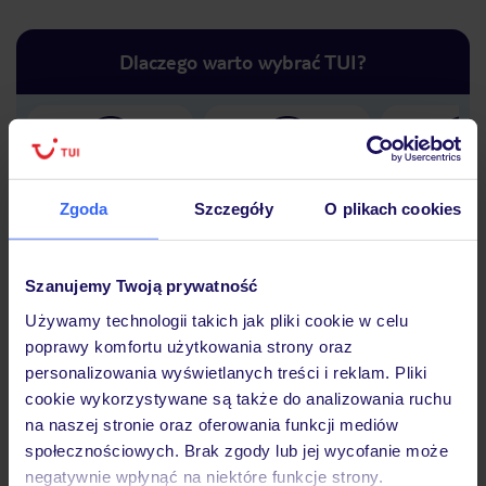
Dlaczego warto wybrać TUI?
Lider niskich cen
Największe biuro
30 lat w P
podróży w Polsce
Zgoda
Szczegóły
O plikach cookies
Szanujemy Twoją prywatność
Używamy technologii takich jak pliki cookie w celu
Hotel
poprawy komfortu użytkowania strony oraz
personalizowania wyświetlanych treści i reklam. Pliki
cookie wykorzystywane są także do analizowania ruchu
Opinie
na naszej stronie oraz oferowania funkcji mediów
społecznościowych. Brak zgody lub jej wycofanie może
negatywnie wpłynąć na niektóre funkcje strony.