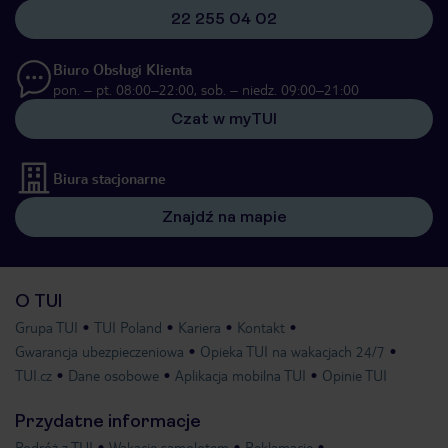
22 255 04 02
Biuro Obsługi Klienta
pon. – pt. 08:00–22:00, sob. – niedz. 09:00–21:00
Czat w myTUI
Biura stacjonarne
Znajdź na mapie
O TUI
Grupa TUI
TUI Poland
Kariera
Kontakt
Gwarancja ubezpieczeniowa
Opieka TUI na wakacjach 24/7
TUI.cz
Dane osobowe
Aplikacja mobilna TUI
Opinie TUI
Przydatne informacje
Podróż z TUI
Wakacje samolotem
Reklamacje