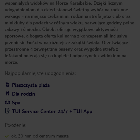
wspaniałych widoków na Morze Karaibskie. Dzięki licznym
udogodnieniom dla dzieci stanowi świetny wybór na rodzinne
wakacje - na miejscu czeka m.in. rodzinna strefa jetix club oraz
minikluby dla pociech w różnym wieku, serwujące godziny pełne
zabawy i śmiechu. Obiekt oferuje wyjątkowe aktywności
sportowe, a bogata oferta kulinarna z konceptem all inclusive
przeniesie Gości w najróżniejsze zakątki świata. Orzeźwiające i
przestronne 4 zewnętrzne baseny oraz wygodna strefa z
leżakami polecają się na kąpiele i odpoczynek z widokiem na
morze.
Najpopularniejsze udogodnienia:
Piaszczysta plaża
Dla rodzin
Spa
TUI Service Center 24/7 + TUI App
Położenie:
ok. 30 min od centrum miasta