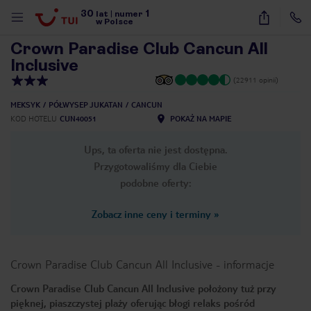
30
1
1
/
20
lat
|
numer
w Polsce
Crown Paradise Club Cancun All
Inclusive
(22911 opinii)
MEKSYK
PÓŁWYSEP JUKATAN
CANCUN
KOD HOTELU
CUN40051
POKAŻ NA MAPIE
Ups, ta oferta nie jest dostępna.
Przygotowaliśmy dla Ciebie
podobne oferty:
Zobacz inne ceny i terminy
»
Crown Paradise Club Cancun All Inclusive
-
informacje
Crown Paradise Club Cancun All Inclusive położony tuż przy
nute
pięknej, piaszczystej plaży oferując błogi relaks pośród