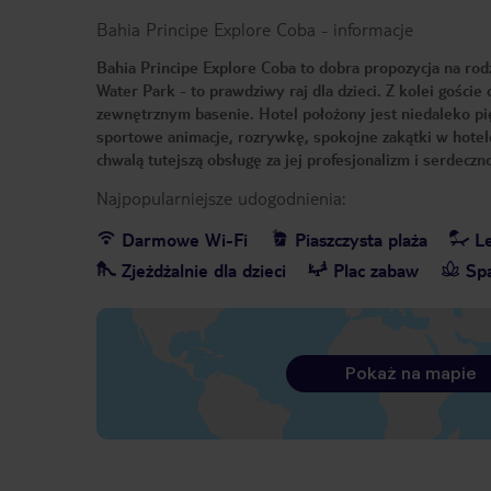
Bahia Principe Explore Coba
-
informacje
Bahia Principe Explore Coba to dobra propozycja na rod
Water Park - to prawdziwy raj dla dzieci. Z kolei gośc
zewnętrznym basenie. Hotel położony jest niedaleko pięk
sportowe animacje, rozrywkę, spokojne zakątki w hotel
chwalą tutejszą obsługę za jej profesjonalizm i serdeczn
Najpopularniejsze udogodnienia:
Darmowe Wi-Fi
Piaszczysta plaża
Le
Zjeżdżalnie dla dzieci
Plac zabaw
Sp
Pokaż na mapie