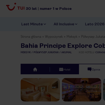
30
lat
|
numer
1
w Polsce
Last Minute
All Inclusive
Lato 2026
Strona główna
Wypoczynek
Meksyk
Półwysep Jukat
Bahia Principe Explore Co
MEKSYK
PÓŁWYSEP JUKATAN
AKUMAL
KOD HOTELU
CUN450
Hotel
Opinie
top
Previous slide