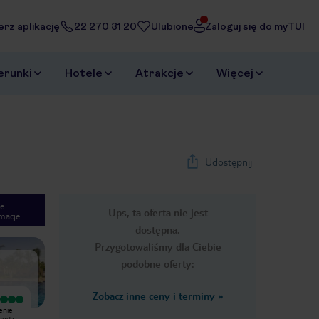
erz aplikację
22 270 31 20
Ulubione
Zaloguj się do myTUI
erunki
Hotele
Atrakcje
Więcej
Udostępnij
e
Ups, ta oferta nie jest
macje
1
/
29
dostępna.
Next slide
Przygotowaliśmy dla Ciebie
podobne oferty:
Zobacz inne ceny i terminy
»
Bardzo dobry
Jeśli nie przeszkadza ci zapach
enie
Super hotel miło spędzony czas z
stęchlizny w pokoju, ubrań które po
anego
rodziną. Jedzenie bardzo dobre