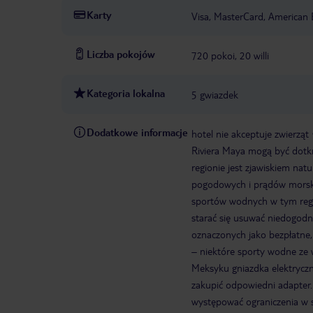
Karty
Visa, MasterCard, American 
Liczba pokojów
720 pokoi, 20 willi
Kategoria lokalna
5 gwiazdek
Dodatkowe informacje
hotel nie akceptuje zwierząt
Riviera Maya mogą być dot
regionie jest zjawiskiem nat
pogodowych i prądów morskic
sportów wodnych w tym regi
starać się usuwać niedogodn
oznaczonych jako bezpłatne,
– niektóre sporty wodne ze 
Meksyku gniazdka elektrycz
zakupić odpowiedni adapter.
występować ograniczenia w 