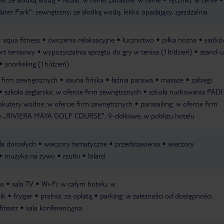
ter Park": zewnętrzny, ze słodką wodą, lekko opadający, zjeżdżalnia
aqua fitness
ćwiczenia relaksacyjne
łucznictwo
piłka nożna
siatk
rt tenisowy
wypożyczalnia sprzętu do gry w tenisa (1h/dzień)
stand-
snorkeling (1h/dzień)
e firm zewnętrznych
sauna fińska
łaźnia parowa
masaże
zabiegi
szkoła żeglarska: w ofercie firm zewnętrznych
szkoła nurkowania PADI
skutery wodne: w ofercie firm zewnętrznych
parasailing: w ofercie firm
we „RIVIERA MAYA GOLF COURSE", 9-dołkowe, w pobliżu hotelu
a dorosłych
wieczory tematyczne
przedstawienia
wieczory
muzyka na żywo
rzutki
bilard
as
sala TV
Wi-Fi: w całym hotelu, w
ik
fryzjer
pralnia: za opłatą
parking: w zależności od dostępności,
iteatr
sala konferencyjna