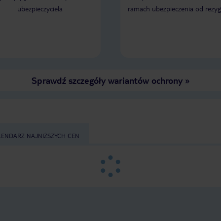
oferującymi wycieczki. Serdecznie
ubezpieczyciela
ramach ubezpieczenia od rezyg
polecam.
Sprawdź szczegóły wariantów ochrony
»
LENDARZ NAJNIŻSZYCH CEN