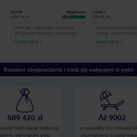
Wyjątkowy
Ewa W
Lukasz J
2024-10-19
2024-05-28
Hotel jest usytuowany na terenie
Super hotel miło spędz
olbrzymiego pięknego i zadbanego
rodziną. Jedzenie bard
tropikalnego ogrodu z bujną
różnorodne. Pokoje czys
Czytaj więcej
»
Czytaj więcej
»
roślinnością i zwierzątkami. Kuchnia
troszkę dużo kamieni a
all serwuje zróżnicowane pyszne
ok. Na pewno wybierzem
dania. Personel hotelu jest uprzejmy i
raz do tego hotelu. Du
pomocny. Codziennie sprzątany pokój,
wycieczek Air Canada b
wymiana ręczników, uzupełniana
Nicolas bardzo pomocny
Rozszerz ubezpieczenie i ciesz się wakacjami w pełni
kawa i woda mineralna. Plaża wąska
bardzo dziękuję za pom
ale piękna. Bialutki piasek i cudownie
turkusowa laguna z płytką i ciepłą
wodą. Dostępne leżaki i parasole oraz
bar na plaży. Bez przerwy kursują
meleksy dowożące turystów w
bardziej odległe miejsca. Świetna
organizacja wypoczynku i relaksu.
689 420 zł
Aż 9002
Pokój przestronny, klimatyzowany z
balkonem. Na terenie hotelu są
wszystkie udogodnienia razem ze
 wyniósł koszt obsługi medycznej
w przypadku tylu rezerwacji Kl
sklepami i lokalnymi biurami
pokryty jednorazowo przez
otrzymali zwrot kosztów wakac