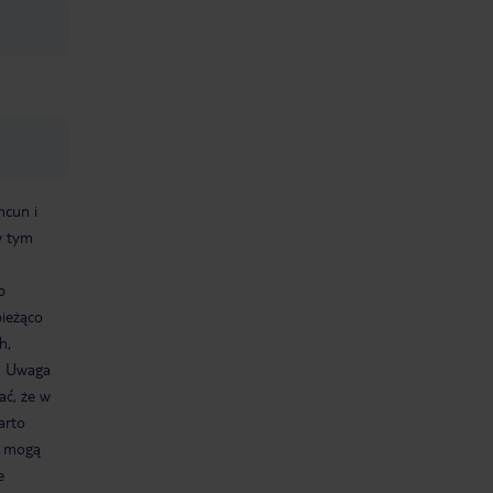
ncun i
w tym
b
bieżąco
h,
). Uwaga
ać, że w
arto
h mogą
e