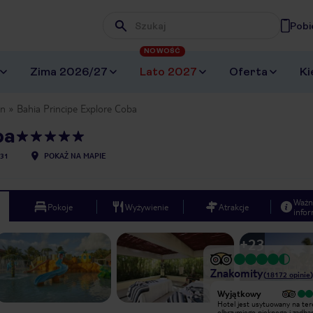
Pobi
Wpisz frazę, której szukasz
NOWOŚĆ
Zima 2026/27
Lato 2027
Oferta
Ki
an
Bahia Principe Explore Coba
ba
31
POKAŻ NA MAPIE
Ważn
Pokoje
Wyżywienie
Atrakcje
infor
+
23
Znakomity
(
18172
opinie
)
Wyjątkowy
Wyjątkowy
Imponujący rozległy resort zatopiony
Hotel jest usytuowany na ter
wśród zieleni, w otoczeniu dżungli i w
olbrzymiego pięknego i zadb