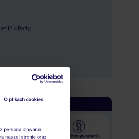
tlić oferty.
O plikach cookies
az personalizowania
 000 hoteli w ponad 50
Najwyższa gwarancja
na naszej stronie oraz