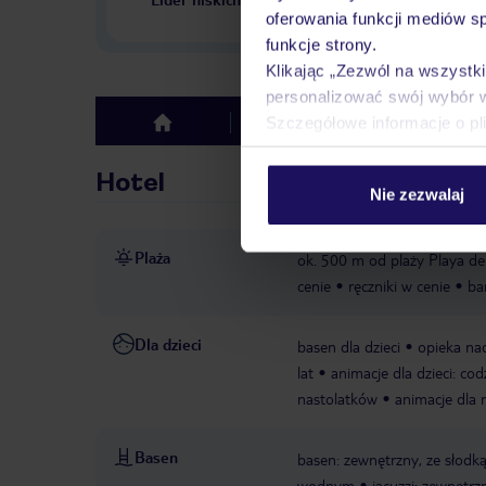
w Polsce
oferowania funkcji mediów s
funkcje strony.
Klikając „Zezwól na wszystk
personalizować swój wybór 
Szczegółowe informacje o pl
Hotel
Opinie
top
Hotel
Nie zezwalaj
Plaża
ok. 500 m od plaży Playa d
cenie
ręczniki w cenie
ba
Dla dzieci
basen dla dzieci
opieka na
lat
animacje dla dzieci: cod
nastolatków
animacje dla 
Basen
basen: zewnętrzny, ze słodką
wodnym
jacuzzi: zewnętrz