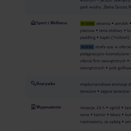
park wodny „Bahia Scouts Wa
Sport i Wellness
siłownia
aerobik
W CENIE
plażowa
tenis stołowy
ko
paddling
kajaki (1h/dzień)
strefa spa: w oferci
PŁATNE
pielęgnacyjno-kosmetyczne
ofercie firm zewnętrznych
zewnętrznych
pole golfo
Rozrywka
międzynarodowe animacje dl
taneczne
zajęcia taneczne
Wyposażenie
recepcja: 24 h
ogród
tar
cenie
kantor
lekarz
but
niestrzeżony, za opłatą
amf