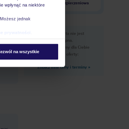
krajach
ubezpieczeniowa
e wpłynąć na niektóre
. Możesz jednak
e
ce prywatności
.
Ups, ta oferta nie jest
macje
dostępna.
Przygotowaliśmy dla Ciebie
ezwól na wszystkie
podobne oferty:
Zobacz inne ceny i terminy
»
mini