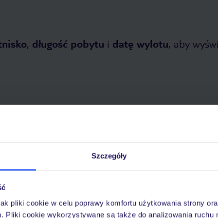
tnisko
,
długość pobytu
i
datę wylotu
, aby wyświe
opada 2026
do
30 kwietnia 2027
Szczegóły
Dlaczego warto wybrać TUI?
ść
jak pliki cookie w celu poprawy komfortu użytkowania strony or
óży
Tylko u nas opieka na
10
m. Pliki cookie wykorzystywane są także do analizowania ruchu 
30 lat w Polsce