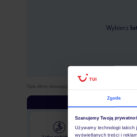
Wybierz
lo
Opis oferty obowiązuje dla wyjazdów w terminie
od
1 list
Zgoda
Szanujemy Twoją prywatno
Używamy technologii takich 
Największe biuro podr
wyświetlanych treści i rekla
Lider niskich cen