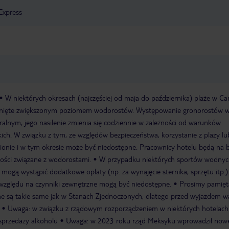
Express
W niektórych okresach (najczęściej od maja do października) plaże w Ca
knięte zwiększonym poziomem wodorostów. Występowanie gronorostów 
uralnym, jego nasilenie zmienia się codziennie w zależności od warunków
h. W związku z tym, ze względów bezpieczeństwa, korzystanie z plaży lu
onie i w tym okresie może być niedostępne. Pracownicy hotelu będą na 
ości związane z wodorostami.
W przypadku niektórych sportów wodnyc
 mogą wystąpić dodatkowe opłaty (np. za wynajęcie sternika, sprzętu itp.
względu na czynniki zewnętrzne mogą być niedostępne.
Prosimy pamięt
ne są takie same jak w Stanach Zjednoczonych, dlatego przed wyjazdem w
Uwaga: w związku z rządowym rozporządzeniem w niektórych hotelac
sprzedaży alkoholu
Uwaga: w 2023 roku rząd Meksyku wprowadził now