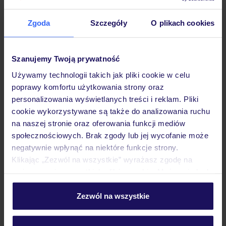
Zgoda
Szczegóły
O plikach cookies
Hotel
Szanujemy Twoją prywatność
Używamy technologii takich jak pliki cookie w celu
Pokoje
poprawy komfortu użytkowania strony oraz
personalizowania wyświetlanych treści i reklam. Pliki
cookie wykorzystywane są także do analizowania ruchu
Wyżywienie
na naszej stronie oraz oferowania funkcji mediów
społecznościowych. Brak zgody lub jej wycofanie może
negatywnie wpłynąć na niektóre funkcje strony.
Atrakcje
Klikając „Zezwól na wszystkie” wyrażasz zgodę na
umieszczenie wszystkich plików cookie. Możesz jednak
personalizować swój wybór wchodząc w zakładkę
Ważne informacje
„Szczegóły”
Zezwól na wszystkie
Szczegółowe informacje o plikach cookie znajdziesz
w
polityce plików cookies
oraz
polityce prywatności
.