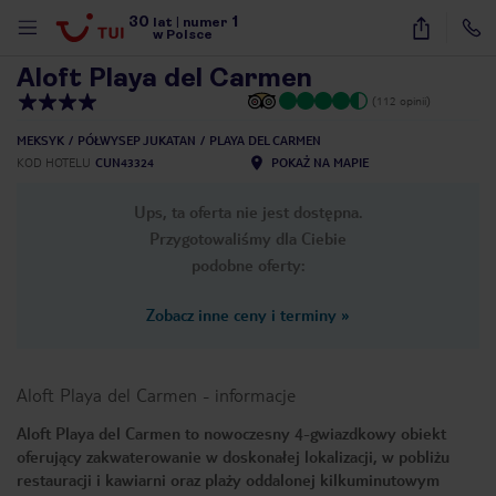
30
1
1
/
37
lat
|
numer
w Polsce
Aloft Playa del Carmen
(112 opinii)
MEKSYK
PÓŁWYSEP JUKATAN
PLAYA DEL CARMEN
KOD HOTELU
CUN43324
POKAŻ NA MAPIE
Ups, ta oferta nie jest dostępna.
Przygotowaliśmy dla Ciebie
podobne oferty:
Zobacz inne ceny i terminy
»
Aloft Playa del Carmen
-
informacje
Aloft Playa del Carmen to nowoczesny 4-gwiazdkowy obiekt
oferujący zakwaterowanie w doskonałej lokalizacji, w pobliżu
nute
restauracji i kawiarni oraz plaży oddalonej kilkuminutowym