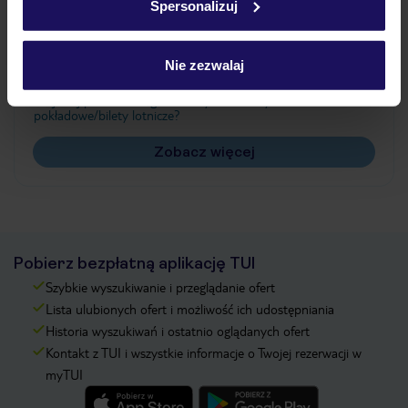
Spersonalizuj
Często zadawane pytania
Jak zmienić uczestników/osobę zgłaszającą?
Nie zezwalaj
Czy w Hotelu będzie przedstawiciel TUI?
Na jakiej podstawie i gdzie otrzymam karty
pokładowe/bilety lotnicze?
Zobacz więcej
Pobierz bezpłatną aplikację TUI
Szybkie wyszukiwanie i przeglądanie ofert
Lista ulubionych ofert i możliwość ich udostępniania
Historia wyszukiwań i ostatnio oglądanych ofert
Kontakt z TUI i wszystkie informacje o Twojej rezerwacji w
myTUI