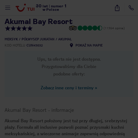
30
1
1
/
34
lat
|
numer
w Polsce
Akumal Bay Resort
(11564 opinie)
MEKSYK
PÓŁWYSEP JUKATAN
AKUMAL
KOD HOTELU
CUN45032
POKAŻ NA MAPIE
Ups, ta oferta nie jest dostępna.
Przygotowaliśmy dla Ciebie
podobne oferty:
Zobacz inne ceny i terminy
»
Akumal Bay Resort
-
informacje
Akumal Bay Resort położony jest tuż przy długiej, srebrzystej
plaży. Formuła all inclusive pozwoli poznać przysmaki kuchni
nute
meksykańskiej, a wieczorne animacje zapewnią odpowiednią