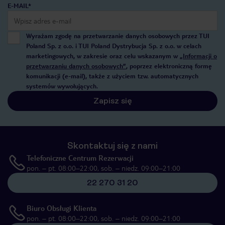
E-MAIL*
Wyrażam zgodę na przetwarzanie danych osobowych przez TUI
Poland Sp. z o.o. i TUI Poland Dystrybucja Sp. z o.o. w celach
marketingowych, w zakresie oraz celu wskazanym w
„Informacji o
przetwarzaniu danych osobowych”
, poprzez elektroniczną formę
komunikacji (e-mail), także z użyciem tzw. automatycznych
systemów wywołujących.
Zapisz się
Skontaktuj się z nami
Telefoniczne Centrum Rezerwacji
pon. – pt. 08:00–22:00, sob. – niedz. 09:00–21:00
22 270 31 20
Biuro Obsługi Klienta
pon. – pt. 08:00–22:00, sob. – niedz. 09:00–21:00