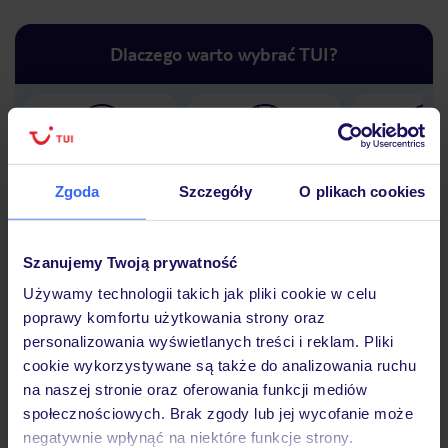
Dlaczego warto wybrać TUI?
Lider niskich cen
Największe biuro
30 lat w P
podróży w Polsce
Zgoda
Szczegóły
O plikach cookies
Szanujemy Twoją prywatność
Używamy technologii takich jak pliki cookie w celu
Hotel
poprawy komfortu użytkowania strony oraz
personalizowania wyświetlanych treści i reklam. Pliki
cookie wykorzystywane są także do analizowania ruchu
Opinie
na naszej stronie oraz oferowania funkcji mediów
społecznościowych. Brak zgody lub jej wycofanie może
negatywnie wpłynąć na niektóre funkcje strony.