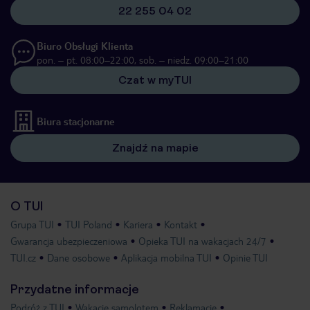
22 255 04 02
Biuro Obsługi Klienta
pon. – pt. 08:00–22:00, sob. – niedz. 09:00–21:00
Czat w myTUI
Biura stacjonarne
Znajdź na mapie
O TUI
Grupa TUI
TUI Poland
Kariera
Kontakt
Gwarancja ubezpieczeniowa
Opieka TUI na wakacjach 24/7
TUI.cz
Dane osobowe
Aplikacja mobilna TUI
Opinie TUI
Przydatne informacje
Podróż z TUI
Wakacje samolotem
Reklamacje