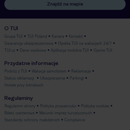
Znajdź na mapie
O TUI
Grupa TUI
TUI Poland
Kariera
Kontakt
Gwarancja ubezpieczeniowa
Opieka TUI na wakacjach 24/7
TUI.cz
Dane osobowe
Aplikacja mobilna TUI
Opinie TUI
Przydatne informacje
Podróż z TUI
Wakacje samolotem
Reklamacje
Status reklamacji
Ubezpieczenia
Parkingi
Hotele przy lotniskach
Regulaminy
Regulamin strony
Polityka prywatności
Polityka cookies
Bilety czarterowe
Warunki imprez turystycznych
Standardy ochrony małoletnich
Compliance