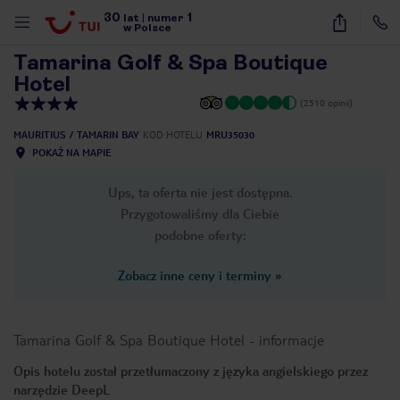
30
1
1
/
40
lat
|
numer
w Polsce
Tamarina Golf & Spa Boutique
Hotel
(2510 opinii)
MAURITIUS
TAMARIN BAY
KOD HOTELU
MRU35030
POKAŻ NA MAPIE
Ups, ta oferta nie jest dostępna.
Przygotowaliśmy dla Ciebie
podobne oferty:
Zobacz inne ceny i terminy
»
Tamarina Golf & Spa Boutique Hotel
-
informacje
Opis hotelu został przetłumaczony z języka angielskiego przez
nute
narzędzie DeepL