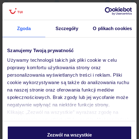
Zgoda
Szczegóły
O plikach cookies
Hotel
Szanujemy Twoją prywatność
Opinie
Używamy technologii takich jak pliki cookie w celu
poprawy komfortu użytkowania strony oraz
personalizowania wyświetlanych treści i reklam. Pliki
Pokoje
cookie wykorzystywane są także do analizowania ruchu
na naszej stronie oraz oferowania funkcji mediów
społecznościowych. Brak zgody lub jej wycofanie może
Wyżywienie
negatywnie wpłynąć na niektóre funkcje strony.
Klikając „Zezwól na wszystkie” wyrażasz zgodę na
umieszczenie wszystkich plików cookie. Możesz jednak
Atrakcje
personalizować swój wybór wchodząc w zakładkę
„Szczegóły”
Zezwól na wszystkie