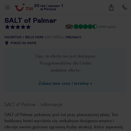
30
1
1
/
22
lat
|
numer
w Polsce
SALT of Palmar
(2895 opinii)
MAURITIUS
BELLE MARE
KOD HOTELU
MRU50015
POKAŻ NA MAPIE
Ups, ta oferta nie jest dostępna.
Przygotowaliśmy dla Ciebie
podobne oferty:
Zobacz inne ceny i terminy
»
SALT of Palmar
-
informacje
SALT of Palmar położony jest tuż przy piaszczystej plaży. Ten
butikowy hotel wyróżnia się unikalnym designem wnętrz i
nute
oferuje swoim gościom ogromną liczbę atrakcji, które zapewnią