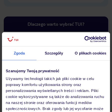
Dlaczego warto wybrać TUI?
Lider niskich cen
Największe biuro
30 lat w P
Zgoda
Szczegóły
O plikach cookies
podróży w Polsce
Szanujemy Twoją prywatność
Używamy technologii takich jak pliki cookie w celu
poprawy komfortu użytkowania strony oraz
Hotel
personalizowania wyświetlanych treści i reklam. Pliki
cookie wykorzystywane są także do analizowania ruchu
na naszej stronie oraz oferowania funkcji mediów
Opinie
społecznościowych. Brak zgody lub jej wycofanie może