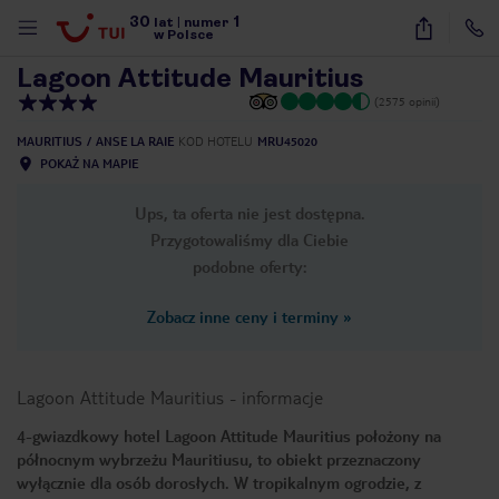
30
1
1
/
30
lat
|
numer
w Polsce
Lagoon Attitude Mauritius
(2575 opinii)
MAURITIUS
ANSE LA RAIE
KOD HOTELU
MRU45020
POKAŻ NA MAPIE
Ups, ta oferta nie jest dostępna.
Przygotowaliśmy dla Ciebie
podobne oferty:
Zobacz inne ceny i terminy
»
Lagoon Attitude Mauritius
-
informacje
4-gwiazdkowy hotel Lagoon Attitude Mauritius położony na
północnym wybrzeżu Mauritiusu, to obiekt przeznaczony
nute
wyłącznie dla osób dorosłych. W tropikalnym ogrodzie, z