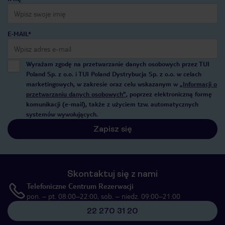
E-MAIL*
Wyrażam zgodę na przetwarzanie danych osobowych przez TUI
Poland Sp. z o.o. i TUI Poland Dystrybucja Sp. z o.o. w celach
marketingowych, w zakresie oraz celu wskazanym w
„Informacji o
przetwarzaniu danych osobowych”
, poprzez elektroniczną formę
komunikacji (e-mail), także z użyciem tzw. automatycznych
systemów wywołujących.
Zapisz się
Skontaktuj się z nami
Telefoniczne Centrum Rezerwacji
pon. – pt. 08:00–22:00, sob. – niedz. 09:00–21:00
22 270 31 20