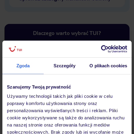
Dlaczego warto wybrać TUI?
Lider niskich cen
Największe biuro
30 lat w P
Zgoda
Szczegóły
O plikach cookies
podróży w Polsce
Szanujemy Twoją prywatność
Używamy technologii takich jak pliki cookie w celu
poprawy komfortu użytkowania strony oraz
Hotel
personalizowania wyświetlanych treści i reklam. Pliki
cookie wykorzystywane są także do analizowania ruchu
na naszej stronie oraz oferowania funkcji mediów
Opinie
społecznościowych. Brak zgody lub jej wycofanie może