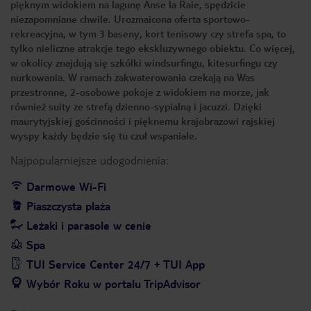
pięknym widokiem na lagunę Anse la Raie, spędzicie
niezapomniane chwile. Urozmaicona oferta sportowo-
rekreacyjna, w tym 3 baseny, kort tenisowy czy strefa spa, to
tylko nieliczne atrakcje tego ekskluzywnego obiektu. Co więcej,
w okolicy znajdują się szkółki windsurfingu, kitesurfingu czy
nurkowania. W ramach zakwaterowania czekają na Was
przestronne, 2-osobowe pokoje z widokiem na morze, jak
również suity ze strefą dzienno-sypialną i jacuzzi. Dzięki
maurytyjskiej gościnności i pięknemu krajobrazowi rajskiej
wyspy każdy będzie się tu czuł wspaniale.
Najpopularniejsze udogodnienia:
Darmowe Wi-Fi
Piaszczysta plaża
Leżaki i parasole w cenie
Spa
TUI Service Center 24/7 + TUI App
Wybór Roku w portalu TripAdvisor