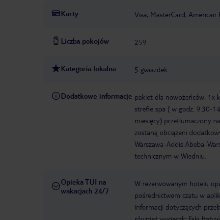
Karty
Visa, MasterCard, American 
Liczba pokojów
259
Kategoria lokalna
5 gwiazdek
Dodatkowe informacje
pakiet dla nowożeńców: 1x k
strefie spa ( w godz. 9:30-14
miesięcy) przetłumaczony na 
zostaną obciążeni dodatkow
Warszawa-Addis Abeba-War
technicznym w Wiedniu.
Opieka TUI na
W rezerwowanym hotelu opiek
wakacjach 24/7
pośrednictwem czatu w aplik
informacji dotyczących prze
również wycieczki fakultaty