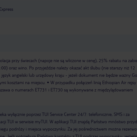
Express
olacja przy świecach (napoje nie są wliczone w cenę), 25% rabatu na zabi
:00) oraz wino. Po przyjeździe należy okazać akt ślubu (nie starszy niż 12
język angielski lub urzędowy kraju - jeżeli dokument nie będzie ważny Go
ymi kosztami na miejscu.
W przypadku połączeń linią Ethiopian Air rejsy
szawa o numerach ET731 i ET730 są wykonywane z międzylądowaniem
a wyłącznie poprzez TUI Service Center 24/7: telefonicznie, SMS i za
acji TUI w serwisie myTUI. W aplikacji TUI znajdą Państwo mnóstwo przy
biegu podróży i miejsca wypoczynku. Za jej pośrednictwem można rezerw
wne. Jeśli potrzebują Państwo kontaktu z TUI podczas wypoczynku, jeste