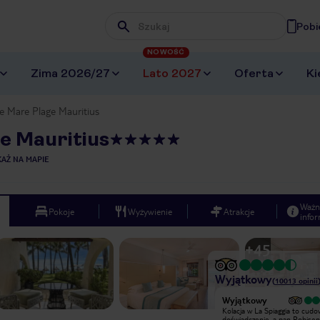
Pobi
Wpisz frazę, której szukasz
NOWOŚĆ
Zima 2026/27
Lato 2027
Oferta
Ki
e Mare Plage Mauritius
e Mauritius
AŻ NA MAPIE
Ważn
Pokoje
Wyżywienie
Atrakcje
infor
+
45
Wyjątkowy
(
10013
opinii
Bardzo dobry
Wyjątkowy
Piękny hotel, pyszne śniadania,
Kolacja w La Spiaggia to cud
lunche i kolacje w kilku restauracjach
doświadczenie, a pan Robisen