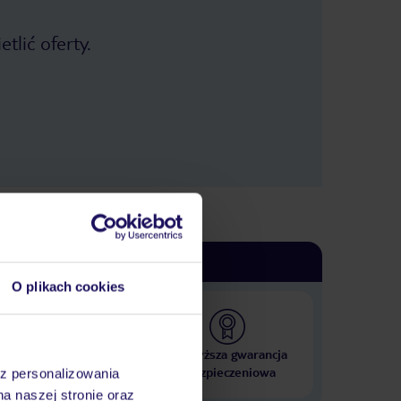
tlić oferty.
O plikach cookies
 000 hoteli w ponad 50
Najwyższa gwarancja
krajach
ubezpieczeniowa
az personalizowania
na naszej stronie oraz