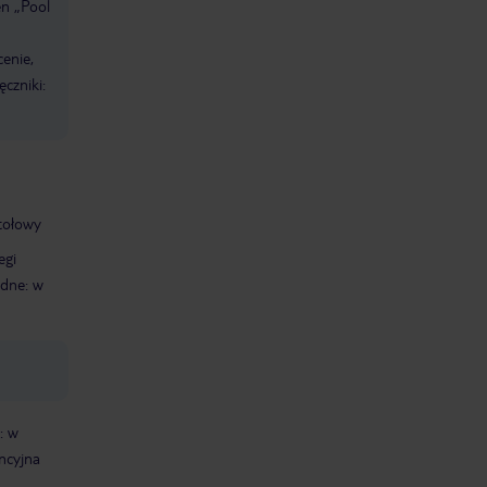
n „Pool
cenie,
ęczniki:
stołowy
egi
dne: w
: w
ncyjna