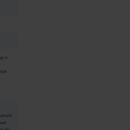
egi w
ście
datnych
ować
śmy do