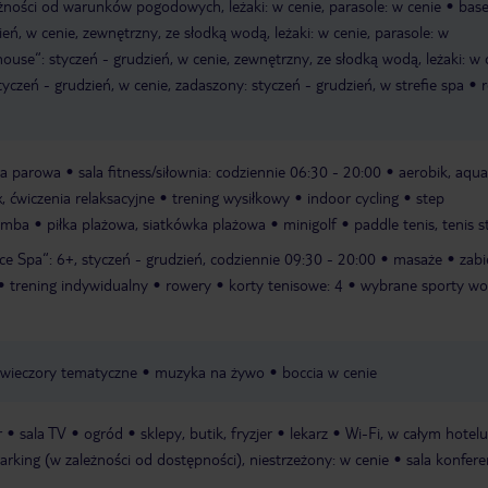
eżności od warunków pogodowych, leżaki: w cenie, parasole: w cenie
base
eń, w cenie, zewnętrzny, ze słodką wodą, leżaki: w cenie, parasole: w
ouse“: styczeń - grudzień, w cenie, zewnętrzny, ze słodką wodą, leżaki: w 
styczeń - grudzień, w cenie, zadaszony: styczeń - grudzień, w strefie spa
r
ia parowa
sala fitness/siłownia: codziennie 06:30 - 20:00
aerobik, aqua
, ćwiczenia relaksacyjne
trening wysiłkowy
indoor cycling
step
zumba
piłka plażowa, siatkówka plażowa
minigolf
paddle tenis, tenis 
ce Spa“: 6+, styczeń - grudzień, codziennie 09:30 - 20:00
masaże
zabi
trening indywidualny
rowery
korty tenisowe: 4
wybrane sporty wo
wieczory tematyczne
muzyka na żywo
boccia w cenie
r
sala TV
ogród
sklepy, butik, fryzjer
lekarz
Wi-Fi, w całym hotelu
arking (w zależności od dostępności), niestrzeżony: w cenie
sala konfere