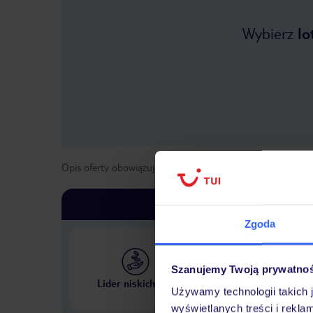
Wybierz
lo
Opis oferty obowiązuje dla wyjazdów w terminie
od
1 kwie
Zgoda
Szanujemy Twoją prywatno
Największe biuro podr
Lider niskich cen
w Polsce
Używamy technologii takich 
wyświetlanych treści i rekla