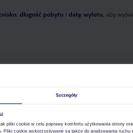
tnisko
,
długość pobytu
i
datę wylotu
, aby wyświe
tnia 2026
do
31 października 2026
Dlaczego warto wybrać TUI?
Szczegóły
ść
óży
Tylko u nas opieka na
10
30 lat w Polsce
wakacjach 24/7
jak pliki cookie w celu poprawy komfortu użytkowania strony or
m. Pliki cookie wykorzystywane są także do analizowania ruchu 