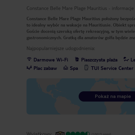
Constance Belle Mare Plage Mauritius
-
informacje
Constance Belle Mare Plage Mauritius położony bezpośred
to idealny wybór na wakacje na Mauritiusie. Obiekt spr
Goście docenią szeroką ofertę rekreacyjną, w tym wiele
gastronomicznych. Gratką dla amatorów golfa będzie zna
Najpopularniejsze udogodnienia:
Darmowe Wi-Fi
Piaszczysta plaża
Le
Plac zabaw
Spa
TUI Service Center
Pokaż na mapie
Wyjątkowy
(10013 opinii)