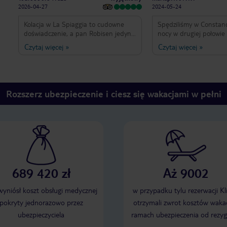
2026-04-27
2024-05-24
Kolacja w La Spiaggia to cudowne
Spędziliśmy w Constan
doświadczenie, a pan Robisen jedyny
nocy w drugiej połowie 
w swoim rodzaju - przemiły,
hotel, restauracje, plaż
Czytaj więcej
»
Czytaj więcej
»
kompetentny i otaczający cale miejsce
nasze najśmielsze oczek
jedyną w swoim rodzaju, przyjemną i
Szczególne podziękowan
niepowtarzalną atmosferą.
naszego Butlera- Prake
Zdecydowanie polecam! Przy okazji,
najlepszego kierowcy - 
serdeczne pozdrowienia dla Pani
dzięki Wam nasz pobyt s
Rozszerz ubezpieczenie i ciesz się wakacjami w pełni
Emilki z Podlasia!
niezapomniany, dzięku
689 420 zł
Aż 9002
 wyniósł koszt obsługi medycznej
w przypadku tylu rezerwacji Kl
pokryty jednorazowo przez
otrzymali zwrot kosztów wakac
ubezpieczyciela
ramach ubezpieczenia od rezyg