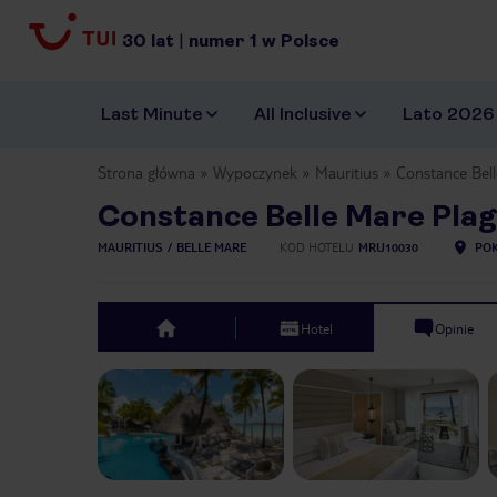
30
lat
|
numer
1
w Polsce
Last Minute
All Inclusive
Lato 2026
Strona główna
Wypoczynek
Mauritius
Constance Bell
Constance Belle Mare Plag
MAURITIUS
BELLE MARE
KOD HOTELU
MRU10030
POK
Hotel
Opinie
top
Previous slide