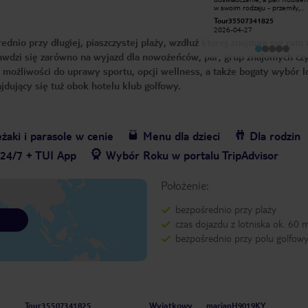
które są na terenie hotelu. Hotel
w swoim rodzaju - przemiły,
jest tak duży, że na kolacje
kompetentny i otaczający cal
jagodao164
Tour35507341825
dojeżdżałyśmy meleksem🙈 Pokoje
miejsce jedyną w swoim rodza
2019-07-03
2026-04-27
sprzątane raz lub dwa razy dziennie +
przyjemną i niepowtarzalną
nio przy długiej, piaszczystej plaży, wzdłuż której znajduje się rafa
wieczorna zmiana ręczników. Plaża z
atmosferą. Zdecydowanie po
wejściem do morza na terenie
Przy okazji, serdeczne pozdro
awdzi się zarówno na wyjazd dla nowożeńców, par, grup znajomych czy
hotelu. Bardzo miła obsługa. Same
dla Pani Emilki z Podlasia!
plusy! Polecam
 możliwości do uprawy sportu, opcji wellness, a także bogaty wybór l
jdujący się tuż obok hotelu klub golfowy.
żaki i parasole w cenie
Menu dla dzieci
Dla rodzin
 24/7 + TUI App
Wybór Roku w portalu TripAdvisor
Położenie:
bezpośrednio przy plaży
czas dojazdu z lotniska ok. 60 
bezpośrednio przy polu golfow
Wyjątkowy
Tour35507341825
mariapH9019KY