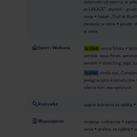
zależności od sezonu; w zal
at LAKAZE“: styczeń - grudzi
cenie
basen „Pool at Boath
parasole: w cenie
jacuzzi: 
w cenie
Sport i Wellness
sauna fińska
łaźn
W CENIE
aerobik, aqua fitnes, aerobox
aerobik
stretching, joga, 
strefa spa „Constan
PŁATNE
pielęgnacyjno-kosmetyczne
ofercie firm zewnętrznych
Rozrywka
zajęcia kulinarne za opłatą
Wyposażenie
recepcja: codziennie
kanto
cenie
pralnia: za opłatą
p