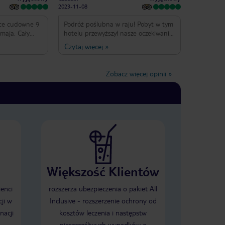
2023-11-08
ce cudowne 9
Podróż poślubna w raju! Pobyt w tym
maja. Cały
hotelu przewyższył nasze oczekiwania.
a - przeszły
Wszystko było na jak najwyższym
Czytaj więcej
»
iwania.
poziomie. Obsługa, jedzenie, warunki.
ia dla
Personel był bardzo przyjazny i na
sh’a oraz
każdym kroku troszczył się o gości. W
Zobacz więcej opinii
»
Kailash’a,
szczególności wielkie podziękowania
tał się
dla Rishiego, który prowadził serwis
jemy!
plażowy. Był niezastąpiony :)
Większość Klientów
ienci
rozszerza ubezpieczenia o pakiet All
ji w
Inclusive - rozszerzenie ochrony od
nacji
kosztów leczenia i następstw
nieszczęśliwych wypadków o