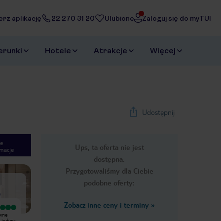
erz aplikację
22 270 31 20
Ulubione
Zaloguj się do myTUI
erunki
Hotele
Atrakcje
Więcej
Udostępnij
e
Ups, ta oferta nie jest
macje
1
/
51
dostępna.
Next slide
Przygotowaliśmy dla Ciebie
podobne oferty:
)
Zobacz inne ceny i terminy
»
Wyjątkowy
Wyjątkowy
owne
Spędziliśmy w Constance cudowne 9
Podróż poślubna w raju! Pobyt w
 jedyny
nocy w drugiej połowie maja. Cały
tym hotelu przewyższył nasze