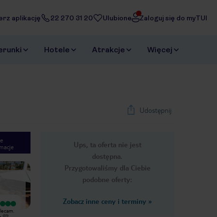
erz aplikację
22 270 31 20
Ulubione
Zaloguj się do myTUI
erunki
Hotele
Atrakcje
Więcej
Udostępnij
e
Ups, ta oferta nie jest
macje
1
/
23
dostępna.
Next slide
Przygotowaliśmy dla Ciebie
podobne oferty:
Zobacz inne ceny i terminy
»
Wyjątkowy
Wyjątkowy
lecam.
Gra w bingo super, prowadząca
Hotel jest ok ale najlepsze z
e 🩷
Paulina the Best!
wszystkich były trzy animatorki,