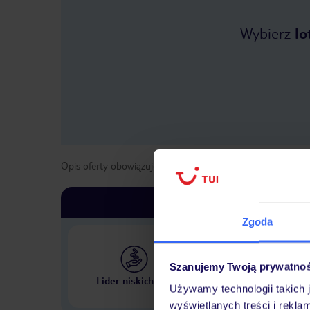
Wybierz
lo
Opis oferty obowiązuje dla wyjazdów w terminie
od
1 list
Zgoda
Szanujemy Twoją prywatno
Największe biuro podr
Lider niskich cen
w Polsce
Używamy technologii takich 
wyświetlanych treści i rekla