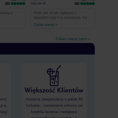
2026-06-05
owadząca
Hotel jest ok ale najlepsze z
wszystkich były trzy animatorki, Salma
i dwie Ibtissam
Czytaj więcej
»
Zobacz więcej opinii
»
Większość Klientów
ienci
rozszerza ubezpieczenia o pakiet All
ji w
Inclusive - rozszerzenie ochrony od
nacji
kosztów leczenia i następstw
nieszczęśliwych wypadków o