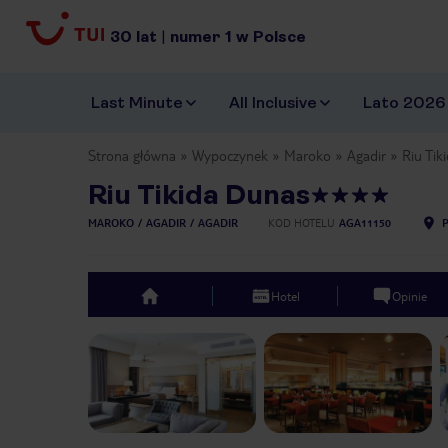
30
lat
|
numer
1
w Polsce
Last Minute
All Inclusive
Lato 2026
Strona główna
Wypoczynek
Maroko
Agadir
Riu Tik
Riu Tikida Dunas
MAROKO
AGADIR
AGADIR
KOD HOTELU
AGA11150
Hotel
Opinie
top
Previous slide