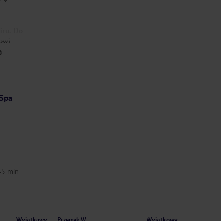
Salma i dwie Ibtissam
Katarzyna W
Przemek W
2026-07-13
2026-06-05
iru. Do
nowi
ą
Spa
–45 min
Wyjątkowy
Wyjątkowy
Przemek W