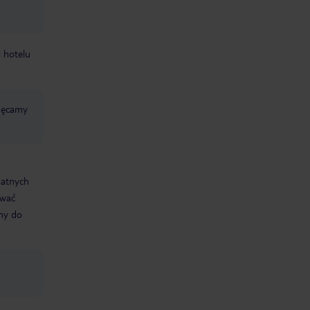
i hotelu
chęcamy
datnych
ować
śmy do