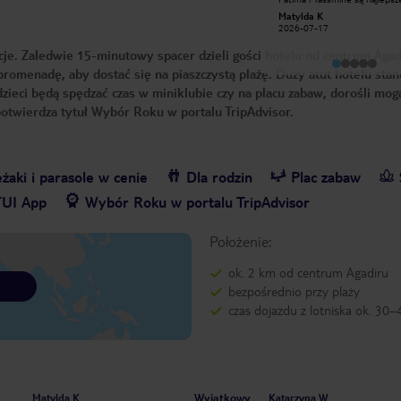
polecam Khawlę. Przesympatyczna i
Matylda K
bardz oddana swojej pracy. Oceniam
Iwona M
2026-07-17
bardzo profesjonalizm.Dziękuję za
2026-03-31
wszystko
je. Zaledwie 15-minutowy spacer dzieli gości hotelu od centrum Agad
 promenadę, aby dostać się na piaszczystą plażę. Duży atut hotelu sta
 dzieci będą spędzać czas w miniklubie czy na placu zabaw, dorośli mog
potwierdza tytuł Wybór Roku w portalu TripAdvisor.
żaki i parasole w cenie
Dla rodzin
Plac zabaw
TUI App
Wybór Roku w portalu TripAdvisor
Położenie:
ok. 2 km od centrum Agadiru
bezpośrednio przy plaży
czas dojazdu z lotniska ok. 30
Wyjątkowy
Matylda K
Katarzyna W