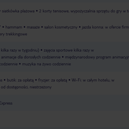
siatkówka plażowa
2 korty tenisowe, wypożyczalnia sprzętu do gry w t
"
hammam
masaże
salon kosmetyczny
jazda konna: w ofercie firm
ery trekkingowe
 kilka razy w tygodniu)
zajęcia sportowe kilka razy w
animacje dla dorosłych codziennie
międzynarodowy program animacyj
codziennie
muzyka na żywo codziennie
as
butik: za opłatą
fryzjer: za opłatą
Wi-Fi: w całym hotelu, w
i od dostępności, niestrzeżony
Express