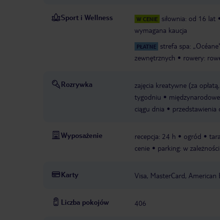
Sport i Wellness
siłownia: od 16 lat
W CENIE
wymagana kaucja
strefa spa: „Océane
PŁATNE
zewnętrznych
rowery: row
Rozrywka
zajęcia kreatywne (za opłatą,
tygodniu
międzynarodowe 
ciągu dnia
przedstawienia 
Wyposażenie
recepcja: 24 h
ogród
tar
cenie
parking: w zależnośc
Karty
Visa, MasterCard, American 
Liczba pokojów
406