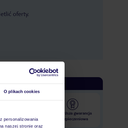
tlić oferty.
O plikach cookies
 000 hoteli w ponad 50
Najwyższa gwarancja
krajach
ubezpieczeniowa
az personalizowania
na naszej stronie oraz