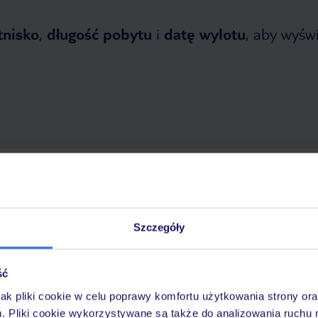
tnisko
,
długość pobytu
i
datę wylotu
, aby wyświe
opada 2026
do
30 kwietnia 2027
Dlaczego warto wybrać TUI?
Szczegóły
ść
óży
Tylko u nas opieka na
10
30 lat w Polsce
wakacjach 24/7
jak pliki cookie w celu poprawy komfortu użytkowania strony or
m. Pliki cookie wykorzystywane są także do analizowania ruchu 