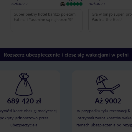
2026-07-17
2026-07-13
Super piękny hotel bardzo polecam.
Gra w bingo super, pr
Fatima i Yassmine są najlepsze 🩷
Paulina the Best!
Rozszerz ubezpieczenie i ciesz się wakacjami w pełni
689 420 zł
Aż 9002
 wyniósł koszt obsługi medycznej
w przypadku tylu rezerwacji Kl
pokryty jednorazowo przez
otrzymali zwrot kosztów wakac
ubezpieczyciela
ramach ubezpieczenia od rezyg