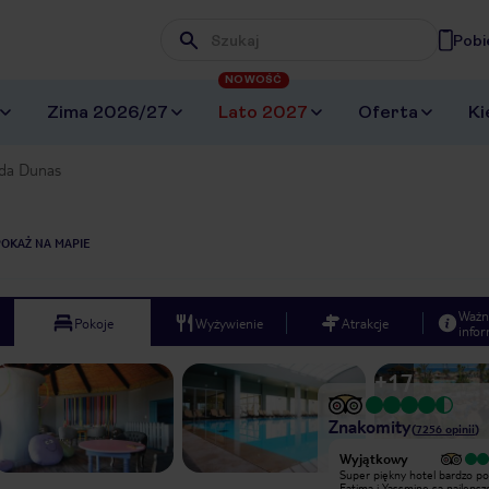
Pobi
Wpisz frazę, której szukasz
NOWOŚĆ
Zima 2026/27
Lato 2027
Oferta
Ki
ida Dunas
POKAŻ NA MAPIE
Ważn
Pokoje
Wyżywienie
Atrakcje
infor
+
17
Znakomity
(
7256
opinii
)
Wyjątkowy
Wyjątkowy
Jestem bardzo zadowolona z pobytu.
Super piękny hotel bardzo po
Animatorzy super, osobiście
Fatima i Yassmine są najlepsz