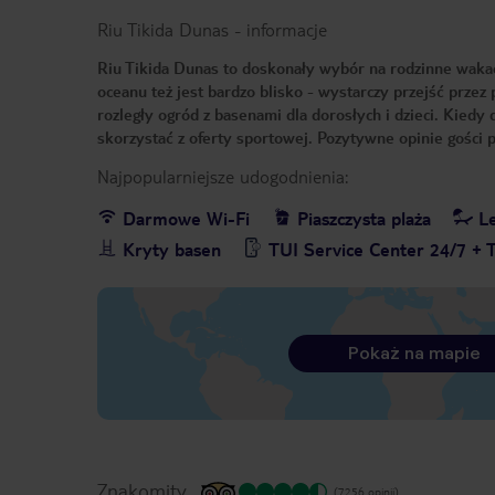
Riu Tikida Dunas
-
informacje
Riu Tikida Dunas to doskonały wybór na rodzinne wakac
oceanu też jest bardzo blisko - wystarczy przejść przez
rozległy ogród z basenami dla dorosłych i dzieci. Kiedy
skorzystać z oferty sportowej. Pozytywne opinie gości 
Najpopularniejsze udogodnienia:
Darmowe Wi-Fi
Piaszczysta plaża
Le
Kryty basen
TUI Service Center 24/7 + 
Pokaż na mapie
Znakomity
(7256 opinii)