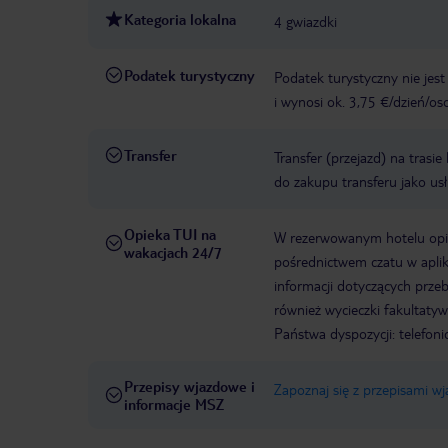
Kategoria lokalna
4 gwiazdki
Podatek turystyczny
Podatek turystyczny nie jes
i wynosi ok. 3,75 €/dzień/os
Transfer
Transfer (przejazd) na trasi
do zakupu transferu jako us
Opieka TUI na
W rezerwowanym hotelu opiek
wakacjach 24/7
pośrednictwem czatu w aplik
informacji dotyczących prze
również wycieczki fakultaty
Państwa dyspozycji: telefon
Przepisy wjazdowe i
Zapoznaj się z przepisami w
informacje MSZ