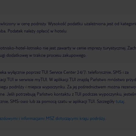
t wliczony w cenę podroży. Wysokość podatku uzależniona jest od kategori
oba. Podatek należy opłacić w hotelu.
e lotnisko-hotel-lotnisko nie jest zawarty w cenie imprezy turystycznej. Za
ługi dodatkowej w trakcie procesu zakupowego.
a wyłącznie poprzez TUI Service Center 24/7: telefonicznie, SMS i za
acji TUI w serwisie myTUI. W aplikacji TUI znajdą Państwo mnóstwo przy
biegu podróży i miejsca wypoczynku. Za jej pośrednictwem można rezerw
wne. Jeśli potrzebują Państwo kontaktu z TUI podczas wypoczynku, jeste
icznie, SMS-owo lub za pomocą czatu w aplikacji TUI. Szczegóły
tutaj
.
jazdowymi i informacjami MSZ dotyczącymi kraju podróży
.