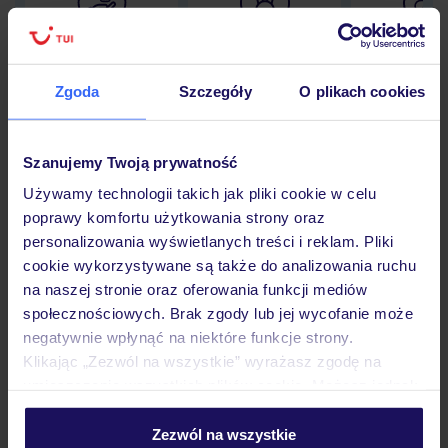
Lider niskich cen
Największe biuro
30 lat w P
podróży w Polsce
Zgoda
Szczegóły
O plikach cookies
Szanujemy Twoją prywatność
Hotel
Używamy technologii takich jak pliki cookie w celu
poprawy komfortu użytkowania strony oraz
personalizowania wyświetlanych treści i reklam. Pliki
Pokoje
cookie wykorzystywane są także do analizowania ruchu
na naszej stronie oraz oferowania funkcji mediów
społecznościowych. Brak zgody lub jej wycofanie może
Wyżywienie
negatywnie wpłynąć na niektóre funkcje strony.
Klikając „Zezwól na wszystkie” wyrażasz zgodę na
umieszczenie wszystkich plików cookie. Możesz jednak
Atrakcje
personalizować swój wybór wchodząc w zakładkę
„Szczegóły”
Zezwól na wszystkie