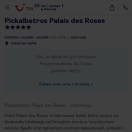
30
1
1
/
32
lat
|
numer
w Polsce
Pickalbatros Palais des Roses
MAROKO
AGADIR
AGADIR
KOD HOTELU
AGA11008
POKAŻ NA MAPIE
Ups, ta oferta nie jest dostępna.
Przygotowaliśmy dla Ciebie
podobne oferty:
Zobacz inne ceny i terminy
»
Pickalbatros Palais des Roses
-
informacje
Hotel Palais des Roses to luksusowy hotel, który szczyci się
doskonałą lokalizacją nad brzegiem morza w turystycznym
nute
mieście Agadir oraz ogromnym centrum talasoterapii, jednym z