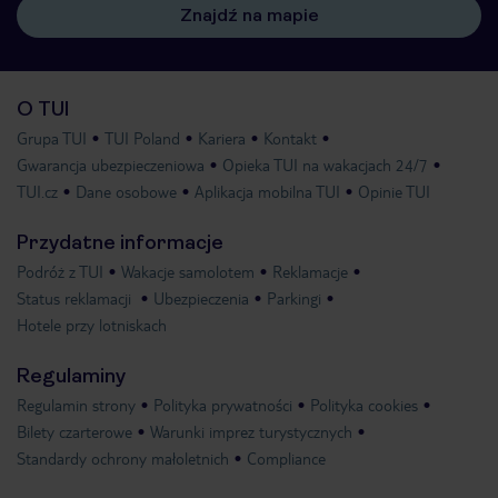
Znajdź na mapie
O TUI
Grupa TUI
TUI Poland
Kariera
Kontakt
Gwarancja ubezpieczeniowa
Opieka TUI na wakacjach 24/7
TUI.cz
Dane osobowe
Aplikacja mobilna TUI
Opinie TUI
Przydatne informacje
Podróż z TUI
Wakacje samolotem
Reklamacje
Status reklamacji
Ubezpieczenia
Parkingi
Hotele przy lotniskach
Regulaminy
Regulamin strony
Polityka prywatności
Polityka cookies
Bilety czarterowe
Warunki imprez turystycznych
Standardy ochrony małoletnich
Compliance