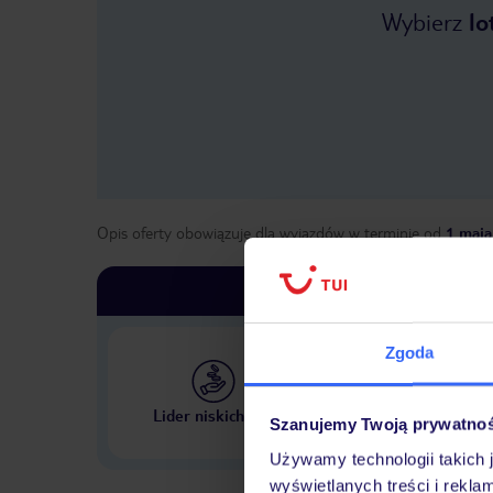
Wybierz
lo
Opis oferty obowiązuje dla wyjazdów w terminie
od
1 maja
Zgoda
Największe biuro podr
Lider niskich cen
Szanujemy Twoją prywatno
w Polsce
Używamy technologii takich 
wyświetlanych treści i rekla