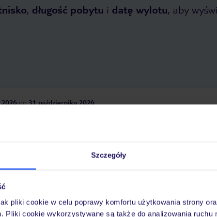
tnisko
,
długość pobytu
i
datę wylotu
, aby wyświe
 2026
do
31 października 2026
Dlaczego warto wybrać TUI?
Szczegóły
óży
Tylko u nas opieka na
10
30 lat w Polsce
ść
wakacjach 24/7
jak pliki cookie w celu poprawy komfortu użytkowania strony or
m. Pliki cookie wykorzystywane są także do analizowania ruchu 