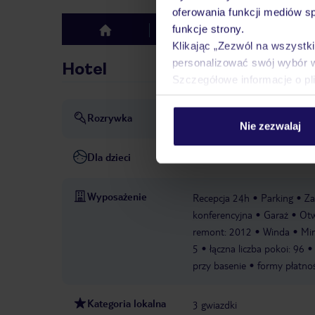
oferowania funkcji mediów s
funkcje strony.
Hotel
Opinie
top
Klikając „Zezwól na wszystk
personalizować swój wybór 
Hotel
Szczegółowe informacje o pl
Rozrywka
dyskoteka lub klub nocny: b
Nie zezwalaj
Dla dzieci
Basen dla dzieci
Plac zaba
Wyposażenie
Recepcja 24h
Parking
Za
konferencyjna
Garaż
Otw
remont: 2012
Winda
Min
5
łączna liczba pokoi: 96
przy basenie
formy płatnoś
Kategoria lokalna
3 gwiazdki