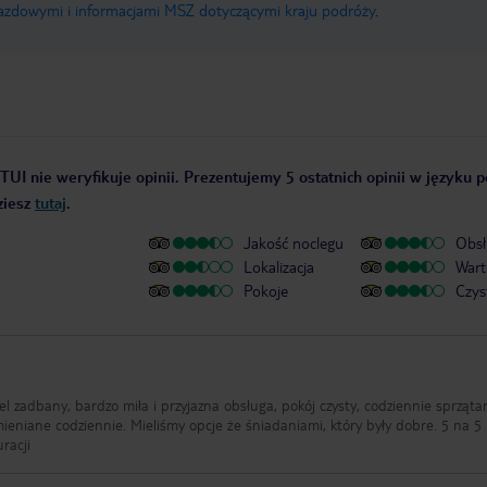
jazdowymi i informacjami MSZ dotyczącymi kraju podróży
.
TUI nie weryfikuje opinii. Prezentujemy 5 ostatnich opinii w języku p
ziesz
tutaj
.
Jakość noclegu
Obsł
Lokalizacja
Wart
Pokoje
Czys
el zadbany, bardzo miła i przyjazna obsługa, pokój czysty, codziennie sprząta
e że śniadaniami, który były dobre. 5 na 5
uracji