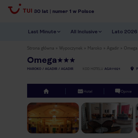
30
lat
|
numer
1
w Polsce
Last Minute
All Inclusive
Lato 2026
Strona główna
Wypoczynek
Maroko
Agadir
Omega
Omega
MAROKO
AGADIR
AGADIR
KOD HOTELU
AGA11021
Hotel
Opinie
top
Previous slide