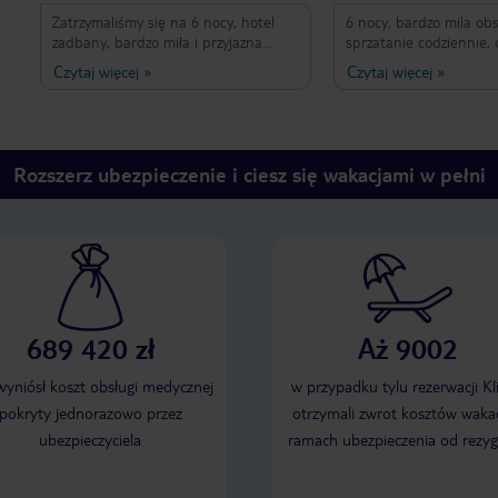
Zatrzymaliśmy się na 6 nocy, hotel
6 nocy, bardzo mila obs
zadbany, bardzo miła i przyjazna
sprzatanie codziennie, 
obsługa, pokój czysty, codziennie
sniadaniami- sniadania
Czytaj więcej
»
Czytaj więcej
»
sprzątany oraz wymieniane ręczniki
chodzilem glodny). Tani
również wymieniane codziennie.
przyjemnie. Polecam
Mieliśmy opcje że śniadaniami, który
były dobre. 5 na 5 gwiazdek. Blisko do
plaży i restauracji
Rozszerz ubezpieczenie i ciesz się wakacjami w pełni
689 420 zł
Aż 9002
 wyniósł koszt obsługi medycznej
w przypadku tylu rezerwacji Kl
pokryty jednorazowo przez
otrzymali zwrot kosztów wakac
ubezpieczyciela
ramach ubezpieczenia od rezyg