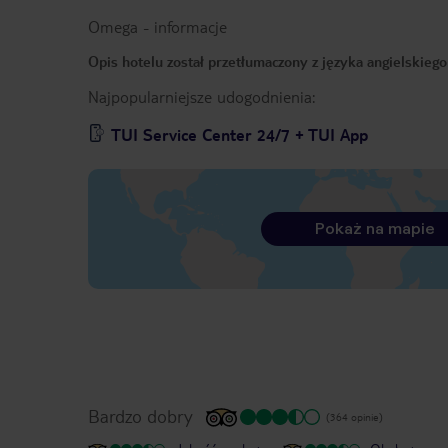
Omega
-
informacje
Opis hotelu został przetłumaczony z języka angielskieg
Najpopularniejsze udogodnienia:
TUI Service Center 24/7 + TUI App
Pokaż na mapie
Bardzo dobry
(364 opinie)