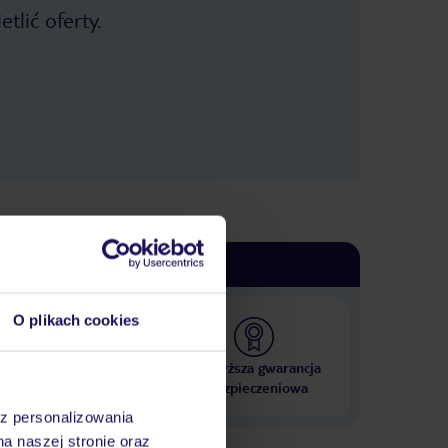
tlić oferty.
O plikach cookies
 000 hoteli w ponad 50
Najwyższa gwarancja
krajach
ubezpieczeniowa
az personalizowania
na naszej stronie oraz