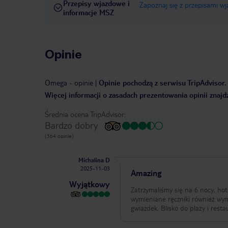
Przepisy wjazdowe i
Zapoznaj się z przepisami w
informacje MSZ
Opinie
Omega
-
opinie
|
Opinie pochodzą z serwisu TripAdvisor. 
Więcej informacji o zasadach prezentowania opinii znajd
Średnia ocena TripAdvisor:
Bardzo dobry
(364 opinie)
Michalina D
2025-11-03
Amazing
Wyjątkowy
Zatrzymaliśmy się na 6 nocy, hot
wymieniane ręczniki również wymieniane codziennie. Mieliśmy opcj
gwiazdek. Blisko do plaży i resta