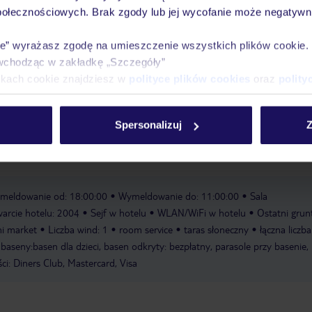
połecznościowych. Brak zgody lub jej wycofanie może negatywni
Ważn
Pokoje
Wyżywienie
Atrakcje
infor
ie” wyrażasz zgodę na umieszczenie wszystkich plików cookie
wchodząc w zakładkę „Szczegóły”
ikach cookie znajdziesz w
polityce plików cookies
oraz
polity
ezpłatnie
Spersonalizuj
Z
w
meldowanie od: 18:00:00
Wymeldowanie do: 11:00:00
Sala
arcie hotelu: 2004
Sejf w hotelu
WLAN/WiFi w hotelu
Ostatni gru
i market
Liczba wind: 1
room service
taras słoneczny
łączna liczba
baseny:basen dla dzieci, basen odkryty: bezpłatny, parasole przy basenie, 
ci: Diners Club, Mastercard, Visa