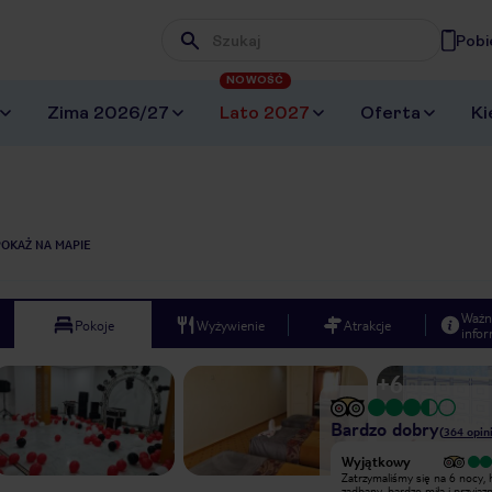
Pobi
Wpisz frazę, której szukasz
NOWOŚĆ
Zima 2026/27
Lato 2027
Oferta
Ki
POKAŻ NA MAPIE
Ważn
Pokoje
Wyżywienie
Atrakcje
infor
+
6
Bardzo dobry
(
364
opin
Wyjątkowy
Wyjątkowy
Siroka nabidka jidel, ovoce a zeleniny
Zatrzymaliśmy się na 6 nocy, 
behem hlavnich jidel. Cisnici i ostatni
zadbany, bardzo miła i przyjaz