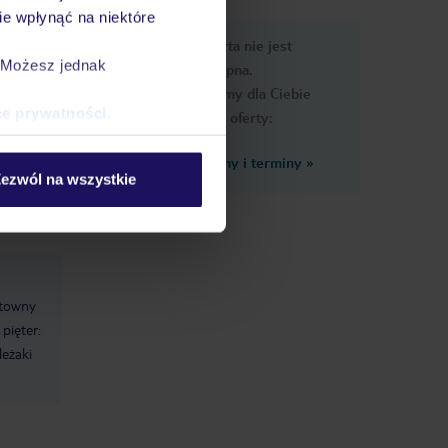
e wpłynąć na niektóre
e
Ups, ta oferta nie jest
macje
. Możesz jednak
dostępna.
Przygotowaliśmy dla Ciebie
ce prywatności
.
podobne oferty:
Zobacz inne ceny i terminy
»
ezwól na wszystkie
ntowny
 pięter:
leżaki