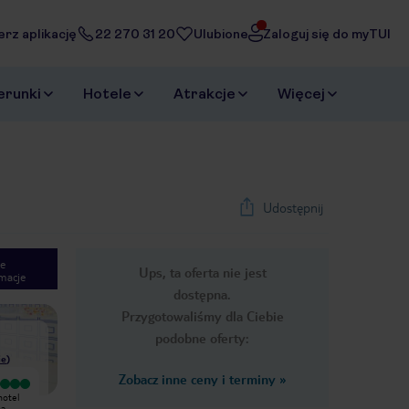
erz aplikację
22 270 31 20
Ulubione
Zaloguj się do myTUI
erunki
Hotele
Atrakcje
Więcej
Udostępnij
e
Ups, ta oferta nie jest
macje
1
/
12
dostępna.
Next slide
Przygotowaliśmy dla Ciebie
podobne oferty:
ie
)
Zobacz inne ceny i terminy
»
Wyjątkowy
Miasto turystyczne, nowoczesne,
hotel
6 nocy, bardzo mila obsluga,
rozbudowywane ale poza główną
na
sprzatanie codziennie, opcja ze