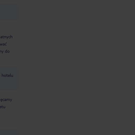
datnych
ować
śmy do
i hotelu
chęcamy
etu