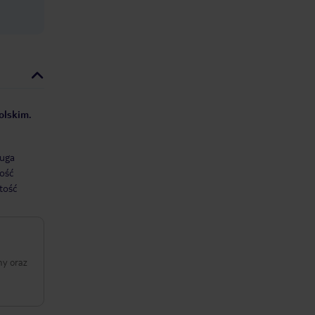
olskim.
uga
ość
tość
ny oraz