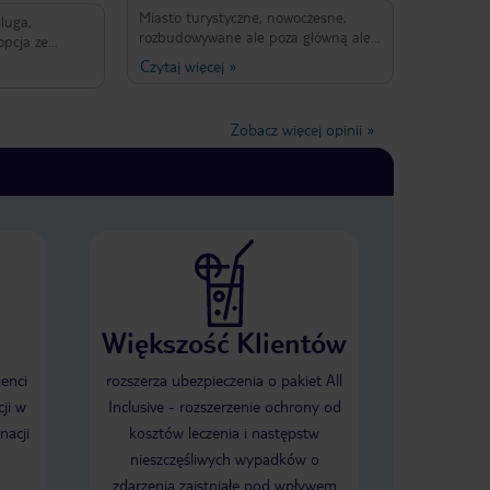
Miasto turystyczne, nowoczesne,
luga,
rozbudowywane ale poza główną aleją
opcja ze
niezbyt ładne. Hotel pięknie
 dobre (nie
Czytaj więcej
»
ozdobiony, szczególnie w lobby. Pokoje
o miło i
bardzo średnio posprzątane.
Jedzenie świeże, smaczne ale wybór
Zobacz więcej opinii
»
niewielki.
Większość Klientów
ienci
rozszerza ubezpieczenia o pakiet All
ji w
Inclusive - rozszerzenie ochrony od
nacji
kosztów leczenia i następstw
nieszczęśliwych wypadków o
zdarzenia zaistniałe pod wpływem