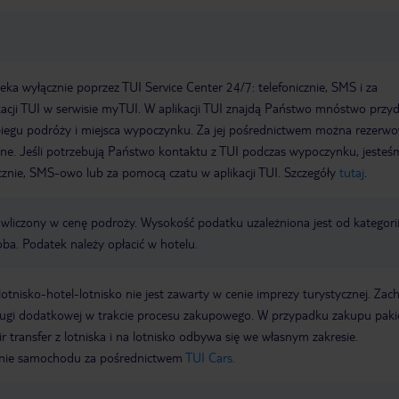
a wyłącznie poprzez TUI Service Center 24/7: telefonicznie, SMS i za
acji TUI w serwisie myTUI. W aplikacji TUI znajdą Państwo mnóstwo przy
biegu podróży i miejsca wypoczynku. Za jej pośrednictwem można rezerw
wne. Jeśli potrzebują Państwo kontaktu z TUI podczas wypoczynku, jeste
icznie, SMS-owo lub za pomocą czatu w aplikacji TUI. Szczegóły
tutaj
.
t wliczony w cenę podroży. Wysokość podatku uzależniona jest od kategori
oba. Podatek należy opłacić w hotelu.
e lotnisko-hotel-lotnisko nie jest zawarty w cenie imprezy turystycznej. Za
sługi dodatkowej w trakcie procesu zakupowego. W przypadku zakupu paki
r transfer z lotniska i na lotnisko odbywa się we własnym zakresie.
ie samochodu za pośrednictwem
TUI Cars.