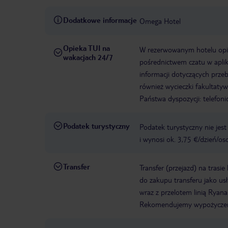
Dodatkowe informacje
Omega Hotel
Opieka TUI na
W rezerwowanym hotelu opiek
wakacjach 24/7
pośrednictwem czatu w aplik
informacji dotyczących prze
również wycieczki fakultaty
Państwa dyspozycji: telefon
Podatek turystyczny
Podatek turystyczny nie jes
i wynosi ok. 3,75 €/dzień/os
Transfer
Transfer (przejazd) na trasi
do zakupu transferu jako u
wraz z przelotem linią Ryanai
Rekomendujemy wypożyczen