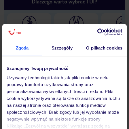
Dlaczego warto wybrać TUI?
Lider niskich cen
Największe biuro
30 lat w P
podróży w Polsce
Zgoda
Szczegóły
O plikach cookies
Szanujemy Twoją prywatność
Hotel
Używamy technologii takich jak pliki cookie w celu
poprawy komfortu użytkowania strony oraz
personalizowania wyświetlanych treści i reklam. Pliki
Opinie
cookie wykorzystywane są także do analizowania ruchu
na naszej stronie oraz oferowania funkcji mediów
społecznościowych. Brak zgody lub jej wycofanie może
Pokoje
negatywnie wpłynąć na niektóre funkcje strony.
Klikając „Zezwól na wszystkie” wyrażasz zgodę na