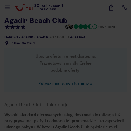
30
1
1
/
27
lat
|
numer
w Polsce
Agadir Beach Club
(1824 opinie)
MAROKO
AGADIR
AGADIR
KOD HOTELU
AGA11042
POKAŻ NA MAPIE
Ups, ta oferta nie jest dostępna.
Przygotowaliśmy dla Ciebie
podobne oferty:
Zobacz inne ceny i terminy
»
Agadir Beach Club
-
informacje
Wysoki standard oferowanych usług, doskonała lokalizacja tuż
przy prywatnej plaży i nadmorskiej promenadzie - to zapowiedź
nute
udanego pobytu. W hotelu Agadir Beach Club będziecie mieli