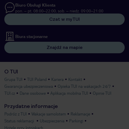
Biuro Obsługi Klienta
pon. – pt. 08:00–22:00, sob. – niedz. 09:00–21:00
Czat w myTUI
Biura stacjonarne
Znajdź na mapie
O TUI
Grupa TUI
TUI Poland
Kariera
Kontakt
Gwarancja ubezpieczeniowa
Opieka TUI na wakacjach 24/7
TUI.cz
Dane osobowe
Aplikacja mobilna TUI
Opinie TUI
Przydatne informacje
Podróż z TUI
Wakacje samolotem
Reklamacje
Status reklamacji
Ubezpieczenia
Parkingi
Hotele przy lotniskach