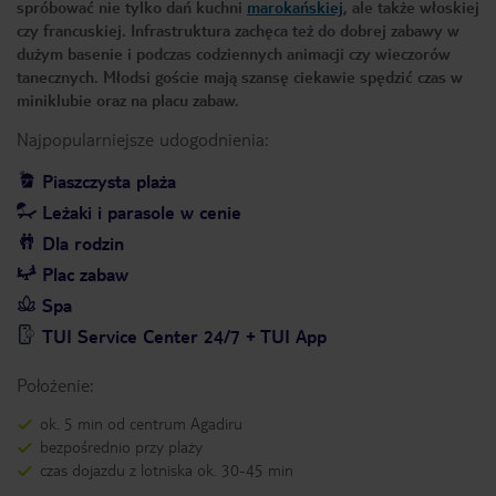
spróbować nie tylko dań kuchni
marokańskiej
, ale także włoskiej
czy francuskiej. Infrastruktura zachęca też do dobrej zabawy w
dużym basenie i podczas codziennych animacji czy wieczorów
tanecznych. Młodsi goście mają szansę ciekawie spędzić czas w
miniklubie oraz na placu zabaw.
Najpopularniejsze udogodnienia:
Piaszczysta plaża
Leżaki i parasole w cenie
Dla rodzin
Plac zabaw
Spa
TUI Service Center 24/7 + TUI App
Położenie:
ok. 5 min od centrum Agadiru
bezpośrednio przy plaży
czas dojazdu z lotniska ok. 30-45 min