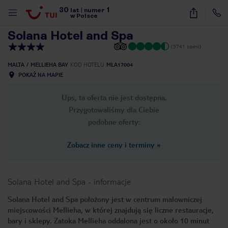
30
1
1
/
46
lat
|
numer
w Polsce
Solana Hotel and Spa
(5741 opinii)
MALTA
MELLIEHA BAY
KOD HOTELU
MLA17004
POKAŻ NA MAPIE
Ups, ta oferta nie jest dostępna.
Przygotowaliśmy dla Ciebie
podobne oferty:
Zobacz inne ceny i terminy
»
Solana Hotel and Spa
-
informacje
Solana Hotel and Spa położony jest w centrum malowniczej
miejscowości Mellieha, w której znajdują się liczne restauracje,
nute
bary i sklepy. Zatoka Mellieha oddalona jest o około 10 minut