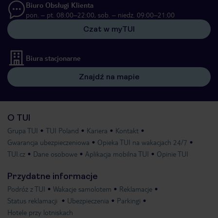
Biuro Obsługi Klienta
pon. – pt. 08:00–22:00, sob. – niedz. 09:00–21:00
Czat w myTUI
Biura stacjonarne
Znajdź na mapie
O TUI
Grupa TUI
TUI Poland
Kariera
Kontakt
Gwarancja ubezpieczeniowa
Opieka TUI na wakacjach 24/7
TUI.cz
Dane osobowe
Aplikacja mobilna TUI
Opinie TUI
Przydatne informacje
Podróż z TUI
Wakacje samolotem
Reklamacje
Status reklamacji
Ubezpieczenia
Parkingi
Hotele przy lotniskach