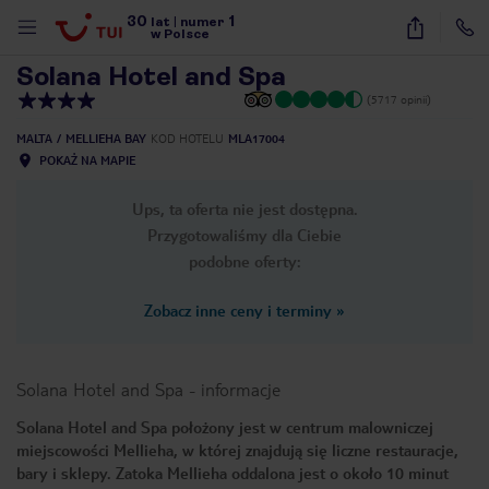
30
1
1
/
46
lat
|
numer
w Polsce
Solana Hotel and Spa
(5717 opinii)
MALTA
MELLIEHA BAY
KOD HOTELU
MLA17004
POKAŻ NA MAPIE
Ups, ta oferta nie jest dostępna.
Przygotowaliśmy dla Ciebie
podobne oferty:
Zobacz inne ceny i terminy
»
Solana Hotel and Spa
-
informacje
Solana Hotel and Spa położony jest w centrum malowniczej
miejscowości Mellieha, w której znajdują się liczne restauracje,
nute
bary i sklepy. Zatoka Mellieha oddalona jest o około 10 minut