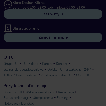
Biuro Obsługi Klienta
pon. – pt. 08:00–22:00, sob. – niedz. 09:00–21:00
Czat w myTUI
Biura stacjonarne
Znajdź na mapie
O TUI
Grupa TUI
TUI Poland
Kariera
Kontakt
Gwarancja ubezpieczeniowa
Opieka TUI na wakacjach 24/7
TUI.cz
Dane osobowe
Aplikacja mobilna TUI
Opinie TUI
Przydatne informacje
Podróż z TUI
Wakacje samolotem
Reklamacje
Status reklamacji
Ubezpieczenia
Parkingi
Hotele przy lotniskach