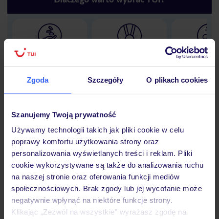
Lider niskich cen
Największe biuro
30 lat w P
podróży w Polsce
Zgoda
Szczegóły
O plikach cookies
Szanujemy Twoją prywatność
Hotel
Używamy technologii takich jak pliki cookie w celu
poprawy komfortu użytkowania strony oraz
personalizowania wyświetlanych treści i reklam. Pliki
Opinie
cookie wykorzystywane są także do analizowania ruchu
na naszej stronie oraz oferowania funkcji mediów
społecznościowych. Brak zgody lub jej wycofanie może
Pokoje
negatywnie wpłynąć na niektóre funkcje strony.
Klikając „Zezwól na wszystkie” wyrażasz zgodę na