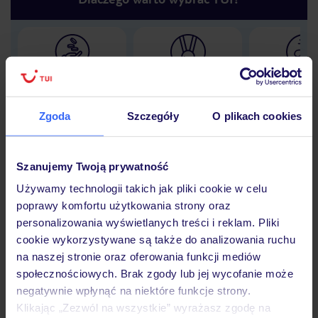
Lider niskich cen
Największe biuro
30 lat w P
podróży w Polsce
Zgoda
Szczegóły
O plikach cookies
Szanujemy Twoją prywatność
Hotel
Używamy technologii takich jak pliki cookie w celu
poprawy komfortu użytkowania strony oraz
personalizowania wyświetlanych treści i reklam. Pliki
Opinie
cookie wykorzystywane są także do analizowania ruchu
na naszej stronie oraz oferowania funkcji mediów
społecznościowych. Brak zgody lub jej wycofanie może
Pokoje
negatywnie wpłynąć na niektóre funkcje strony.
Klikając „Zezwól na wszystkie” wyrażasz zgodę na