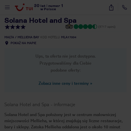
30
1
1
/
46
lat
|
numer
w Polsce
Solana Hotel and Spa
(5717 opinii)
MALTA
MELLIEHA BAY
KOD HOTELU
MLA17004
POKAŻ NA MAPIE
Ups, ta oferta nie jest dostępna.
Przygotowaliśmy dla Ciebie
podobne oferty:
Zobacz inne ceny i terminy
»
Solana Hotel and Spa
-
informacje
Solana Hotel and Spa położony jest w centrum malowniczej
miejscowości Mellieha, w której znajdują się liczne restauracje,
nute
bary i sklepy. Zatoka Mellieha oddalona jest o około 10 minut