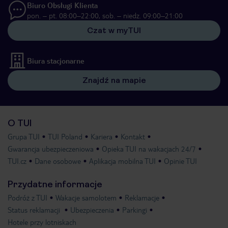
Biuro Obsługi Klienta
pon. – pt. 08:00–22:00, sob. – niedz. 09:00–21:00
Czat w myTUI
Biura stacjonarne
Znajdź na mapie
O TUI
Grupa TUI
TUI Poland
Kariera
Kontakt
Gwarancja ubezpieczeniowa
Opieka TUI na wakacjach 24/7
TUI.cz
Dane osobowe
Aplikacja mobilna TUI
Opinie TUI
Przydatne informacje
Podróż z TUI
Wakacje samolotem
Reklamacje
Status reklamacji
Ubezpieczenia
Parkingi
Hotele przy lotniskach