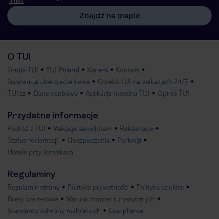
Znajdź na mapie
O TUI
Grupa TUI
TUI Poland
Kariera
Kontakt
Gwarancja ubezpieczeniowa
Opieka TUI na wakacjach 24/7
TUI.cz
Dane osobowe
Aplikacja mobilna TUI
Opinie TUI
Przydatne informacje
Podróż z TUI
Wakacje samolotem
Reklamacje
Status reklamacji
Ubezpieczenia
Parkingi
Hotele przy lotniskach
Regulaminy
Regulamin strony
Polityka prywatności
Polityka cookies
Bilety czarterowe
Warunki imprez turystycznych
Standardy ochrony małoletnich
Compliance