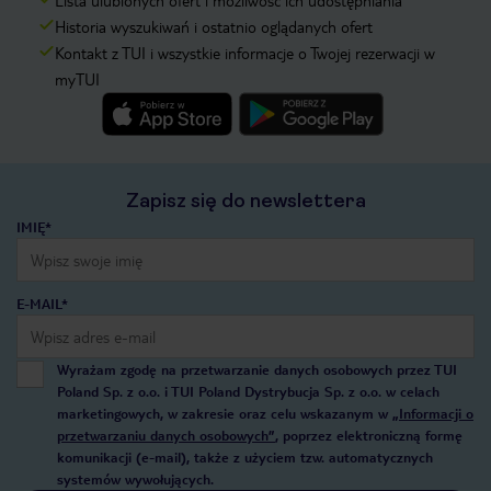
Lista ulubionych ofert i możliwość ich udostępniania
Historia wyszukiwań i ostatnio oglądanych ofert
Kontakt z TUI i wszystkie informacje o Twojej rezerwacji w
myTUI
Zapisz się do newslettera
IMIĘ*
E-MAIL*
Wyrażam zgodę na przetwarzanie danych osobowych przez TUI
Poland Sp. z o.o. i TUI Poland Dystrybucja Sp. z o.o. w celach
marketingowych, w zakresie oraz celu wskazanym w
„Informacji o
przetwarzaniu danych osobowych”
, poprzez elektroniczną formę
komunikacji (e-mail), także z użyciem tzw. automatycznych
systemów wywołujących.