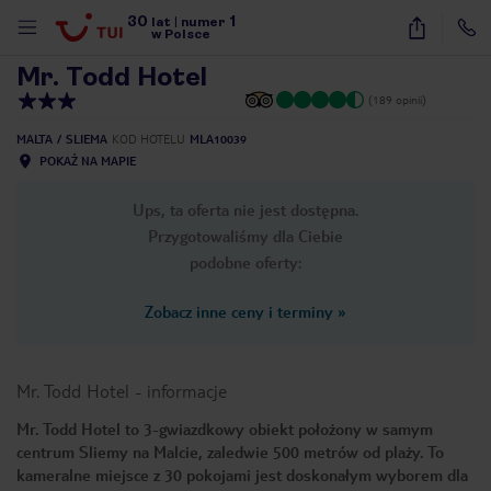
30
1
1
/
19
lat
|
numer
w Polsce
Mr. Todd Hotel
(189 opinii)
MALTA
SLIEMA
KOD HOTELU
MLA10039
POKAŻ NA MAPIE
Ups, ta oferta nie jest dostępna.
Przygotowaliśmy dla Ciebie
podobne oferty:
Zobacz inne ceny i terminy
»
Mr. Todd Hotel
-
informacje
Mr. Todd Hotel to 3-gwiazdkowy obiekt położony w samym
centrum Sliemy na Malcie, zaledwie 500 metrów od plaży. To
nute
kameralne miejsce z 30 pokojami jest doskonałym wyborem dla