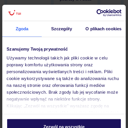
Zgoda
Szczegóły
O plikach cookies
Hotel
Szanujemy Twoją prywatność
Opinie
Używamy technologii takich jak pliki cookie w celu
poprawy komfortu użytkowania strony oraz
personalizowania wyświetlanych treści i reklam. Pliki
Pokoje
cookie wykorzystywane są także do analizowania ruchu
na naszej stronie oraz oferowania funkcji mediów
społecznościowych. Brak zgody lub jej wycofanie może
negatywnie wpłynąć na niektóre funkcje strony.
Wyżywienie
Klikając „Zezwól na wszystkie” wyrażasz zgodę na
umieszczenie wszystkich plików cookie. Możesz jednak
personalizować swój wybór wchodząc w zakładkę
Atrakcje
„Szczegóły”
Zezwól na wszystkie