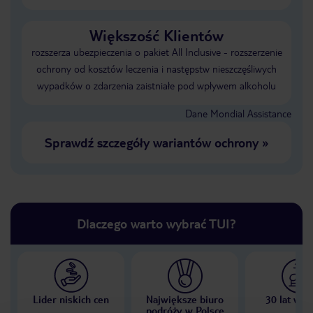
Większość Klientów
rozszerza ubezpieczenia o pakiet All Inclusive - rozszerzenie
ochrony od kosztów leczenia i następstw nieszczęśliwych
wypadków o zdarzenia zaistniałe pod wpływem alkoholu
Dane Mondial Assistance
Sprawdź szczegóły wariantów ochrony
»
Dlaczego warto wybrać TUI?
Lider niskich cen
Największe biuro
30 lat w P
podróży w Polsce