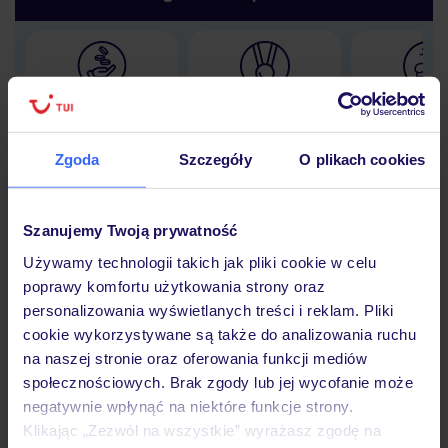
Lider niskich cen
Największe biuro
30 lat w P
podróży w Polsce
Zgoda
Szczegóły
O plikach cookies
Szanujemy Twoją prywatność
Hotel
Używamy technologii takich jak pliki cookie w celu
poprawy komfortu użytkowania strony oraz
personalizowania wyświetlanych treści i reklam. Pliki
Opinie
cookie wykorzystywane są także do analizowania ruchu
na naszej stronie oraz oferowania funkcji mediów
społecznościowych. Brak zgody lub jej wycofanie może
Pokoje
negatywnie wpłynąć na niektóre funkcje strony.
Klikając „Zezwól na wszystkie” wyrażasz zgodę na