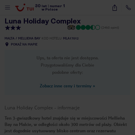
30
1
1
/
41
lat
|
numer
w Polsce
Luna Holiday Complex
(2460 opinii)
MALTA
MELLIEHA BAY
KOD HOTELU
MLA17012
POKAŻ NA MAPIE
Ups, ta oferta nie jest dostępna.
Przygotowaliśmy dla Ciebie
podobne oferty:
Zobacz inne ceny i terminy
»
Luna Holiday Complex
-
informacje
Ten 3-gwiazdkowy hotel znajduje się w miejscowości Mellieha
Bay na Malcie, w odległości około 300 metrów od plaży. Obiekt
nute
jest dogodnie usytuowany blisko centrum oraz rezerwatu