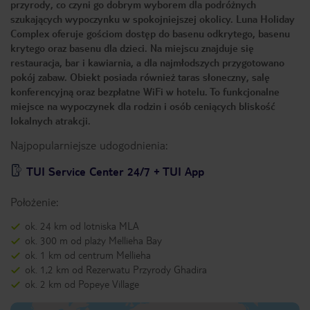
przyrody, co czyni go dobrym wyborem dla podróżnych
szukających wypoczynku w spokojniejszej okolicy. Luna Holiday
Complex oferuje gościom dostęp do basenu odkrytego, basenu
krytego oraz basenu dla dzieci. Na miejscu znajduje się
restauracja, bar i kawiarnia, a dla najmłodszych przygotowano
pokój zabaw. Obiekt posiada również taras słoneczny, salę
konferencyjną oraz bezpłatne WiFi w hotelu. To funkcjonalne
miejsce na wypoczynek dla rodzin i osób ceniących bliskość
lokalnych atrakcji.
Najpopularniejsze udogodnienia:
TUI Service Center 24/7 + TUI App
Położenie:
ok. 24 km od lotniska MLA
ok. 300 m od plaży Mellieha Bay
ok. 1 km od centrum Mellieha
ok. 1,2 km od Rezerwatu Przyrody Ghadira
ok. 2 km od Popeye Village