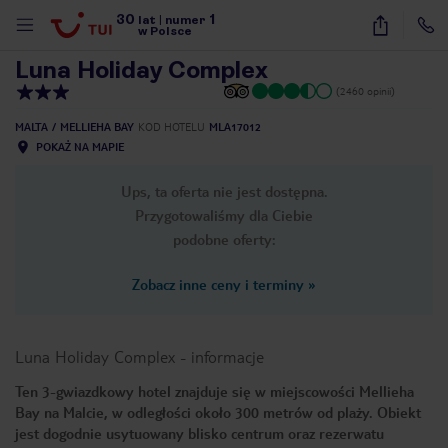
30
1
1
/
41
lat
|
numer
w Polsce
Luna Holiday Complex
(2460 opinii)
MALTA
MELLIEHA BAY
KOD HOTELU
MLA17012
POKAŻ NA MAPIE
Ups, ta oferta nie jest dostępna.
Przygotowaliśmy dla Ciebie
podobne oferty:
Zobacz inne ceny i terminy
»
Luna Holiday Complex
-
informacje
Ten 3-gwiazdkowy hotel znajduje się w miejscowości Mellieha
Bay na Malcie, w odległości około 300 metrów od plaży. Obiekt
nute
jest dogodnie usytuowany blisko centrum oraz rezerwatu