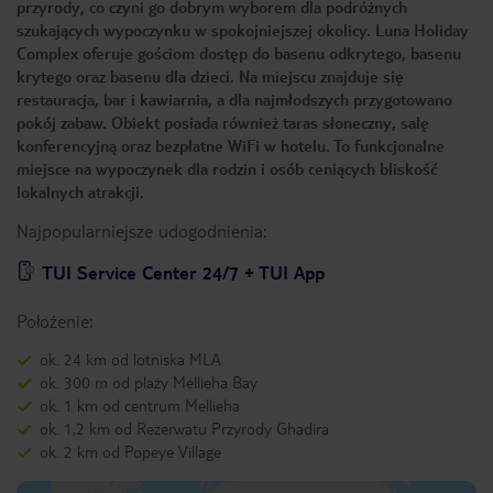
przyrody, co czyni go dobrym wyborem dla podróżnych
szukających wypoczynku w spokojniejszej okolicy. Luna Holiday
Complex oferuje gościom dostęp do basenu odkrytego, basenu
krytego oraz basenu dla dzieci. Na miejscu znajduje się
restauracja, bar i kawiarnia, a dla najmłodszych przygotowano
pokój zabaw. Obiekt posiada również taras słoneczny, salę
konferencyjną oraz bezpłatne WiFi w hotelu. To funkcjonalne
miejsce na wypoczynek dla rodzin i osób ceniących bliskość
lokalnych atrakcji.
Najpopularniejsze udogodnienia:
TUI Service Center 24/7 + TUI App
Położenie:
ok. 24 km od lotniska MLA
ok. 300 m od plaży Mellieha Bay
ok. 1 km od centrum Mellieha
ok. 1,2 km od Rezerwatu Przyrody Ghadira
ok. 2 km od Popeye Village