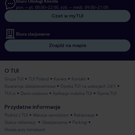
Biuro Obsługi Klienta
pon. – pt. 08:00–22:00, sob. – niedz. 09:00–21:00
Czat w myTUI
Biura stacjonarne
Znajdź na mapie
O TUI
Grupa TUI
TUI Poland
Kariera
Kontakt
Gwarancja ubezpieczeniowa
Opieka TUI na wakacjach 24/7
TUI.cz
Dane osobowe
Aplikacja mobilna TUI
Opinie TUI
Przydatne informacje
Podróż z TUI
Wakacje samolotem
Reklamacje
Status reklamacji
Ubezpieczenia
Parkingi
Hotele przy lotniskach