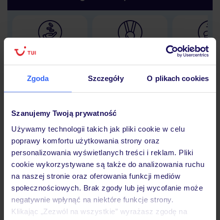
Lider niskich cen
Największe biuro
30 lat w P
podróży w Polsce
Zgoda
Szczegóły
O plikach cookies
Szanujemy Twoją prywatność
Hotel
Używamy technologii takich jak pliki cookie w celu
poprawy komfortu użytkowania strony oraz
personalizowania wyświetlanych treści i reklam. Pliki
Opinie
cookie wykorzystywane są także do analizowania ruchu
na naszej stronie oraz oferowania funkcji mediów
społecznościowych. Brak zgody lub jej wycofanie może
Pokoje
negatywnie wpłynąć na niektóre funkcje strony.
Klikając „Zezwól na wszystkie” wyrażasz zgodę na