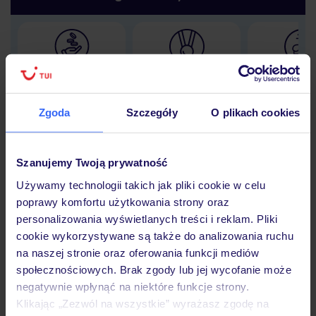
Lider niskich cen
Największe biuro
30 lat w P
podróży w Polsce
Zgoda
Szczegóły
O plikach cookies
Szanujemy Twoją prywatność
Hotel
Używamy technologii takich jak pliki cookie w celu
poprawy komfortu użytkowania strony oraz
personalizowania wyświetlanych treści i reklam. Pliki
Opinie
cookie wykorzystywane są także do analizowania ruchu
na naszej stronie oraz oferowania funkcji mediów
społecznościowych. Brak zgody lub jej wycofanie może
Pokoje
negatywnie wpłynąć na niektóre funkcje strony.
Klikając „Zezwól na wszystkie” wyrażasz zgodę na