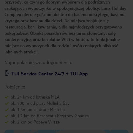
przyrody, co czyni go dobrym wyborem dla podróżnych
szukających wypoczynku w spokojniejszej okolicy. Luna Holiday
Complex oferuje gościom dostęp do basenu odkrytego, basenu
krytego oraz basenu dla dzieci. Na miejscu znajduje się
restauracja, bar i kawiarnia, a dla najmłodszych przygotowano
pokój zabaw. Obiekt posiada również taras słoneczny, salę
konferencyjną oraz bezpłatne WiFi w hotelu. To funkcjonalne
miejsce na wypoczynek dla rodzin i osób ceniących bliskość
lokalnych atrakcji.
Najpopularniejsze udogodnienia:
TUI Service Center 24/7 + TUI App
Położenie:
ok. 24 km od lotniska MLA
ok. 300 m od plaży Mellieha Bay
ok. 1 km od centrum Mellieha
ok. 1,2 km od Rezerwatu Przyrody Ghadira
ok. 2 km od Popeye Village