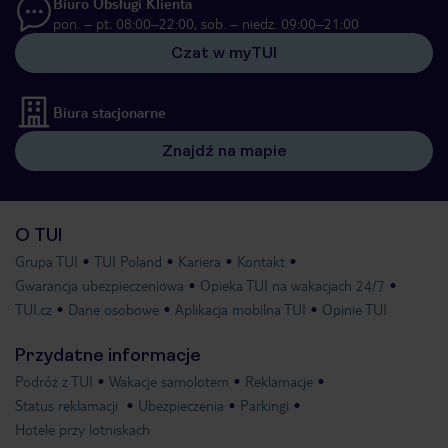
Biuro Obsługi Klienta
pon. – pt. 08:00–22:00, sob. – niedz. 09:00–21:00
Czat w myTUI
Biura stacjonarne
Znajdź na mapie
O TUI
Grupa TUI
TUI Poland
Kariera
Kontakt
Gwarancja ubezpieczeniowa
Opieka TUI na wakacjach 24/7
TUI.cz
Dane osobowe
Aplikacja mobilna TUI
Opinie TUI
Przydatne informacje
Podróż z TUI
Wakacje samolotem
Reklamacje
Status reklamacji
Ubezpieczenia
Parkingi
Hotele przy lotniskach