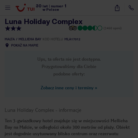
30
1
1
/
41
lat
|
numer
w Polsce
Luna Holiday Complex
(2460 opinii)
MALTA
MELLIEHA BAY
KOD HOTELU
MLA17012
POKAŻ NA MAPIE
Ups, ta oferta nie jest dostępna.
Przygotowaliśmy dla Ciebie
podobne oferty:
Zobacz inne ceny i terminy
»
Luna Holiday Complex
-
informacje
Ten 3-gwiazdkowy hotel znajduje się w miejscowości Mellieha
Bay na Malcie, w odległości około 300 metrów od plaży. Obiekt
nute
jest dogodnie usytuowany blisko centrum oraz rezerwatu