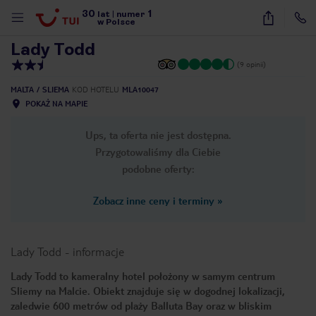
30
1
1
/
17
lat
|
numer
w Polsce
Lady Todd
(9 opinii)
MALTA
SLIEMA
KOD HOTELU
MLA10047
POKAŻ NA MAPIE
Ups, ta oferta nie jest dostępna.
Przygotowaliśmy dla Ciebie
podobne oferty:
Zobacz inne ceny i terminy
»
Lady Todd
-
informacje
Lady Todd to kameralny hotel położony w samym centrum
Sliemy na Malcie. Obiekt znajduje się w dogodnej lokalizacji,
nute
zaledwie 600 metrów od plaży Balluta Bay oraz w bliskim