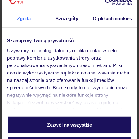
Zgoda
Szczegóły
O plikach cookies
Hotel
Szanujemy Twoją prywatność
Używamy technologii takich jak pliki cookie w celu
poprawy komfortu użytkowania strony oraz
Pokoje
personalizowania wyświetlanych treści i reklam. Pliki
cookie wykorzystywane są także do analizowania ruchu
na naszej stronie oraz oferowania funkcji mediów
Wyżywienie
społecznościowych. Brak zgody lub jej wycofanie może
negatywnie wpłynąć na niektóre funkcje strony.
Klikając „Zezwól na wszystkie” wyrażasz zgodę na
Atrakcje
umieszczenie wszystkich plików cookie. Możesz jednak
personalizować swój wybór wchodząc w zakładkę
„Szczegóły”
Zezwól na wszystkie
Ważne informacje
Szczegółowe informacje o plikach cookie znajdziesz