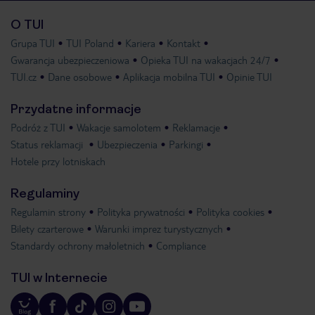
O TUI
Grupa TUI
TUI Poland
Kariera
Kontakt
Gwarancja ubezpieczeniowa
Opieka TUI na wakacjach 24/7
TUI.cz
Dane osobowe
Aplikacja mobilna TUI
Opinie TUI
Przydatne informacje
Podróż z TUI
Wakacje samolotem
Reklamacje
Status reklamacji
Ubezpieczenia
Parkingi
Hotele przy lotniskach
Regulaminy
Regulamin strony
Polityka prywatności
Polityka cookies
Bilety czarterowe
Warunki imprez turystycznych
Standardy ochrony małoletnich
Compliance
TUI w Internecie