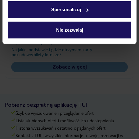
w
polityce plików cookies
oraz
polityce prywatności
.
Spersonalizuj
Często zadawane pytania
Nie zezwalaj
Jak zmienić uczestników/osobę zgłaszającą?
Czy w Hotelu będzie przedstawiciel TUI?
Na jakiej podstawie i gdzie otrzymam karty
pokładowe/bilety lotnicze?
Zobacz więcej
Pobierz bezpłatną aplikację TUI
Szybkie wyszukiwanie i przeglądanie ofert
Lista ulubionych ofert i możliwość ich udostępniania
Historia wyszukiwań i ostatnio oglądanych ofert
Kontakt z TUI i wszystkie informacje o Twojej rezerwacji w