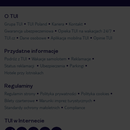
O TUI
Grupa TUI
TUI Poland
Kariera
Kontakt
Gwarancja ubezpieczeniowa
Opieka TUI na wakacjach 24/7
TUI.cz
Dane osobowe
Aplikacja mobilna TUI
Opinie TUI
Przydatne informacje
Podróż z TUI
Wakacje samolotem
Reklamacje
Status reklamacji
Ubezpieczenia
Parkingi
Hotele przy lotniskach
Regulaminy
Regulamin strony
Polityka prywatności
Polityka cookies
Bilety czarterowe
Warunki imprez turystycznych
Standardy ochrony małoletnich
Compliance
TUI w Internecie