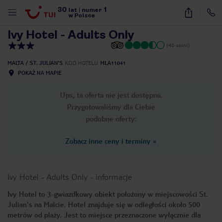
30
1
1
/
21
lat
|
numer
w Polsce
Ivy Hotel - Adults Only
(40 opinii)
MALTA
ST. JULIAN'S
KOD HOTELU
MLA11041
POKAŻ NA MAPIE
Ups, ta oferta nie jest dostępna.
Przygotowaliśmy dla Ciebie
podobne oferty:
Zobacz inne ceny i terminy
»
Ivy Hotel - Adults Only
-
informacje
Ivy Hotel to 3-gwiazdkowy obiekt położony w miejscowości St.
Julian's na Malcie. Hotel znajduje się w odległości około 500
nute
metrów od plaży. Jest to miejsce przeznaczone wyłącznie dla