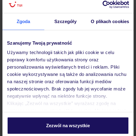
podróży w Polsce
Zgoda
Szczegóły
O plikach cookies
Hotel
Szanujemy Twoją prywatność
Używamy technologii takich jak pliki cookie w celu
poprawy komfortu użytkowania strony oraz
Pokoje
personalizowania wyświetlanych treści i reklam. Pliki
cookie wykorzystywane są także do analizowania ruchu
na naszej stronie oraz oferowania funkcji mediów
Wyżywienie
społecznościowych. Brak zgody lub jej wycofanie może
negatywnie wpłynąć na niektóre funkcje strony.
Klikając „Zezwól na wszystkie” wyrażasz zgodę na
Atrakcje
umieszczenie wszystkich plików cookie. Możesz jednak
personalizować swój wybór wchodząc w zakładkę
„Szczegóły”
Zezwól na wszystkie
Ważne informacje
Szczegółowe informacje o plikach cookie znajdziesz