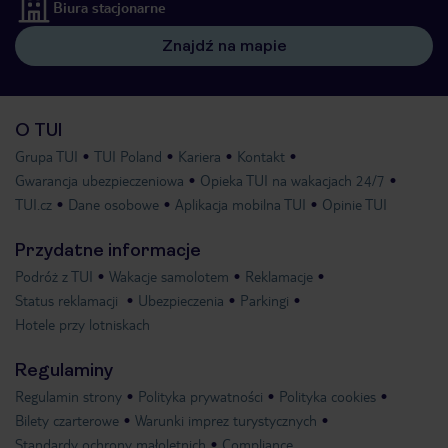
Biura stacjonarne
Znajdź na mapie
O TUI
Grupa TUI
TUI Poland
Kariera
Kontakt
Gwarancja ubezpieczeniowa
Opieka TUI na wakacjach 24/7
TUI.cz
Dane osobowe
Aplikacja mobilna TUI
Opinie TUI
Przydatne informacje
Podróż z TUI
Wakacje samolotem
Reklamacje
Status reklamacji
Ubezpieczenia
Parkingi
Hotele przy lotniskach
Regulaminy
Regulamin strony
Polityka prywatności
Polityka cookies
Bilety czarterowe
Warunki imprez turystycznych
Standardy ochrony małoletnich
Compliance