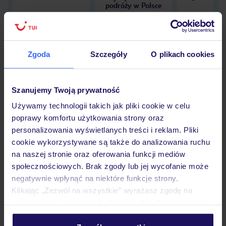
podróży w Polsce
Zgoda
Szczegóły
O plikach cookies
Hotel
Szanujemy Twoją prywatność
Używamy technologii takich jak pliki cookie w celu
Opinie
poprawy komfortu użytkowania strony oraz
personalizowania wyświetlanych treści i reklam. Pliki
cookie wykorzystywane są także do analizowania ruchu
Pokoje
na naszej stronie oraz oferowania funkcji mediów
społecznościowych. Brak zgody lub jej wycofanie może
negatywnie wpłynąć na niektóre funkcje strony.
Wyżywienie
Klikając „Zezwól na wszystkie” wyrażasz zgodę na
umieszczenie wszystkich plików cookie. Możesz jednak
personalizować swój wybór wchodząc w zakładkę
Atrakcje