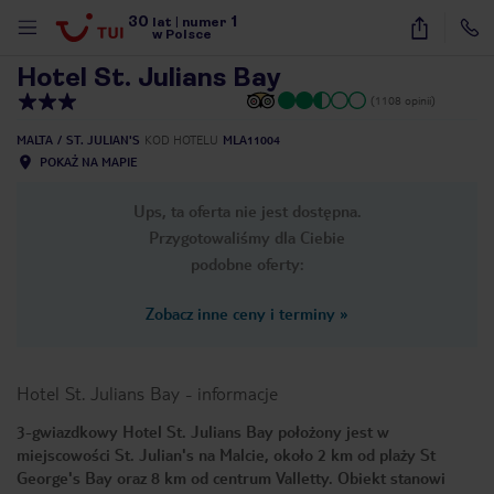
30
1
1
/
26
lat
|
numer
w Polsce
Hotel St. Julians Bay
(1108 opinii)
MALTA
ST. JULIAN'S
KOD HOTELU
MLA11004
POKAŻ NA MAPIE
Ups, ta oferta nie jest dostępna.
Przygotowaliśmy dla Ciebie
podobne oferty:
Zobacz inne ceny i terminy
»
Hotel St. Julians Bay
-
informacje
3-gwiazdkowy Hotel St. Julians Bay położony jest w
miejscowości St. Julian's na Malcie, około 2 km od plaży St
nute
George's Bay oraz 8 km od centrum Valletty. Obiekt stanowi