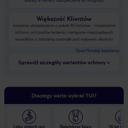
wakacji w ramach ubezpieczenia od rezygnacji
Większość Klientów
rozszerza ubezpieczenia o pakiet All Inclusive - rozszerzenie
ochrony od kosztów leczenia i następstw nieszczęśliwych
wypadków o zdarzenia zaistniałe pod wpływem alkoholu
Dane Mondial Assistance
Sprawdź szczegóły wariantów ochrony
»
Dlaczego warto wybrać TUI?
Lider niskich cen
Największe biuro
30 lat w P