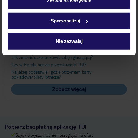
„Szczegóły”
Zezwól na wszystkie
Szczegółowe informacje o plikach cookie znajdziesz
w
polityce plików cookies
oraz
polityce prywatności
.
Ważne informacje
Spersonalizuj
Nie zezwalaj
Często zadawane pytania
Jak zmienić uczestników/osobę zgłaszającą?
Czy w Hotelu będzie przedstawiciel TUI?
Na jakiej podstawie i gdzie otrzymam karty
pokładowe/bilety lotnicze?
Zobacz więcej
Pobierz bezpłatną aplikację TUI
Szybkie wyszukiwanie i przeglądanie ofert