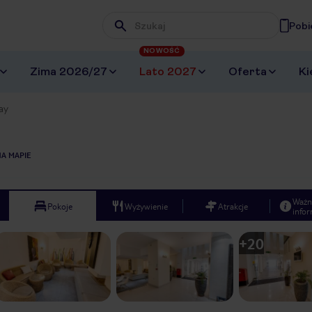
Pobi
Wpisz frazę, której szukasz
NOWOŚĆ
Zima 2026/27
Lato 2027
Oferta
Ki
ay
A MAPIE
Ważn
Pokoje
Wyżywienie
Atrakcje
infor
+
20