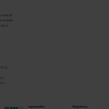
y oraz 8
e hotelu
 są w
(MLA)
Bay
eum
Wyjątkowy
aagniesszkaa