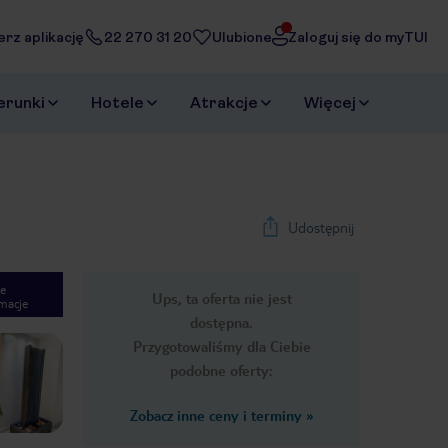
erz aplikację
22 270 31 20
Ulubione
Zaloguj się do myTUI
erunki
Hotele
Atrakcje
Więcej
Udostępnij
e
Ups, ta oferta nie jest
macje
1
/
26
dostępna.
Next slide
Przygotowaliśmy dla Ciebie
podobne oferty:
Zobacz inne ceny i terminy
»