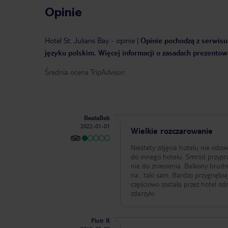
Opinie
Hotel St. Julians Bay
-
opinie
|
Opinie pochodzą z serwisu 
języku polskim. Więcej informacji o zasadach prezentowa
Średnia ocena TripAdvisor:
BeataBeb
2022-01-01
Wielkie rozczarowanie
Niestety zdjęcia hotelu nie odzw
do innego hotelu. Smród przypr
nie do zniesienia. Balkony bru
na.. taki sam. Bardzo przygnębiający widok. Hotel udaje, że nic się nie stało. Pr
częściowo została przez hotel odrzucona. Jestem klientem booking.com od lat, w życiu
zdarzyło.
Piotr R