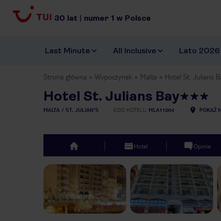
30
lat
|
numer
1
w Polsce
Last Minute
All Inclusive
Lato 2026
Strona główna
Wypoczynek
Malta
Hotel St. Julians B
Hotel St. Julians Bay
MALTA
ST. JULIAN'S
KOD HOTELU
MLA11004
POKAŻ N
Hotel
Opinie
top
Previous slide