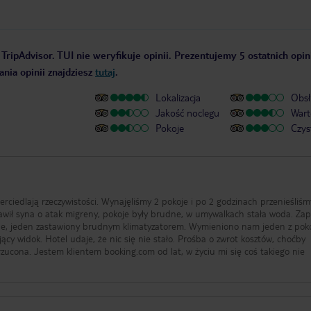
TripAdvisor. TUI nie weryfikuje opinii. Prezentujemy 5 ostatnich opin
nia opinii znajdziesz
tutaj
.
Lokalizacja
Obsł
Jakość noclegu
Wart
Pokoje
Czys
ierciedlają rzeczywistości. Wynajęliśmy 2 pokoje i po 2 godzinach przenieśliśm
awił syna o atak migreny, pokoje były brudne, w umywalkach stała woda. Za
dne, jeden zastawiony brudnym klimatyzatorem. Wymieniono nam jeden z poko
ośba o zwrot kosztów, choćby
 mi się coś takiego nie