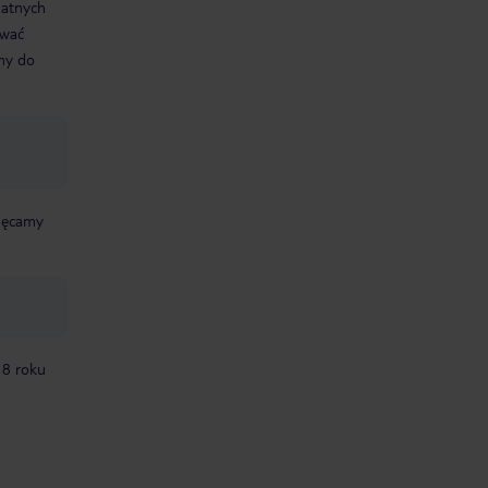
datnych
ować
śmy do
chęcamy
18 roku