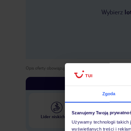
Wybierz
lo
Opis oferty obowiązuje dla wyjazdów w terminie
od
1 list
Zgoda
Szanujemy Twoją prywatno
Największe biuro podr
Lider niskich cen
w Polsce
Używamy technologii takich 
wyświetlanych treści i rekla