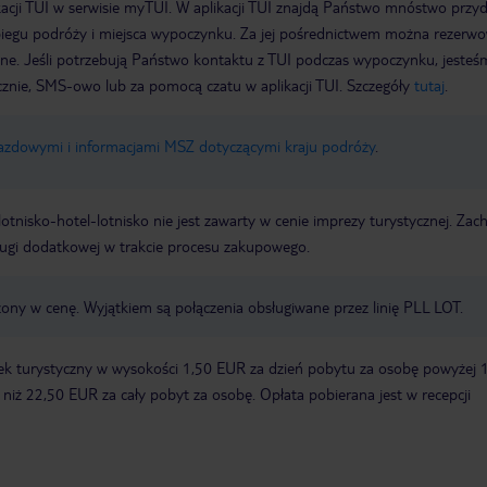
acji TUI w serwisie myTUI. W aplikacji TUI znajdą Państwo mnóstwo przy
biegu podróży i miejsca wypoczynku. Za jej pośrednictwem można rezerw
wne. Jeśli potrzebują Państwo kontaktu z TUI podczas wypoczynku, jeste
icznie, SMS-owo lub za pomocą czatu w aplikacji TUI. Szczegóły
tutaj
.
jazdowymi i informacjami MSZ dotyczącymi kraju podróży
.
e lotnisko-hotel-lotnisko nie jest zawarty w cenie imprezy turystycznej. Za
ługi dodatkowej w trakcie procesu zakupowego.
zony w cenę. Wyjątkiem są połączenia obsługiwane przez linię PLL LOT.
ek turystyczny w wysokości 1,50 EUR za dzień pobytu za osobę powyżej 
zy niż 22,50 EUR za cały pobyt za osobę. Opłata pobierana jest w recepcji