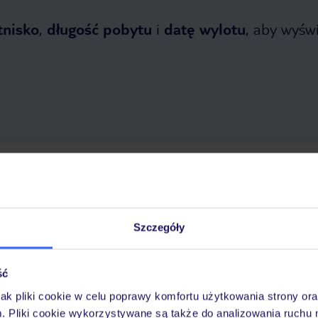
tnisko
,
długość pobytu
i
datę wylotu
, aby wyświe
opada 2026
do
31 marca 2027
Dlaczego warto wybrać TUI?
Szczegóły
ść
óży
Tylko u nas opieka na
10
30 lat w Polsce
wakacjach 24/7
jak pliki cookie w celu poprawy komfortu użytkowania strony or
m. Pliki cookie wykorzystywane są także do analizowania ruchu 