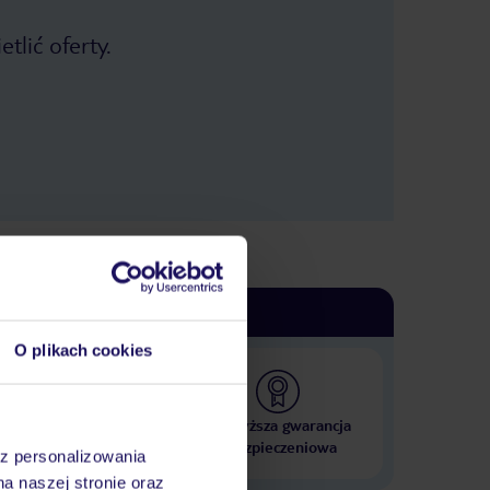
tlić oferty.
O plikach cookies
 000 hoteli w ponad 50
Najwyższa gwarancja
krajach
ubezpieczeniowa
az personalizowania
na naszej stronie oraz