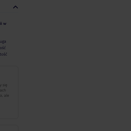
ii w
uga
ość
tość
y się
pach
i, ale