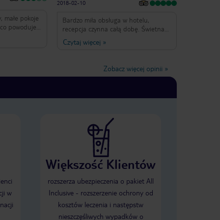
2018-02-10
, małe pokoje
Bardzo miła obsługa w hotelu,
 co powoduje
recepcja czynna całą dobę. Świetna
azienka bardzo
lokalizacja, w pobliżu hotelu wiele
Czytaj więcej
»
brudna.
restauracji i kafejek,blisko centrum.
 jest dobra
Dobra cena.Hotel idealny na
stanku
weekendowy wypad. Serdecznie
Zobacz więcej opinii
»
et i
polecam :-)
Większość Klientów
ienci
rozszerza ubezpieczenia o pakiet All
ji w
Inclusive - rozszerzenie ochrony od
nacji
kosztów leczenia i następstw
nieszczęśliwych wypadków o