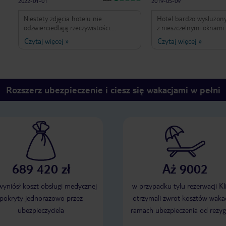
2022-01-01
2019-05-09
Niestety zdjęcia hotelu nie
Hotel bardzo wysłużony
odzwierciedlają rzeczywistości.
z nieszczelnymi oknami
Wynajęliśmy 2 pokoje i po 2
duży hałas w pokoju. Ł
Czytaj więcej
»
Czytaj więcej
»
godzinach przenieśliśmy się do
mała, niekomfortowa i 
innego hotelu. Smród przyprawił syna
Jedynym plusem hotelu
o atak migreny, pokoje były brudne,
lokalizacja, blisko przy
w umywalkach stała woda. Zapach
autobusowe, supermark
nie do zniesienia. Balkony brudne,
restauracje.
Rozszerz ubezpieczenie i ciesz się wakacjami w pełni
jeden zastawiony brudnym
klimatyzatorem. Wymieniono nam
jeden z pokoi, ale na.. taki sam.
Bardzo przygnębiający widok. Hotel
udaje, że nic się nie stało. Prośba o
zwrot kosztów, choćby częściowo
została przez hotel odrzucona.
Jestem klientem booking.com od lat,
w życiu mi się coś takiego nie
689 420 zł
Aż 9002
zdarzyło.
 wyniósł koszt obsługi medycznej
w przypadku tylu rezerwacji Kl
pokryty jednorazowo przez
otrzymali zwrot kosztów wakac
ubezpieczyciela
ramach ubezpieczenia od rezyg