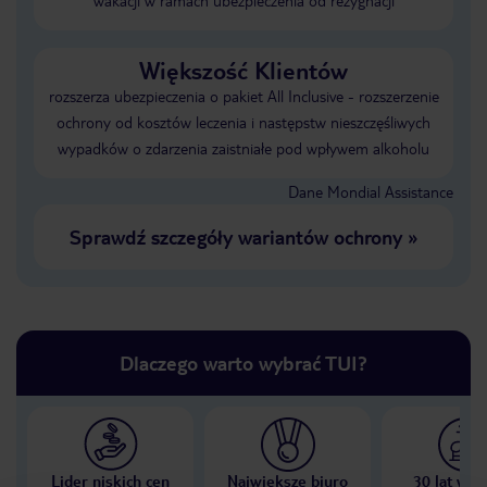
wakacji w ramach ubezpieczenia od rezygnacji
Większość Klientów
rozszerza ubezpieczenia o pakiet All Inclusive - rozszerzenie
ochrony od kosztów leczenia i następstw nieszczęśliwych
wypadków o zdarzenia zaistniałe pod wpływem alkoholu
Dane Mondial Assistance
Sprawdź szczegóły wariantów ochrony
»
Dlaczego warto wybrać TUI?
Lider niskich cen
Największe biuro
30 lat w P