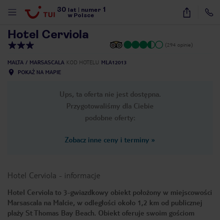
30
1
1
/
28
lat
|
numer
w Polsce
Hotel Cerviola
(294 opinie)
MALTA
MARSASCALA
KOD HOTELU
MLA12013
POKAŻ NA MAPIE
Ups, ta oferta nie jest dostępna.
Przygotowaliśmy dla Ciebie
podobne oferty:
Zobacz inne ceny i terminy
»
Hotel Cerviola
-
informacje
Hotel Cerviola to 3-gwiazdkowy obiekt położony w miejscowości
Marsascala na Malcie, w odległości około 1,2 km od publicznej
nute
plaży St Thomas Bay Beach. Obiekt oferuje swoim gościom