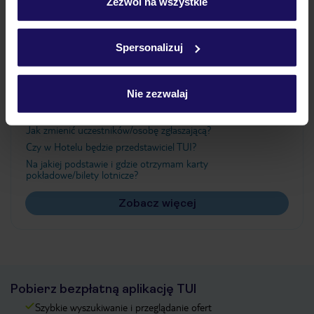
„Szczegóły”
Zezwól na wszystkie
Szczegółowe informacje o plikach cookie znajdziesz
w
polityce plików cookies
oraz
polityce prywatności
.
Ważne informacje
Spersonalizuj
Nie zezwalaj
Często zadawane pytania
Jak zmienić uczestników/osobę zgłaszającą?
Czy w Hotelu będzie przedstawiciel TUI?
Na jakiej podstawie i gdzie otrzymam karty
pokładowe/bilety lotnicze?
Zobacz więcej
Pobierz bezpłatną aplikację TUI
Szybkie wyszukiwanie i przeglądanie ofert