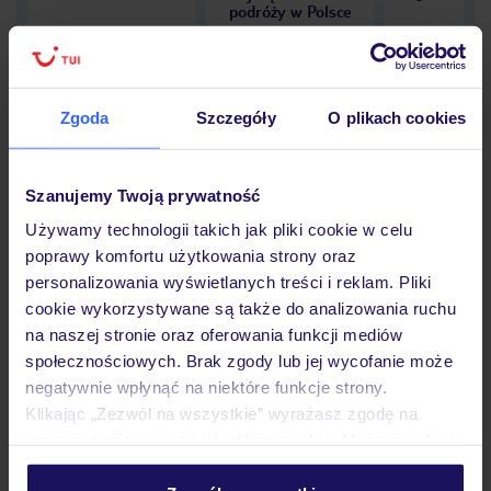
podróży w Polsce
Zgoda
Szczegóły
O plikach cookies
Hotel
Szanujemy Twoją prywatność
Używamy technologii takich jak pliki cookie w celu
Opinie
poprawy komfortu użytkowania strony oraz
personalizowania wyświetlanych treści i reklam. Pliki
cookie wykorzystywane są także do analizowania ruchu
Pokoje
na naszej stronie oraz oferowania funkcji mediów
społecznościowych. Brak zgody lub jej wycofanie może
negatywnie wpłynąć na niektóre funkcje strony.
Wyżywienie
Klikając „Zezwól na wszystkie” wyrażasz zgodę na
umieszczenie wszystkich plików cookie. Możesz jednak
personalizować swój wybór wchodząc w zakładkę
Atrakcje