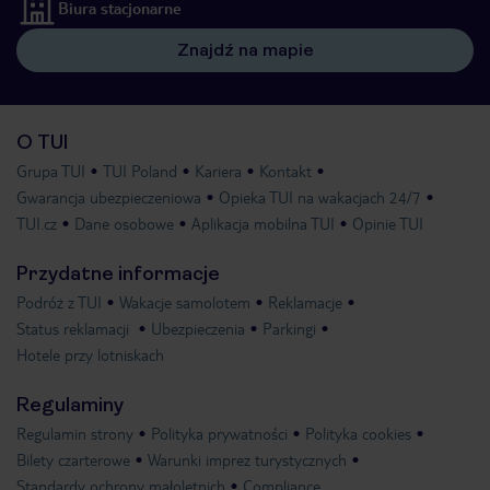
Biura stacjonarne
Znajdź na mapie
O TUI
Grupa TUI
TUI Poland
Kariera
Kontakt
Gwarancja ubezpieczeniowa
Opieka TUI na wakacjach 24/7
TUI.cz
Dane osobowe
Aplikacja mobilna TUI
Opinie TUI
Przydatne informacje
Podróż z TUI
Wakacje samolotem
Reklamacje
Status reklamacji
Ubezpieczenia
Parkingi
Hotele przy lotniskach
Regulaminy
Regulamin strony
Polityka prywatności
Polityka cookies
Bilety czarterowe
Warunki imprez turystycznych
Standardy ochrony małoletnich
Compliance