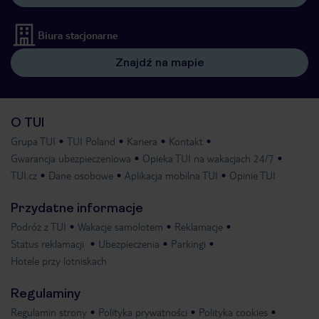
Biura stacjonarne
Znajdź na mapie
O TUI
Grupa TUI
TUI Poland
Kariera
Kontakt
Gwarancja ubezpieczeniowa
Opieka TUI na wakacjach 24/7
TUI.cz
Dane osobowe
Aplikacja mobilna TUI
Opinie TUI
Przydatne informacje
Podróż z TUI
Wakacje samolotem
Reklamacje
Status reklamacji
Ubezpieczenia
Parkingi
Hotele przy lotniskach
Regulaminy
Regulamin strony
Polityka prywatności
Polityka cookies