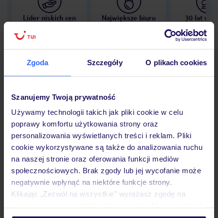
Lider niskich cen
Największe biuro
30 lat w P
podróży w Polsce
Zgoda
Szczegóły
O plikach cookies
Hotel
Szanujemy Twoją prywatność
Używamy technologii takich jak pliki cookie w celu
poprawy komfortu użytkowania strony oraz
Opinie
personalizowania wyświetlanych treści i reklam. Pliki
cookie wykorzystywane są także do analizowania ruchu
na naszej stronie oraz oferowania funkcji mediów
Pokoje
społecznościowych. Brak zgody lub jej wycofanie może
negatywnie wpłynąć na niektóre funkcje strony.
Klikając „Zezwól na wszystkie” wyrażasz zgodę na
Wyżywienie
umieszczenie wszystkich plików cookie. Możesz jednak
personalizować swój wybór wchodząc w zakładkę