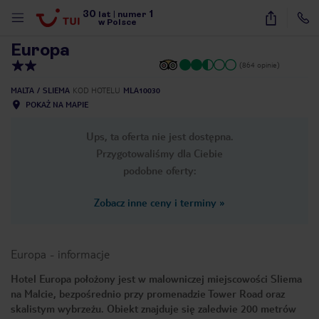
30
1
1
/
21
lat
|
numer
w Polsce
Europa
(864 opinie)
MALTA
SLIEMA
KOD HOTELU
MLA10030
POKAŻ NA MAPIE
Ups, ta oferta nie jest dostępna.
Przygotowaliśmy dla Ciebie
podobne oferty:
Zobacz inne ceny i terminy
»
Europa
-
informacje
Hotel Europa położony jest w malowniczej miejscowości Sliema
na Malcie, bezpośrednio przy promenadzie Tower Road oraz
nute
skalistym wybrzeżu. Obiekt znajduje się zaledwie 200 metrów