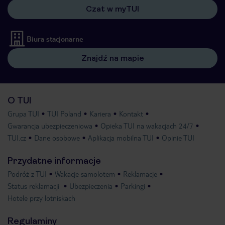
Czat w myTUI
Biura stacjonarne
Znajdź na mapie
O TUI
Grupa TUI
TUI Poland
Kariera
Kontakt
Gwarancja ubezpieczeniowa
Opieka TUI na wakacjach 24/7
TUI.cz
Dane osobowe
Aplikacja mobilna TUI
Opinie TUI
Przydatne informacje
Podróż z TUI
Wakacje samolotem
Reklamacje
Status reklamacji
Ubezpieczenia
Parkingi
Hotele przy lotniskach
Regulaminy