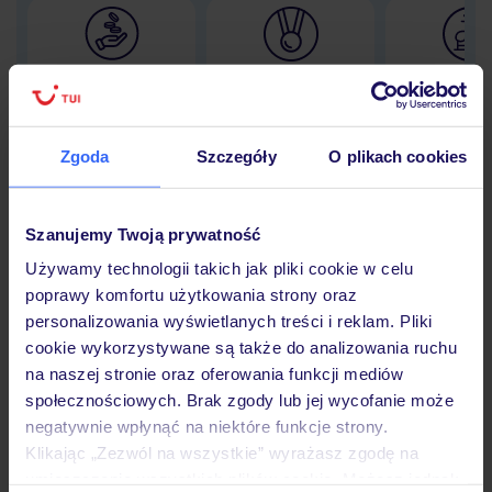
Lider niskich cen
Największe biuro
30 lat w P
podróży w Polsce
Zgoda
Szczegóły
O plikach cookies
Hotel
Szanujemy Twoją prywatność
Używamy technologii takich jak pliki cookie w celu
poprawy komfortu użytkowania strony oraz
Opinie
personalizowania wyświetlanych treści i reklam. Pliki
cookie wykorzystywane są także do analizowania ruchu
na naszej stronie oraz oferowania funkcji mediów
Pokoje
społecznościowych. Brak zgody lub jej wycofanie może
negatywnie wpłynąć na niektóre funkcje strony.
Klikając „Zezwól na wszystkie” wyrażasz zgodę na
Wyżywienie
umieszczenie wszystkich plików cookie. Możesz jednak