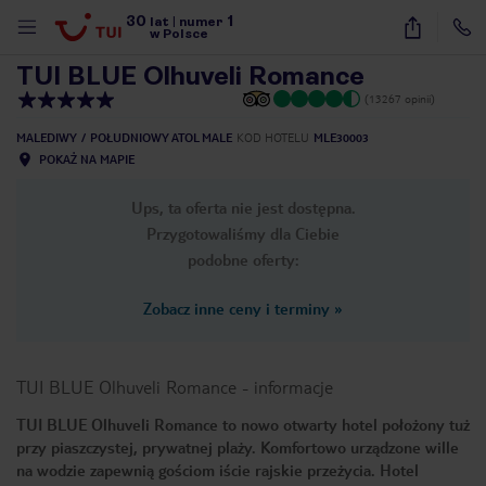
30
1
1
/
30
lat
|
numer
w Polsce
TUI BLUE Olhuveli Romance
(13267 opinii)
MALEDIWY
POŁUDNIOWY ATOL MALE
KOD HOTELU
MLE30003
POKAŻ NA MAPIE
Ups, ta oferta nie jest dostępna.
Przygotowaliśmy dla Ciebie
podobne oferty:
Zobacz inne ceny i terminy
»
TUI BLUE Olhuveli Romance
-
informacje
TUI BLUE Olhuveli Romance to nowo otwarty hotel położony tuż
przy piaszczystej, prywatnej plaży. Komfortowo urządzone wille
nute
na wodzie zapewnią gościom iście rajskie przeżycia. Hotel