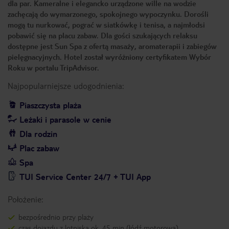
dla par. Kameralne i elegancko urządzone wille na wodzie
zachęcają do wymarzonego, spokojnego wypoczynku. Dorośli
mogą tu nurkować, pograć w siatkówkę i tenisa, a najmłodsi
pobawić się na placu zabaw. Dla gości szukających relaksu
dostępne jest Sun Spa z ofertą masaży, aromaterapii i zabiegów
pielęgnacyjnych. Hotel został wyróżniony certyfikatem Wybór
Roku w portalu TripAdvisor.
Najpopularniejsze udogodnienia:
Piaszczysta plaża
Leżaki i parasole w cenie
Dla rodzin
Plac zabaw
Spa
TUI Service Center 24/7 + TUI App
Położenie:
bezpośrednio przy plaży
czas dojazdu z lotniska ok. 45 min (łódź motorowa)