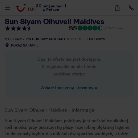
30
1
1
/
36
lat
|
numer
w Polsce
Sun Siyam Olhuveli Maldives
(13267 opinii)
MALEDIWY
POŁUDNIOWY ATOL MALE
KOD HOTELU
MLE30070
POKAŻ NA MAPIE
Ups, ta oferta nie jest dostępna.
Przygotowaliśmy dla Ciebie
podobne oferty:
Zobacz inne ceny i terminy
»
Sun Siyam Olhuveli Maldives
-
informacje
Sun Siyam Olhuveli Maldives położony jest pośród tropikalnej
roślinności, przy piaszczystej plaży i szerokiej błękitnej lagunie.
nute
To doskonały wybór dla miłośników sportów wodnych, a także