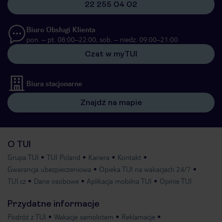
22 255 04 02
Biuro Obsługi Klienta
pon. – pt. 08:00–22:00, sob. – niedz. 09:00–21:00
Czat w myTUI
Biura stacjonarne
Znajdź na mapie
O TUI
Grupa TUI
TUI Poland
Kariera
Kontakt
Gwarancja ubezpieczeniowa
Opieka TUI na wakacjach 24/7
TUI.cz
Dane osobowe
Aplikacja mobilna TUI
Opinie TUI
Przydatne informacje
Podróż z TUI
Wakacje samolotem
Reklamacje