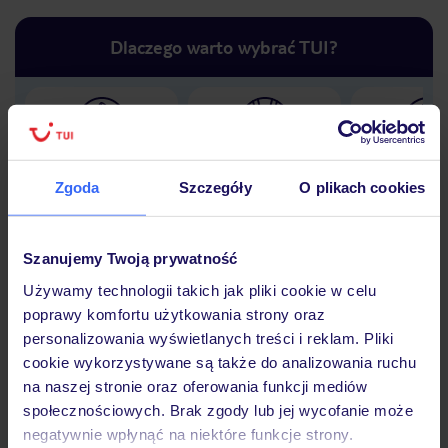
Dlaczego warto wybrać TUI?
Lider niskich cen
Największe biuro
30 lat w P
podróży w Polsce
Zgoda
Szczegóły
O plikach cookies
Szanujemy Twoją prywatność
Używamy technologii takich jak pliki cookie w celu
Hotel
poprawy komfortu użytkowania strony oraz
personalizowania wyświetlanych treści i reklam. Pliki
cookie wykorzystywane są także do analizowania ruchu
Opinie
na naszej stronie oraz oferowania funkcji mediów
społecznościowych. Brak zgody lub jej wycofanie może
negatywnie wpłynąć na niektóre funkcje strony.